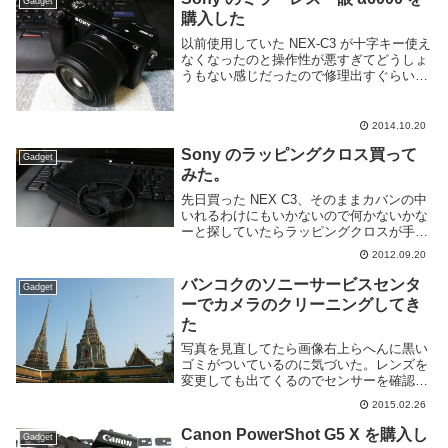
Gadget
購入した
以前使用していた NEX-C3 が十字キー使え
なくなったのと操作性が悪すぎてどうしょ
うもない感じだったので修理出すぐらいな
ら・・・ということで新しく α6000 を購
入した。カメラのキタムラで本体のみ
62000円だったのだが下取りがあると1...
2014.10.20
Sony のラッピングクロス買って
Gadget
みた。
先日買った NEX C3、そのままカバンの中
いれるわけにもいかないので何かないかな
ーと探していたらラッピングクロスが手頃
な値段であるのでそれにしてみた。カメラ
2012.09.20
ケースとかカバンってベルクロばっかで好
きじゃない・・・買ったのは Sony 純正
バンコクのソニーサービスセンタ
Gadget
の...
ーでカメラのクリーニングしてき
た
写真を見直してたら画像右上らへんに黒い
ゴミがついているのに気づいた。レンズを
変更しても出てくるのでセンサーを確認す
るとでかいゴミがついていた。この写真の
2015.02.26
右上の黒い物体である。開放付近で撮ると
分からないが絞ると段々はっきりと表示さ
Canon PowerShot G5 X を購入し
Gadget
れていく。カ...