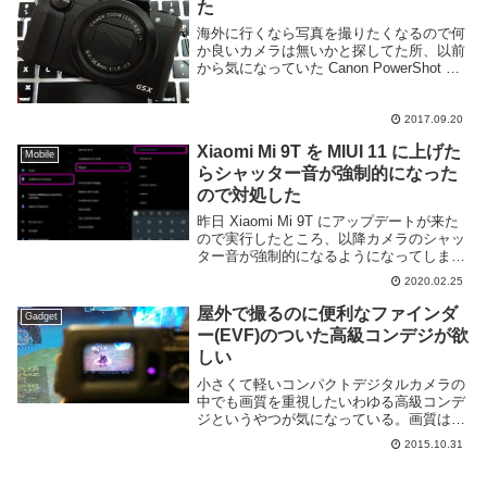
た
海外に行くなら写真を撮りたくなるので何
か良いカメラは無いかと探してた所、以前
から気になっていた Canon PowerShot G5
X の値段が結構下がっている事に気づいた
ので購入した。値段が下がってると言って
も、もう2年近く前のカメラな...
2017.09.20
Xiaomi Mi 9T を MIUI 11 に上げた
Mobile
らシャッター音が強制的になった
ので対処した
昨日 Xiaomi Mi 9T にアップデートが来た
ので実行したところ、以降カメラのシャッ
ター音が強制的になるようになってしまっ
た。それどころかカメラの設定項目からシ
2020.02.25
ャッター音の設定が消えてしまった。なん
ということだ。日本で発売されているス...
屋外で撮るのに便利なファインダ
Gadget
ー(EVF)のついた高級コンデジが欲
しい
小さくて軽いコンパクトデジタルカメラの
中でも画質を重視したいわゆる高級コンデ
ジというやつが気になっている。画質は高
いほうが良いが大きくて重たい一眼レフな
2015.10.31
どは持ちたくないという場合に丁度良いジ
ャンルだ。ところでコンパクトデジタルカ