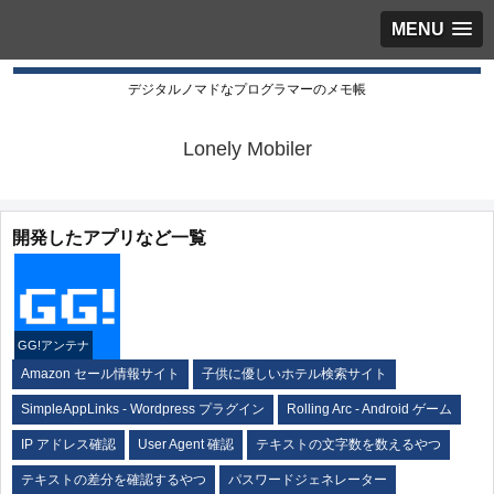
MENU
デジタルノマドなプログラマーのメモ帳
Lonely Mobiler
開発したアプリなど一覧
GG!アンテナ
Amazon セール情報サイト
子供に優しいホテル検索サイト
SimpleAppLinks - Wordpress プラグイン
Rolling Arc - Android ゲーム
IP アドレス確認
User Agent 確認
テキストの文字数を数えるやつ
テキストの差分を確認するやつ
パスワードジェネレーター