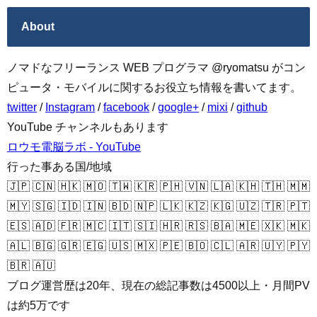
About
ノマドなフリーランス WEB プログラマ @ryomatsu がコン
ピュータ・モバイルに関するお役立ち情報を書いてます。
twitter
/
Instagram
/
facebook
/
google+
/
mixi
/
github
YouTube チャンネルもあります
ロウモ電脳ラボ - YouTube
行った事ある国/地域
🇯🇵 🇨🇳 🇭🇰 🇲🇴 🇹🇼 🇰🇷 🇵🇭 🇻🇳 🇱🇦 🇰🇭 🇹🇭 🇲🇲
🇲🇾 🇸🇬 🇮🇩 🇮🇳 🇧🇩 🇳🇵 🇱🇰 🇰🇿 🇰🇬 🇺🇿 🇹🇷 🇵🇹
🇪🇸 🇦🇩 🇫🇷 🇲🇨 🇮🇹 🇸🇮 🇭🇷 🇷🇸 🇧🇦 🇲🇪 🇽🇰 🇲🇰
🇦🇱 🇧🇬 🇬🇷 🇪🇬 🇺🇸 🇲🇽 🇵🇪 🇧🇴 🇨🇱 🇦🇷 🇺🇾 🇵🇾
🇧🇷 🇦🇺
ブログ運営歴は20年、現在の総記事数は4500以上・月間PV
は約5万です