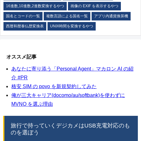
16進数,10進数,2進数変換するやつ
画像の EXIF を表示するやつ
国名とコードの一覧
複数言語による国名一覧
アプリ内通貨換算機
西暦和暦泰仏歴変換表
UNIX時間を変換するやつ
オススメ記事
あなたに寄り添う「Personal Agent」マカロン AI の紹
介 #PR
格安 SIM の povo を新規契約してみた
俺が三大キャリア(docomo/au/softbank)を使わずに
MVNO を選ぶ理由
旅行で持っていくデジカメはUSB充電対応のも
のを選ぼう