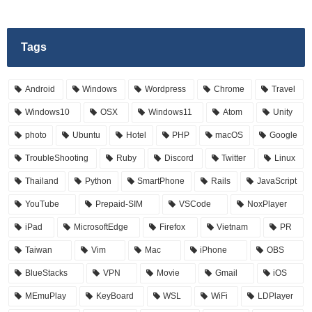
Tags
Android
Windows
Wordpress
Chrome
Travel
Windows10
OSX
Windows11
Atom
Unity
photo
Ubuntu
Hotel
PHP
macOS
Google
TroubleShooting
Ruby
Discord
Twitter
Linux
Thailand
Python
SmartPhone
Rails
JavaScript
YouTube
Prepaid-SIM
VSCode
NoxPlayer
iPad
MicrosoftEdge
Firefox
Vietnam
PR
Taiwan
Vim
Mac
iPhone
OBS
BlueStacks
VPN
Movie
Gmail
iOS
MEmuPlay
KeyBoard
WSL
WiFi
LDPlayer