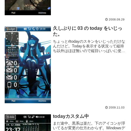
2008.09.29
久しぶりに 03 の today をいじっ
Gadget
た。
ちょっとrltodayのスキンをいじっただけな
んだけど。Todayを表示する状況って縦持
ち以外はほぼ無いので縦目いっぱいに使っ
てみた。アイコンは Token by ~brsev を使
いました。壁紙はどこからか拾ってきた物
なので詳細不明。今思...
2009.11.03
todayカスタム中
Mobile
まだ途中。黒系は楽だ。下のアイコンが浮
いてるが変更の仕方わからず。Windowsデ