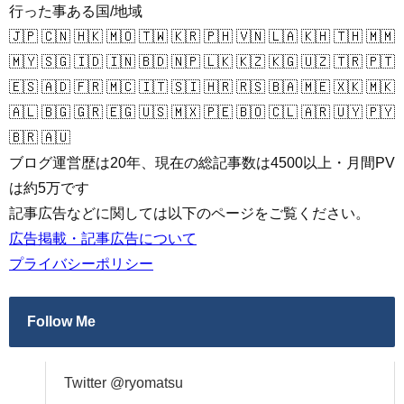
行った事ある国/地域
🇯🇵 🇨🇳 🇭🇰 🇲🇴 🇹🇼 🇰🇷 🇵🇭 🇻🇳 🇱🇦 🇰🇭 🇹🇭 🇲🇲
🇲🇾 🇸🇬 🇮🇩 🇮🇳 🇧🇩 🇳🇵 🇱🇰 🇰🇿 🇰🇬 🇺🇿 🇹🇷 🇵🇹
🇪🇸 🇦🇩 🇫🇷 🇲🇨 🇮🇹 🇸🇮 🇭🇷 🇷🇸 🇧🇦 🇲🇪 🇽🇰 🇲🇰
🇦🇱 🇧🇬 🇬🇷 🇪🇬 🇺🇸 🇲🇽 🇵🇪 🇧🇴 🇨🇱 🇦🇷 🇺🇾 🇵🇾
🇧🇷 🇦🇺
ブログ運営歴は20年、現在の総記事数は4500以上・月間PV
は約5万です
記事広告などに関しては以下のページをご覧ください。
広告掲載・記事広告について
プライバシーポリシー
Follow Me
Twitter @ryomatsu