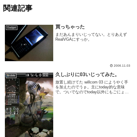
関連記事
買っちゃった
Gadget
まだあんまりいじってない。とりあえず
RealVGAにすっか。
2006.11.03
久しぶりに03いじってみた。
Mobile
放置し続けてた willcom 03 にようやく手
を加えたのでうｐ。主にtoday的な意味
で。ついでなのでtoday以外にもごにょご
にょと書いてみる。導入ソフト一覧
□rlToday□CustomBar□QuickMenu□Giraffe
Ap...