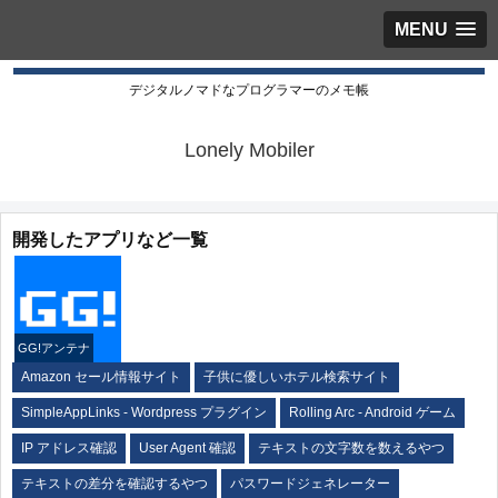
MENU
デジタルノマドなプログラマーのメモ帳
Lonely Mobiler
開発したアプリなど一覧
GG!アンテナ
Amazon セール情報サイト
子供に優しいホテル検索サイト
SimpleAppLinks - Wordpress プラグイン
Rolling Arc - Android ゲーム
IP アドレス確認
User Agent 確認
テキストの文字数を数えるやつ
テキストの差分を確認するやつ
パスワードジェネレーター