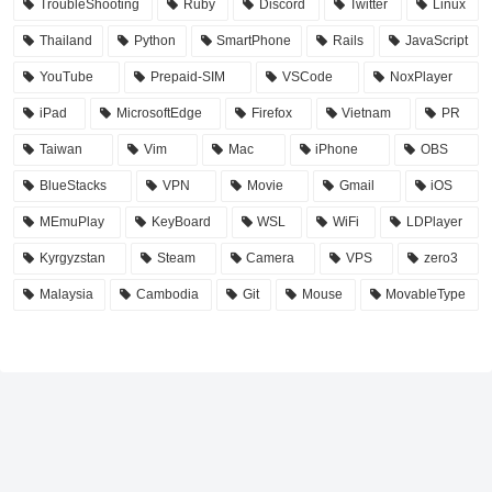
TroubleShooting
Ruby
Discord
Twitter
Linux
Thailand
Python
SmartPhone
Rails
JavaScript
YouTube
Prepaid-SIM
VSCode
NoxPlayer
iPad
MicrosoftEdge
Firefox
Vietnam
PR
Taiwan
Vim
Mac
iPhone
OBS
BlueStacks
VPN
Movie
Gmail
iOS
MEmuPlay
KeyBoard
WSL
WiFi
LDPlayer
Kyrgyzstan
Steam
Camera
VPS
zero3
Malaysia
Cambodia
Git
Mouse
MovableType