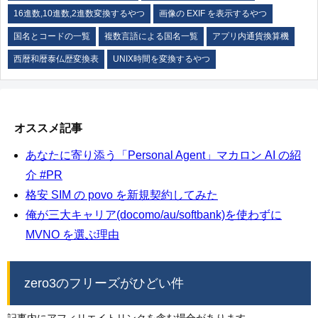
16進数,10進数,2進数変換するやつ
画像の EXIF を表示するやつ
国名とコードの一覧
複数言語による国名一覧
アプリ内通貨換算機
西暦和暦泰仏歴変換表
UNIX時間を変換するやつ
オススメ記事
あなたに寄り添う「Personal Agent」マカロン AI の紹
介 #PR
格安 SIM の povo を新規契約してみた
俺が三大キャリア(docomo/au/softbank)を使わずに
MVNO を選ぶ理由
zero3のフリーズがひどい件
記事内にアフィリエイトリンクを含む場合があります