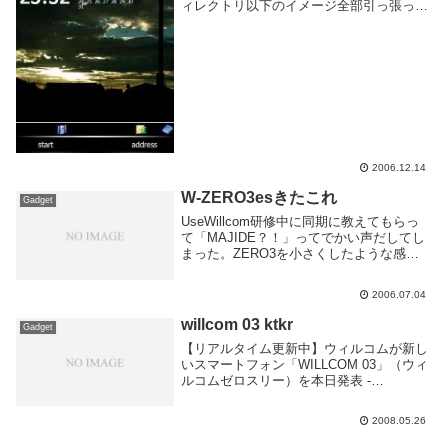
ィレクトリ以下のイメージ全部引っ張って
きたが該当するものはなく、おそらくDLL
に含まれてるんだろう。レジストリで適当
に検索かけてみるも特定できず。下のバー
にか...
2006.12.14
W-ZERO3esきたこれ
Gadget
UseWillcom研修中に同期に教えてもらっ
て「MAJIDE？！」ってでかい声だしてし
まった。ZERO3を小さくしたような感じ
がする。かなり興味を惹かれるが俺は
Linuxが乗ってる方を期待する！
2006.07.04
willcom 03 ktkr
Gadget
【リアルタイム更新中】ウィルコムが新し
いスマートフォン「WILLCOM 03」（ウィ
ルコムゼロスリー）を本日発表 -
GIGAZINEスペックまだ見てないけど、発
売したら即買い予定。ad我慢して良かっ
2008.05.26
た・・・