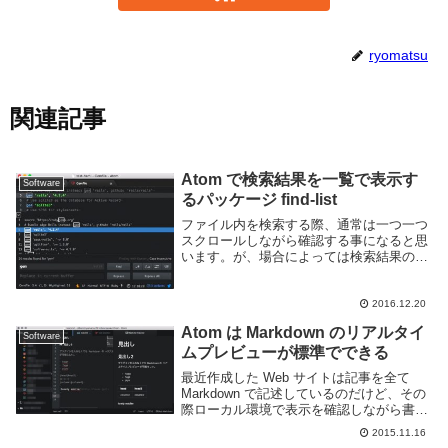
ryomatsu
関連記事
Atom で検索結果を一覧で表示す
Software
るパッケージ find-list
ファイル内を検索する際、通常は一つ一つ
スクロールしながら確認する事になると思
います。が、場合によっては検索結果の一
覧を表示したい、という事もあると思いま
す。とくに巨大なファイルだとどこに検索
したい文字列があるのかを把握するだけで
2016.12.20
も結構大変で...
Atom は Markdown のリアルタイ
Software
ムプレビューが標準でできる
最近作成した Web サイトは記事を全て
Markdown で記述しているのだけど、その
際ローカル環境で表示を確認しながら書き
たいなーと思っていた。最近利用している
2015.11.16
エディタである Atom でプラグインを探し