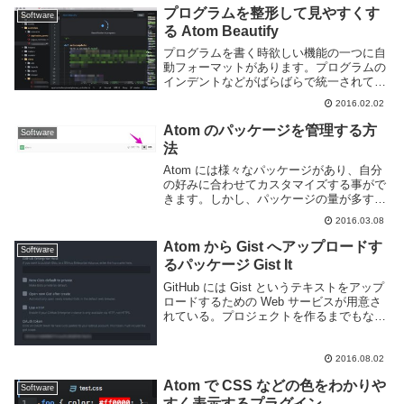
ていたところ、どうやら最初からリ...
プログラムを整形して見やすくす
Software
る Atom Beautify
プログラムを書く時欲しい機能の一つに自
動フォーマットがあります。プログラムの
インデントなどがばらばらで統一されてな
いと見た目が良くないだけでなく、見難く
2016.02.02
てわかりにくくなります。Atom でプログ
ラムの自動フォーマットを行うには Atom
Atom のパッケージを管理する方
Software
B...
法
Atom には様々なパッケージがあり、自分
の好みに合わせてカスタマイズする事がで
きます。しかし、パッケージの量が多すぎ
ると管理が大変です。特に複数のコンピュ
2016.03.08
ータを利用していればそれぞれに対して設
定しなければならず、面倒くさいですね。
Atom から Gist へアップロードす
Software
Atom...
るパッケージ Gist It
GitHub には Gist というテキストをアップ
ロードするための Web サービスが用意さ
れている。プロジェクトを作るまでもない
がちょっとしたメモやコード片をアップロ
ードし、公開したり共有するのに便利だ。
Gist へテキストをアップロー...
2016.08.02
Atom で CSS などの色をわかりや
Software
すく表示するプラグイン