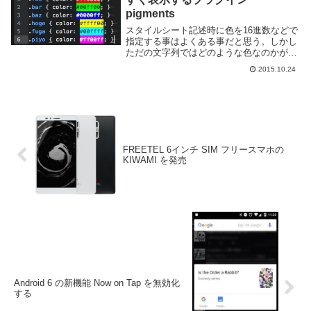
pigments
スタイルシート記述時に色を16進数などで
指定する事はよくある事だと思う。しかし
ただの文字列ではどのような色なのかがと
てもわかりにくい。atom であれば
2015.10.24
pigments というプラグインを利用する事
で色指定時にその色を表示する事で何を指
定...
FREETEL 6インチ SIM フリースマホの
KIWAMI を発売
Android 6 の新機能 Now on Tap を無効化
する