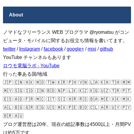
About
ノマドなフリーランス WEB プログラマ @ryomatsu がコン
ピュータ・モバイルに関するお役立ち情報を書いてます。
twitter
/
Instagram
/
facebook
/
google+
/
mixi
/
github
YouTube チャンネルもあります
ロウモ電脳ラボ - YouTube
行った事ある国/地域
🇯🇵 🇨🇳 🇭🇰 🇲🇴 🇹🇼 🇰🇷 🇵🇭 🇻🇳 🇱🇦 🇰🇭 🇹🇭 🇲🇲
🇲🇾 🇸🇬 🇮🇩 🇮🇳 🇧🇩 🇳🇵 🇱🇰 🇰🇿 🇰🇬 🇺🇿 🇹🇷 🇵🇹
🇪🇸 🇦🇩 🇫🇷 🇲🇨 🇮🇹 🇸🇮 🇭🇷 🇷🇸 🇧🇦 🇲🇪 🇽🇰 🇲🇰
🇦🇱 🇧🇬 🇬🇷 🇪🇬 🇺🇸 🇲🇽 🇵🇪 🇧🇴 🇨🇱 🇦🇷 🇺🇾 🇵🇾
🇧🇷 🇦🇺
ブログ運営歴は20年、現在の総記事数は4500以上・月間PV
は約5万です