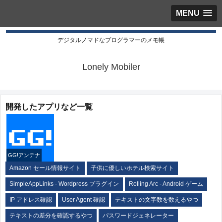
MENU
デジタルノマドなプログラマーのメモ帳
Lonely Mobiler
開発したアプリなど一覧
GG!アンテナ
Amazon セール情報サイト
子供に優しいホテル検索サイト
SimpleAppLinks - Wordpress プラグイン
Rolling Arc - Android ゲーム
IP アドレス確認
User Agent 確認
テキストの文字数を数えるやつ
テキストの差分を確認するやつ
パスワードジェネレーター