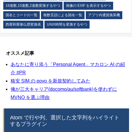
16進数,10進数,2進数変換するやつ
画像の EXIF を表示するやつ
国名とコードの一覧
複数言語による国名一覧
アプリ内通貨換算機
西暦和暦泰仏歴変換表
UNIX時間を変換するやつ
オススメ記事
あなたに寄り添う「Personal Agent」マカロン AI の紹
介 #PR
格安 SIM の povo を新規契約してみた
俺が三大キャリア(docomo/au/softbank)を使わずに
MVNO を選ぶ理由
Atom で行や列、選択した文字列をハイライト
するプラグイン