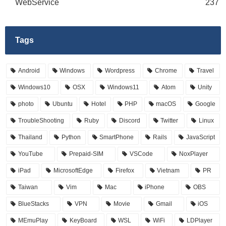
WebService
237
Tags
Android
Windows
Wordpress
Chrome
Travel
Windows10
OSX
Windows11
Atom
Unity
photo
Ubuntu
Hotel
PHP
macOS
Google
TroubleShooting
Ruby
Discord
Twitter
Linux
Thailand
Python
SmartPhone
Rails
JavaScript
YouTube
Prepaid-SIM
VSCode
NoxPlayer
iPad
MicrosoftEdge
Firefox
Vietnam
PR
Taiwan
Vim
Mac
iPhone
OBS
BlueStacks
VPN
Movie
Gmail
iOS
MEmuPlay
KeyBoard
WSL
WiFi
LDPlayer