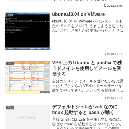
version してみたらたしかに 7.0 だ。こん
2012.01.09
なものは使えない、とっとと新しいものに
する。しかしこの C...
ubuntu10.04 on VMware
Linux
ubuntu10.04 を VMware へインストールし
たのでメモをブログにうｐしようと思った
んだけど、メモとか必要無かった。とりあ
えず、ゲストOSとホストOSとのディレク
トリの共有の設定だけ書いておく。やり方
は何通りかあると思うけど、今...
2010.07.19
VPS 上の Ubuntu と postfix で独
Linux
自ドメインを使用してメールを受
信する
自分のドメインでメールを使いたいなと思
ったのでさくらの VPS にメールサーバを
建ててやってみた。といっても普段使うの
は gmail で受信したメールを全てメインの
2016.02.16
メールアドレスへ転送する用に設定する。
以下作業ログをメモする。DNS の設定...
デフォルトシェルが zsh なのに
Linux
tmux 起動すると bash が動く
普段 Shell には zsh を利用しているのに、
なぜか tmux を起動すると bash になって
しまうという問題が発生した。この問題を