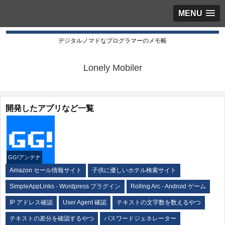
MENU
デジタルノマドなプログラマーのメモ帳
Lonely Mobiler
開発したアプリなど一覧
GG!アンテナ
Amazon セール情報サイト
子供に優しいホテル検索サイト
SimpleAppLinks - Wordpress プラグイン
Rolling Arc - Android ゲーム
IP アドレス確認
User Agent 確認
テキストの文字数を数えるやつ
テキストの差分を確認するやつ
パスワードジェネレーター