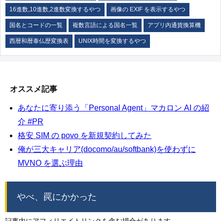
16進数,10進数,2進数変換するやつ
画像の EXIF を表示するやつ
国名とコードの一覧
複数言語による国名一覧
アプリ内通貨換算機
西暦和暦泰仏歴変換表
UNIX時間を変換するやつ
オススメ記事
あなたに寄り添う「Personal Agent」マカロン AI の紹
介 #PR
格安 SIM の povo を新規契約してみた
俺が三大キャリア(docomo/au/softbank)を使わずに
MVNO を選ぶ理由
やべ、罠にかかった
記事内にアフィリエイトリンクを含む場合があります