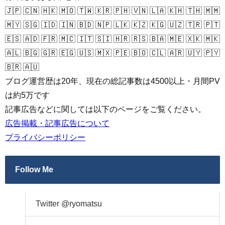
🇯🇵 🇨🇳 🇭🇰 🇲🇴 🇹🇼 🇰🇷 🇵🇭 🇻🇳 🇱🇦 🇰🇭 🇹🇭 🇲🇲
🇲🇾 🇸🇬 🇮🇩 🇮🇳 🇧🇩 🇳🇵 🇱🇰 🇰🇿 🇰🇬 🇺🇿 🇹🇷 🇵🇹
🇪🇸 🇦🇩 🇫🇷 🇲🇨 🇮🇹 🇸🇮 🇭🇷 🇷🇸 🇧🇦 🇲🇪 🇽🇰 🇲🇰
🇦🇱 🇧🇬 🇬🇷 🇪🇬 🇺🇸 🇲🇽 🇵🇪 🇧🇴 🇨🇱 🇦🇷 🇺🇾 🇵🇾
🇧🇷 🇦🇺
ブログ運営歴は20年、現在の総記事数は4500以上・月間PV
は約5万です
記事広告などに関しては以下のページをご覧ください。
広告掲載・記事広告について
プライバシーポリシー
Follow Me
Twitter @ryomatsu