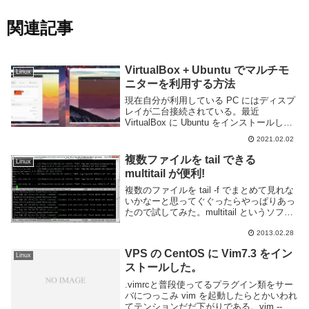
関連記事
VirtualBox + Ubuntu でマルチモ
Linux
ニターを利用する方法
現在自分が利用している PC にはディスプ
レイが二台接続されている。最近
VirtualBox に Ubuntu をインストールして
色々作業しているのだが、一つの仮想マシ
2021.02.02
ンで複数のディスプレイに画面を表示でき
れば作業効率をより向上できるので...
複数ファイルを tail できる
Linux
multitail が便利!
複数のファイルを tail -f でまとめて見れな
いかなーと思ってぐぐったらやっぱりあっ
たので試してみた。multitail というソフト
ウェアです。名前の通り複数のファイルを
まとめて tail できます。インストールVPS
2013.02.28
上のCentOS...
VPS の CentOS に Vim7.3 をイン
Linux
ストールした。
.vimrcと普段使ってるプラグイン類をサー
バにつっこみ vim を起動したらとかいわれ
てテンションだだ下がりである。vim --