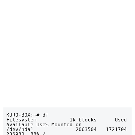
KURO-BOX:~# df

Filesystem           1k-blocks      Used 
Available Use% Mounted on

/dev/hda1              2063504   1721704    
236980  88% /
