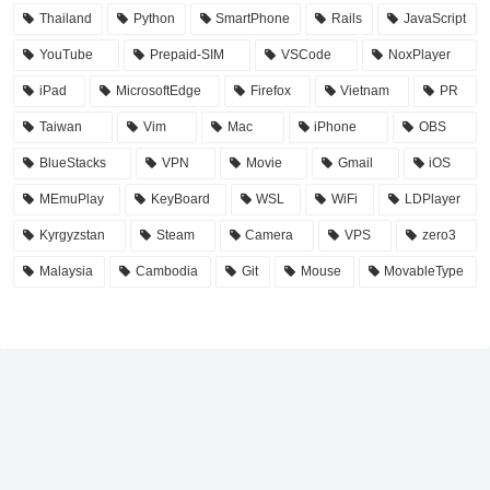
Thailand
Python
SmartPhone
Rails
JavaScript
YouTube
Prepaid-SIM
VSCode
NoxPlayer
iPad
MicrosoftEdge
Firefox
Vietnam
PR
Taiwan
Vim
Mac
iPhone
OBS
BlueStacks
VPN
Movie
Gmail
iOS
MEmuPlay
KeyBoard
WSL
WiFi
LDPlayer
Kyrgyzstan
Steam
Camera
VPS
zero3
Malaysia
Cambodia
Git
Mouse
MovableType