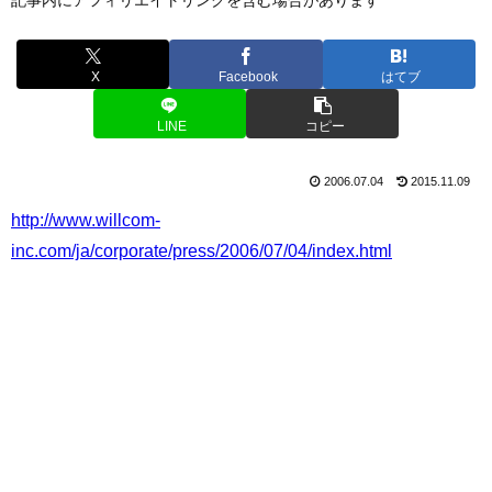
X
Facebook
はてブ
LINE
コピー
2006.07.04
2015.11.09
http://www.willcom-
inc.com/ja/corporate/press/2006/07/04/index.html