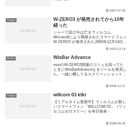
2007.07.20
W-ZERO3 が発売されてから10年
Gadget
経った
シャープ及び今は亡きウィルコム、
Microsoftにより開発されたスマートフォン
W-ZERO3 が発売された2005年12月14日よ
り今日で丁度10年となった。もう10年も経
2015.12.14
ってしまったか。知らない人も多いと思う
ので簡単に言うと W-ZE...
WisBar Advance
Mobile
mixiのW-ZERO3関連のコミュを回ってた
ときにWisBarAdvanceなるツールを発見し
た。一緒に晒してるスクリーンショットを
見ると見た目をかなりカスタマイズできる
ようだ。これで謎の下線のグラデーション
2006.12.17
が消せる。CustomBarも...
willcom 03 ktkr
Gadget
【リアルタイム更新中】ウィルコムが新し
いスマートフォン「WILLCOM 03」（ウィ
ルコムゼロスリー）を本日発表 -
GIGAZINEスペックまだ見てないけど、発
売したら即買い予定。ad我慢して良かっ
2008.05.26
た・・・