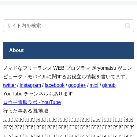
About
ノマドなフリーランス WEB プログラマ @ryomatsu がコン
ピュータ・モバイルに関するお役立ち情報を書いてます。
twitter
/
Instagram
/
facebook
/
google+
/
mixi
/
github
YouTube チャンネルもあります
ロウモ電脳ラボ - YouTube
行った事ある国/地域
🇯🇵 🇨🇳 🇭🇰 🇲🇴 🇹🇼 🇰🇷 🇵🇭 🇻🇳 🇱🇦 🇰🇭 🇹🇭 🇲🇲
🇲🇾 🇸🇬 🇮🇩 🇮🇳 🇧🇩 🇳🇵 🇱🇰 🇰🇿 🇰🇬 🇺🇿 🇹🇷 🇵🇹
🇪🇸 🇦🇩 🇫🇷 🇲🇨 🇮🇹 🇸🇮 🇭🇷 🇷🇸 🇧🇦 🇲🇪 🇽🇰 🇲🇰