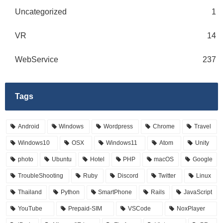
Uncategorized
1
VR
14
WebService
237
Tags
Android
Windows
Wordpress
Chrome
Travel
Windows10
OSX
Windows11
Atom
Unity
photo
Ubuntu
Hotel
PHP
macOS
Google
TroubleShooting
Ruby
Discord
Twitter
Linux
Thailand
Python
SmartPhone
Rails
JavaScript
YouTube
Prepaid-SIM
VSCode
NoxPlayer