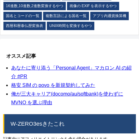
16進数,10進数,2進数変換するやつ
画像の EXIF を表示するやつ
国名とコードの一覧
複数言語による国名一覧
アプリ内通貨換算機
西暦和暦泰仏歴変換表
UNIX時間を変換するやつ
オススメ記事
あなたに寄り添う「Personal Agent」マカロン AI の紹
介 #PR
格安 SIM の povo を新規契約してみた
俺が三大キャリア(docomo/au/softbank)を使わずに
MVNO を選ぶ理由
W-ZERO3esきたこれ
記事内にアフィリエイトリンクを含む場合があります