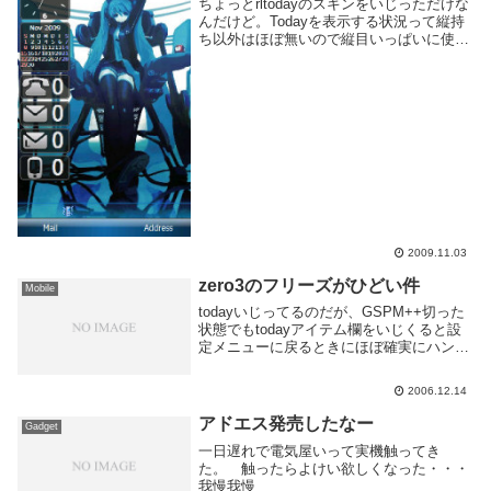
ちょっとrltodayのスキンをいじっただけな
んだけど。Todayを表示する状況って縦持
ち以外はほぼ無いので縦目いっぱいに使っ
てみた。アイコンは Token by ~brsev を使
いました。壁紙はどこからか拾ってきた物
なので詳細不明。今思...
2009.11.03
zero3のフリーズがひどい件
Mobile
todayいじってるのだが、GSPM++切った
状態でもtodayアイテム欄をいじくると設
定メニューに戻るときにほぼ確実にハング
しちゃう。もちろん設定は反映されておら
ずどうしたもんかと思ってレジストリエデ
2006.12.14
ィタ起動していじったらうまくいったの
で...
アドエス発売したなー
Gadget
一日遅れで電気屋いって実機触ってき
た。 触ったらよけい欲しくなった・・・
我慢我慢