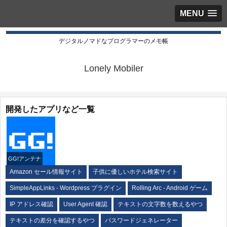
MENU
デジタルノマドなプログラマーのメモ帳
Lonely Mobiler
開発したアプリなど一覧
GG!アンテナ
Amazon セール情報サイト
子供に優しいホテル検索サイト
SimpleAppLinks - Wordpress プラグイン
Rolling Arc - Android ゲーム
IP アドレス確認
User Agent 確認
テキストの文字数を数えるやつ
テキストの差分を確認するやつ
パスワードジェネレーター