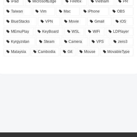
iPad
MicrosoftEdge
Firefox
Vietnam
PR
Taiwan
Vim
Mac
iPhone
OBS
BlueStacks
VPN
Movie
Gmail
iOS
MEmuPlay
KeyBoard
WSL
WiFi
LDPlayer
Kyrgyzstan
Steam
Camera
VPS
zero3
Malaysia
Cambodia
Git
Mouse
MovableType