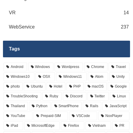
VR
14
WebService
237
Tags
Android
Windows
Wordpress
Chrome
Travel
Windows10
OSX
Windows11
Atom
Unity
photo
Ubuntu
Hotel
PHP
macOS
Google
TroubleShooting
Ruby
Discord
Twitter
Linux
Thailand
Python
SmartPhone
Rails
JavaScript
YouTube
Prepaid-SIM
VSCode
NoxPlayer
iPad
MicrosoftEdge
Firefox
Vietnam
PR