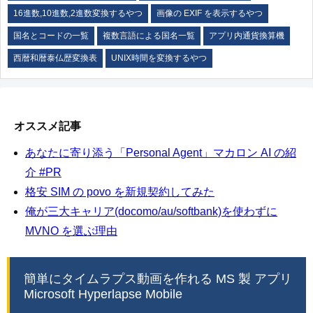
16進数,10進数,2進数変換するやつ
画像の EXIF を表示するやつ
国名とコードの一覧
複数言語による国名一覧
アプリ内通貨換算機
西暦和暦泰仏歴変換表
UNIX時間を変換するやつ
オススメ記事
あなたに寄り添う「Personal Agent」マカロン AI の紹
介 #PR
格安 SIM の povo を新規契約してみた
俺が三大キャリア(docomo/au/softbank)を使わずに
MVNO を選ぶ理由
簡単にタイムラプス動画を作れる MS 製 アプリ
Microsoft Hyperlapse Mobile