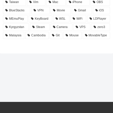
Taiwan
Vim
Mac
iPhone
OBS
BlueStacks
VPN
Movie
Gmail
iOS
MEmuPlay
KeyBoard
WSL
WiFi
LDPlayer
Kyrgyzstan
Steam
Camera
VPS
zero3
Malaysia
Cambodia
Git
Mouse
MovableType