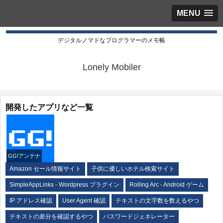
MENU
デジタルノマドなプログラマーのメモ帳
Lonely Mobiler
開発したアプリなど一覧
GG!アンテナ
Amazon セール情報サイト
子供に優しいホテル検索サイト
SimpleAppLinks - Wordpress プラグイン
Rolling Arc - Android ゲーム
IP アドレス確認
User Agent 確認
テキストの文字数を数えるやつ
テキストの差分を確認するやつ
パスワードジェネレーター