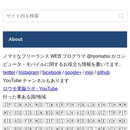
About
ノマドなフリーランス WEB プログラマ @ryomatsu がコン
ピュータ・モバイルに関するお役立ち情報を書いてます。
twitter
/
Instagram
/
facebook
/
google+
/
mixi
/
github
YouTube チャンネルもあります
ロウモ電脳ラボ - YouTube
行った事ある国/地域
🇯🇵 🇨🇳 🇭🇰 🇲🇴 🇹🇼 🇰🇷 🇵🇭 🇻🇳 🇱🇦 🇰🇭 🇹🇭 🇲🇲
🇲🇾 🇸🇬 🇮🇩 🇮🇳 🇧🇩 🇳🇵 🇱🇰 🇰🇿 🇰🇬 🇺🇿 🇹🇷 🇵🇹
🇪🇸 🇦🇩 🇫🇷 🇲🇨 🇮🇹 🇸🇮 🇭🇷 🇷🇸 🇧🇦 🇲🇪 🇽🇰 🇲🇰
🇦🇱 🇧🇬 🇬🇷 🇪🇬 🇺🇸 🇲🇽 🇵🇪 🇧🇴 🇨🇱 🇦🇷 🇺🇾 🇵🇾