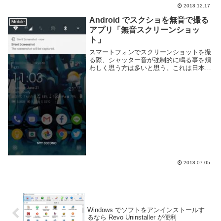
や近所の車・バイクの音など騒音となるも
2018.12.17
のは沢山ある。一体どの程度の音量を発し
ているのか気になる事がある。騒音がどの
Android でスクショを無音で撮る
Mobile
程度の音量な...
アプリ「無音スクリーンショッ
ト」
スマートフォンでスクリーンショットを撮
る際、シャッター音が強制的に鳴る事を煩
わしく思う方は多いと思う。これは日本
(とおそらく韓国も？)のSIMを挿入時に発
生する現象で他国のSIMを挿入時では本体
の設定音量に合わせて鳴るようになってい
る。要す...
2018.07.05
Windows でソフトをアンインストールす
るなら Revo Uninstaller が便利