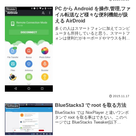
PC から Android を操作,管理,ファ
Mobile
イル転送など様々な便利機能が扱
える AirDroid
多くの人はスマートフォンに加えてコンピ
ュータも所持していると思う。スマートフ
ォンは便利だがキーボードやマウスを利用
した操作性の高さにディスプレイの大きさ
の違いから、コンピュータを利用したほう
がなにかと捗る事が多い。コンピュータに
慣れ親しんだ...
2015.11.17
BlueStacks3 で root を取る方法
Software
BlueStacks では NoxPlayer と違いワンボ
タンで root を取る事はできない。このペ
ージでは BlueStacks Tweaker(以下
BSTweaker) というツールを用いて
BlueStacks で root を...