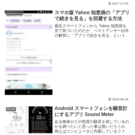
2017.11.03
スマホ版 Yahoo 知恵袋の「アプリ
WebService
で続きを見る」を回避する方法
最近スマートフォンから Yahoo 知恵袋を
見て気づいたのだが、ベストアンサー以外
の解答に「アプリで続きを見る」という表
記が出てブラウザでは続きを見られなくな
ったようだ。アプリをインストールさせた
いのだろうが本来 Web ブラウザのみで完
結...
2016.08.29
Android スマートフォンを騒音計
Mobile
にするアプリ Sound Meter
ある物体がどの程度の騒音を発しているの
かを調べたいと思った事は無いだろうか。
例えばコンピュータに内蔵しているファン