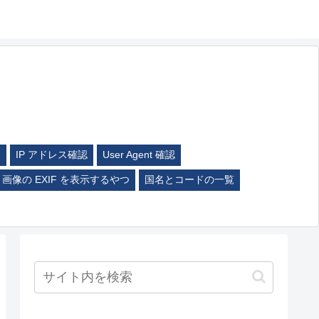
ム
IP アドレス確認
User Agent 確認
画像の EXIF を表示するやつ
国名とコードの一覧