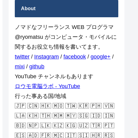
About
ノマドなフリーランス WEB プログラマ
@ryomatsu がコンピュータ・モバイルに
関するお役立ち情報を書いてます。
twitter
/
Instagram
/
facebook
/
google+
/
mixi
/
github
YouTube チャンネルもあります
ロウモ電脳ラボ - YouTube
行った事ある国/地域
🇯🇵 🇨🇳 🇭🇰 🇲🇴 🇹🇼 🇰🇷 🇵🇭 🇻🇳
🇱🇦 🇰🇭 🇹🇭 🇲🇲 🇲🇾 🇸🇬 🇮🇩 🇮🇳
🇧🇩 🇳🇵 🇱🇰 🇰🇿 🇰🇬 🇺🇿 🇹🇷 🇵🇹
🇪🇸 🇦🇩 🇫🇷 🇲🇨 🇮🇹 🇸🇮 🇭🇷 🇷🇸