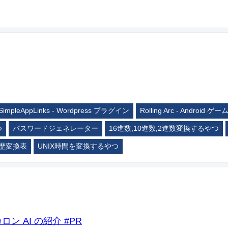
SimpleAppLinks - Wordpress プラグイン
Rolling Arc - Android ゲー
つ
パスワードジェネレーター
16進数,10進数,2進数変換するやつ
歴変換表
UNIX時間を変換するやつ
ロン AI の紹介 #PR