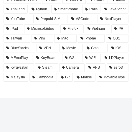
Thailand
Python
SmartPhone
Rails
JavaScript
YouTube
Prepaid-SIM
VSCode
NoxPlayer
iPad
MicrosoftEdge
Firefox
Vietnam
PR
Taiwan
Vim
Mac
iPhone
OBS
BlueStacks
VPN
Movie
Gmail
iOS
MEmuPlay
KeyBoard
WSL
WiFi
LDPlayer
Kyrgyzstan
Steam
Camera
VPS
zero3
Malaysia
Cambodia
Git
Mouse
MovableType