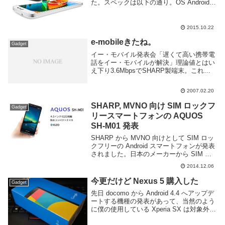
た。スペックは以下の通り。OS Android
5.1(Lollipop)CPU MediaTek MT6735
1.3GHz クアッドコアRAM 2...
2015.10.22
e-mobileきたね。
Gadget
イー・モバイル発表会「遅くて高い携帯電
話をイー・モバイルが解決」理論値とはい
え下り3.6MbpsでSHARP製端末。これは
欲しい。だけどちょっと前に発表された
Nokia E90のほうが欲しい。日本で発売さ
2007.02.20
れねーかなあ、あってもキャリア限定さ...
SHARP, MVNO 向け SIM ロックフ
Gadget
リースマートフォンの AQUOS
SH-M01 発表
SHARP から MVNO 向けとして SIM ロッ
クフリーの Android スマートフォンが発表
されました。日本のメーカーから SIM ロ
ックフリーの Android 端末が出るのはかな
2014.12.06
り珍しい？今まであったかな、思い出せな
い。SIM ...
今更だけど Nexus 5 購入した
Gadget
先日 docomo から Android 4.4 へアップデ
ートする機種の発表があって、当然のよう
に僕の使用している Xperia SX は対象外だ
ったのでその日のうちに Nexus 5 を