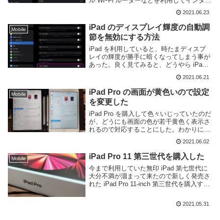
ル WiｰFi ルーターなどを利用してインター
ネットに接続している人も多いのではない
2021.06.23
かと思う。特に最近はキャリア各社ともに
20GB を超える大容量プラ...
iPad のディスプレイ輝度の自動調
Mobile
節を無効にする方法
iPad を利用していると、時たまディスプ
レイの輝度が勝手に暗くなってしまう事が
あった。良く見てみると、どうやら iPad
を横置きしている時にディスプレイ端にあ
2021.06.21
るセンサー類を塞いでいる時に発生するも
のだったので、ディスプレイの輝度調節機
iPad Pro の画面が黄色いので設定
Mobile
能...
を変更した
iPad Pro を購入して色々いじっていたのだ
が、どうにも画面の色が若干黄色く表示さ
れるので対応することにした。わかりにく
いが比べてみるとこんな感じ。左側にある
2021.06.02
iPad Pro の画面が若干黄色っぽく見えると
思う。設定の画面周りを確認し...
iPad Pro 11 第三世代を購入した
Mobile
今まで利用していた無印 iPad 第七世代に
大分不満が溜まって来たので新しく発売さ
れた iPad Pro 11-inch 第三世代を購入する
事にした。第三世代 iPad Pro 11-inch は
SoC に M1 を搭載したモデルで処理速...
2021.05.31