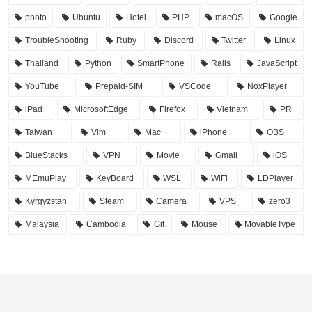
photo
Ubuntu
Hotel
PHP
macOS
Google
TroubleShooting
Ruby
Discord
Twitter
Linux
Thailand
Python
SmartPhone
Rails
JavaScript
YouTube
Prepaid-SIM
VSCode
NoxPlayer
iPad
MicrosoftEdge
Firefox
Vietnam
PR
Taiwan
Vim
Mac
iPhone
OBS
BlueStacks
VPN
Movie
Gmail
iOS
MEmuPlay
KeyBoard
WSL
WiFi
LDPlayer
Kyrgyzstan
Steam
Camera
VPS
zero3
Malaysia
Cambodia
Git
Mouse
MovableType