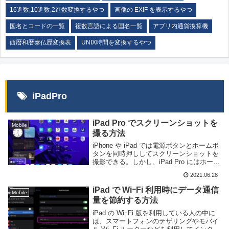
16進数,10進数,2進数変換するやつ
画像の EXIF を表示するやつ
国名とコードの一覧
複数言語による国名一覧
アプリ内通貨換算機
西暦和暦泰仏歴変換表
UNIX時間を変換するやつ
iPadPro
iPad Pro でスクリーンショットを
Mobile
撮る方法
iPhone や iPad では電源ボタンとホームボ
タンを同時押ししてスクリーンショットを
撮影できる。しかし、iPad Pro にはホーム
ボタンが無いので、別の方法で撮影するこ
2021.06.28
ととなる。このページでは iPad Pro で画
面のスクリーンシ...
iPad で WiｰFi 利用時にデータ通信
Mobile
量を節約する方法
iPad の WiｰFi 版を利用している人の中に
は、スマートフォンのテザリングやモバイ