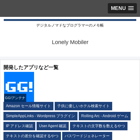
MENU
デジタルノマドなプログラマーのメモ帳
Lonely Mobiler
開発したアプリなど一覧
GG!アンテナ
Amazon セール情報サイト
子供に優しいホテル検索サイト
SimpleAppLinks - Wordpress プラグイン
Rolling Arc - Android ゲーム
IP アドレス確認
User Agent 確認
テキストの文字数を数えるやつ
テキストの差分を確認するやつ
パスワードジェネレーター