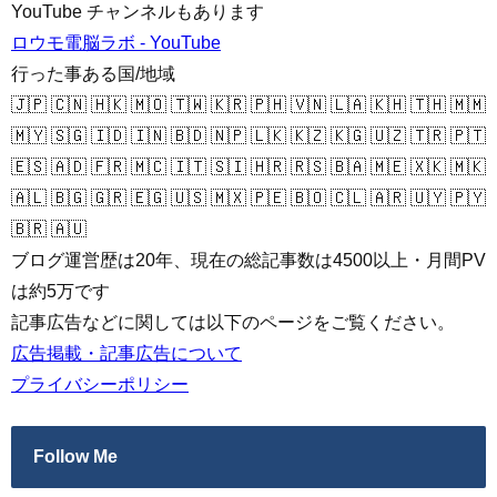
YouTube チャンネルもあります
ロウモ電脳ラボ - YouTube
行った事ある国/地域
🇯🇵 🇨🇳 🇭🇰 🇲🇴 🇹🇼 🇰🇷 🇵🇭 🇻🇳 🇱🇦 🇰🇭 🇹🇭 🇲🇲
🇲🇾 🇸🇬 🇮🇩 🇮🇳 🇧🇩 🇳🇵 🇱🇰 🇰🇿 🇰🇬 🇺🇿 🇹🇷 🇵🇹
🇪🇸 🇦🇩 🇫🇷 🇲🇨 🇮🇹 🇸🇮 🇭🇷 🇷🇸 🇧🇦 🇲🇪 🇽🇰 🇲🇰
🇦🇱 🇧🇬 🇬🇷 🇪🇬 🇺🇸 🇲🇽 🇵🇪 🇧🇴 🇨🇱 🇦🇷 🇺🇾 🇵🇾
🇧🇷 🇦🇺
ブログ運営歴は20年、現在の総記事数は4500以上・月間PV
は約5万です
記事広告などに関しては以下のページをご覧ください。
広告掲載・記事広告について
プライバシーポリシー
Follow Me