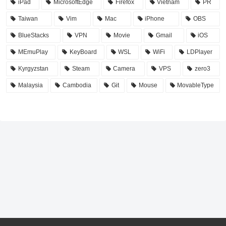
iPad
MicrosoftEdge
Firefox
Vietnam
PR
Taiwan
Vim
Mac
iPhone
OBS
BlueStacks
VPN
Movie
Gmail
iOS
MEmuPlay
KeyBoard
WSL
WiFi
LDPlayer
Kyrgyzstan
Steam
Camera
VPS
zero3
Malaysia
Cambodia
Git
Mouse
MovableType