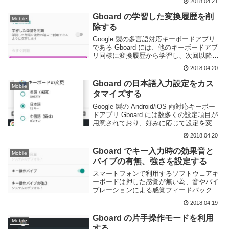
2018.04.21
Gboard の学習した変換履歴を削
Mobile
除する
Google 製の多言語対応キーボードアプリ
である Gboard には、他のキーボードアプ
リ同様に変換履歴から学習し、次回以降の
変換を効率よく行う機能を搭載している。
2018.04.20
しかし、ミスタッチなどで間違った語句を
記録してしまう事もあるだろう。そうい...
Gboard の日本語入力設定をカス
Mobile
タマイズする
Google 製の Android/iOS 両対応キーボー
ドアプリ Gboard には数多くの設定項目が
用意されており、好みに応じて設定を変更
する事ができる。このブログを見ていると
2018.04.20
いう事は日本語ネイティブもしくは日本語
に堪能な方だと思う。G...
Gboard でキー入力時の効果音と
Mobile
バイブの有無、強さを設定する
スマートフォンで利用するソフトウェアキ
ーボードは押した感覚が無い為、音やバイ
ブレーションによる感覚フィードバックが
必須だ。おそらくどのキーボードアプリも
2018.04.19
キー操作時に効果音やバイブが利用される
と思う。Gboard にも当然その機能が備わ
Gboard の片手操作モードを利用
Mobile
ってい...
する