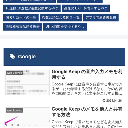
16進数,10進数,2進数変換するやつ
画像の EXIF を表示するやつ
国名とコードの一覧
複数言語による国名一覧
アプリ内通貨換算機
西暦和暦泰仏歴変換表
UNIX時間を変換するやつ
Google
Google Keep の音声入力メモを利
WebService
用する
Google Keep には音声を録音する事ができ
るが、ただ録音するだけでなく、その内容
を自動的にテキストに文字起こしする機能
が備わっている。いちいちスマートフォン
2018.04.26
の小さなキーボードで文字を打つ必要無
く、喋るだけでメモを取る事ができ、大変
Google Keep のメモを他人と共有
WebService
便...
する方法
Google Keep で書いたメモなどを友人知人
などと共有したい事あると思う。このペー