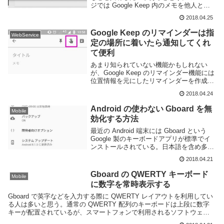
ジでは Google Keep 内のメモを他人と共
有する方法を紹介する。以下は Web ブラ
2018.04.25
ウザ版で操作するが Android アプリなどで
もほぼ同じ操...
Google Keep のリマインダーは指
WebService
定の場所に着いたら通知してくれ
て便利
あまり知られていない機能かもしれない
が、Google Keep のリマインダー機能には
位置情報を元にしたリマインダーを作成す
る事ができる。例えば、「外出時にスーパ
2018.04.24
ーに寄った際に買い物リストを通知する」
とか「気になる店があるから近くを通りか
Android の使わない Gboard を無
Mobile
か...
効化する方法
最近の Android 端末には Gboard という
Google 製のキーボードアプリが標準でイ
ンストールされている。日本語を含め多数
の言語に対応しており翻訳や検索など様々
2018.04.21
な機能もあり便利なアプリだが、 ATOK
や POBox のよう...
Gboard の QWERTY キーボード
Mobile
に数字を常時表示する
Gboard で英字などを入力する際に QWERTY レイアウトを利用してい
る人は多いと思う。通常の QWERTY 配列のキーボードは上段に数字
キーが配置されているが、スマートフォンで利用されるソフトウェア
キーボードでは画面サイズの制約から...