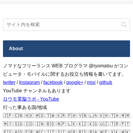
About
ノマドなフリーランス WEB プログラマ @ryomatsu がコン
ピュータ・モバイルに関するお役立ち情報を書いてます。
twitter
/
Instagram
/
facebook
/
google+
/
mixi
/
github
YouTube チャンネルもあります
ロウモ電脳ラボ - YouTube
行った事ある国/地域
🇯🇵 🇨🇳 🇭🇰 🇲🇴 🇹🇼 🇰🇷 🇵🇭 🇻🇳 🇱🇦 🇰🇭 🇹🇭 🇲🇲
🇲🇾 🇸🇬 🇮🇩 🇮🇳 🇧🇩 🇳🇵 🇱🇰 🇰🇿 🇰🇬 🇺🇿 🇹🇷 🇵🇹
🇪🇸 🇦🇩 🇫🇷 🇲🇨 🇮🇹 🇸🇮 🇭🇷 🇷🇸 🇧🇦 🇲🇪 🇽🇰 🇲🇰