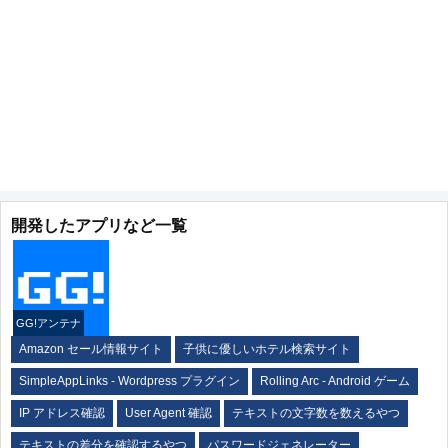
開発したアプリなど一覧
GG!アンテナ
Amazon セール情報サイト
子供に優しいホテル検索サイト
SimpleAppLinks - Wordpress プラグイン
Rolling Arc - Android ゲーム
IP アドレス確認
User Agent 確認
テキストの文字数を数えるやつ
テキストの差分を確認するやつ
パスワードジェネレーター