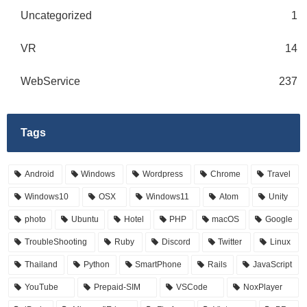
Uncategorized
1
VR
14
WebService
237
Tags
Android
Windows
Wordpress
Chrome
Travel
Windows10
OSX
Windows11
Atom
Unity
photo
Ubuntu
Hotel
PHP
macOS
Google
TroubleShooting
Ruby
Discord
Twitter
Linux
Thailand
Python
SmartPhone
Rails
JavaScript
YouTube
Prepaid-SIM
VSCode
NoxPlayer