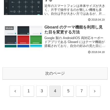
近年のスマートフォンは本体サイズが大き
く、片手で操作するのが難しい機種も多
い。自分は手が大きい方ではあるが、片手
で利用できるのは5インチ前後がまででは
2018.04.19
ないかと思う。Google 製の Android/iOS
両対応キーボードアプリである G...
Gboard のテーマ機能を利用し見
Mobile
た目を変更する方法
Google 製の Android/iOS 両対応キーボー
ドアプリである Gboard にはテーマ機能が
搭載されており、自分の好みの見た目にす
る事が可能だ。以下は Android 版で解説す
2018.04.18
る。OS やバージョンの違いによって手順
や見た目な...
次のページ
前
次
1
3
4
5
7
へ
へ