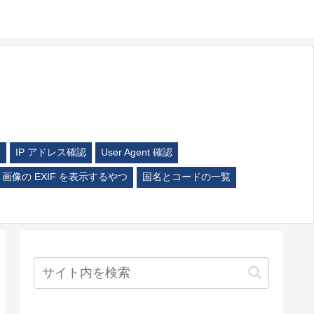
ム
IP アドレス確認
User Agent 確認
画像の EXIF を表示するやつ
国名とコードの一覧