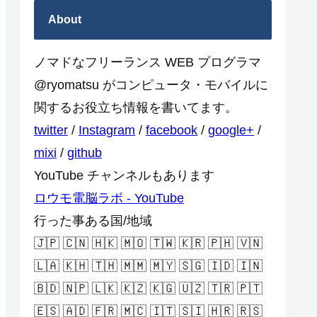
About
ノマドなフリーランス WEB プログラマ
@ryomatsu がコンピュータ・モバイルに
関するお役立ち情報を書いてます。
twitter
/
Instagram
/
facebook
/
google+
/
mixi
/
github
YouTube チャンネルもあります
ロウモ電脳ラボ - YouTube
行った事ある国/地域
🇯🇵 🇨🇳 🇭🇰 🇲🇴 🇹🇼 🇰🇷 🇵🇭 🇻🇳
🇱🇦 🇰🇭 🇹🇭 🇲🇲 🇲🇾 🇸🇬 🇮🇩 🇮🇳
🇧🇩 🇳🇵 🇱🇰 🇰🇿 🇰🇬 🇺🇿 🇹🇷 🇵🇹
🇪🇸 🇦🇩 🇫🇷 🇲🇨 🇮🇹 🇸🇮 🇭🇷 🇷🇸