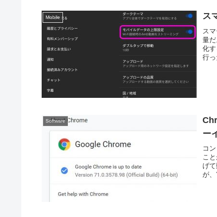
ス
Mobile
スマ
量だ
化す
行っ
Ch
Software
ー
コン
こと
げて
が、