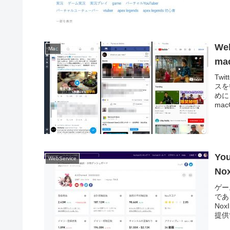
W
Mac
ma
Twi
スを
めに
macO
Yo
WebService
Nox
ゲー
であ
No
提供す