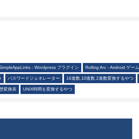
SimpleAppLinks - Wordpress プラグイン
Rolling Arc - Android ゲー
つ
パスワードジェネレーター
16進数,10進数,2進数変換するやつ
歴変換表
UNIX時間を変換するやつ