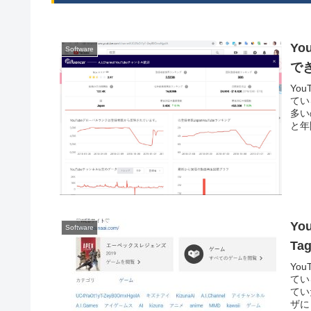
Y
Software
でき
Yo
てい
多い
と年
Yo
Software
Tag
Yo
てい
てい
ザに 