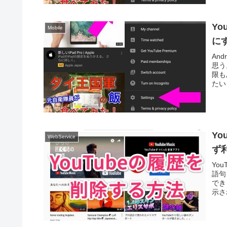
Y
Mobile
に
An
思う
限も
たい
Y
WebService
ず
Yo
語句
でき
示さ