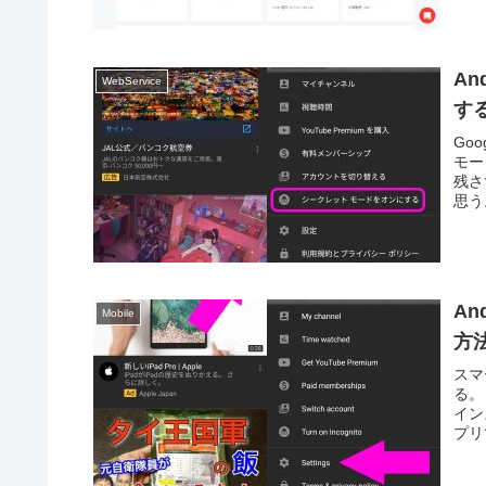
An
WebService
す
Goo
モー
残さ
思う
An
Mobile
方
スマ
る。
イン
プリで