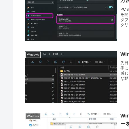
方
PC
を開
ダブ
クリ
Wi
Windows
先日
手に
感じ
な動
W
Windows
ーを