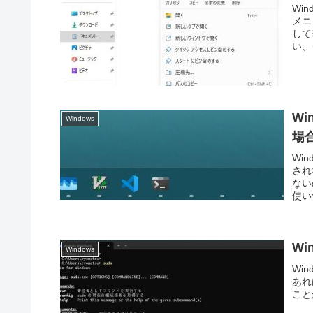
Wi
メニ
して
い、
W
Windows
場
Wi
され
ない
使い
Wi
Windows
Win
あれ
こと