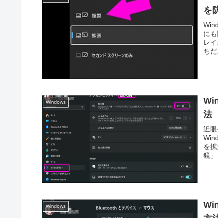
を
Wi
にも
レイ
ちだ
W
Windows
法
近眼
Wi
を拡
鏡」
Wi
Windows