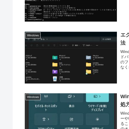
エ
Windows
法
Wi
ドバ
のフ
なく
W
Windows
処
Wi
ーや
るこ
のオ