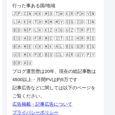
行った事ある国/地域
🇯🇵 🇨🇳 🇭🇰 🇲🇴 🇹🇼 🇰🇷 🇵🇭 🇻🇳
🇱🇦 🇰🇭 🇹🇭 🇲🇲 🇲🇾 🇸🇬 🇮🇩 🇮🇳
🇧🇩 🇳🇵 🇱🇰 🇰🇿 🇰🇬 🇺🇿 🇹🇷 🇵🇹
🇪🇸 🇦🇩 🇫🇷 🇲🇨 🇮🇹 🇸🇮 🇭🇷 🇷🇸
🇧🇦 🇲🇪 🇽🇰 🇲🇰 🇦🇱 🇧🇬 🇬🇷 🇪🇬
🇺🇸 🇲🇽 🇵🇪 🇧🇴 🇨🇱 🇦🇷 🇺🇾 🇵🇾
🇧🇷 🇦🇺
ブログ運営歴は20年、現在の総記事数は
4500以上・月間PVは約5万です
記事広告などに関しては以下のページを
ご覧ください。
広告掲載・記事広告について
プライバシーポリシー