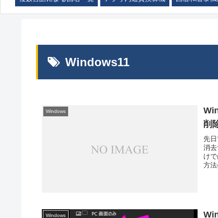
Windows11
Wi
Windows
削
先日
消去
けで
方法に
W
Windows