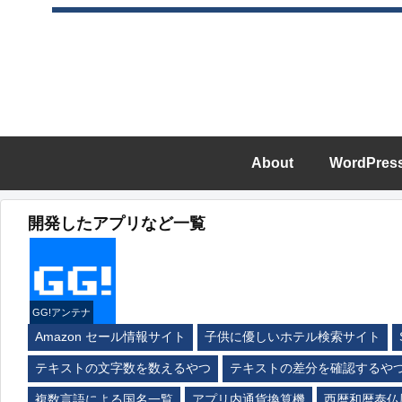
About
WordPres
開発したアプリなど一覧
GG!アンテナ
Amazon セール情報サイト
子供に優しいホテル検索サイト
テキストの文字数を数えるやつ
テキストの差分を確認するや
複数言語による国名一覧
アプリ内通貨換算機
西暦和暦泰仏