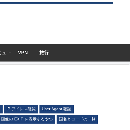
エミュ
VPN
旅行
ム
IP アドレス確認
User Agent 確認
画像の EXIF を表示するやつ
国名とコードの一覧