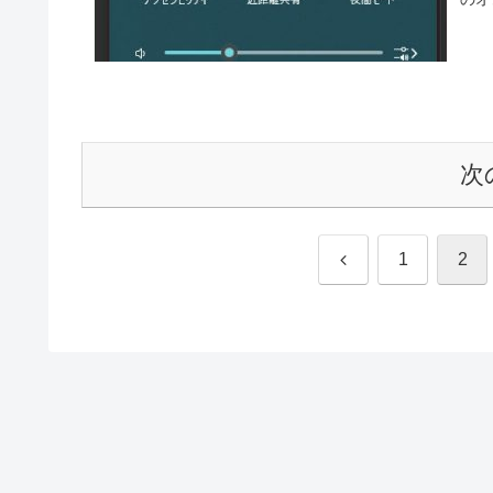
次
前
1
2
へ