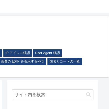
ム
IP アドレス確認
User Agent 確認
画像の EXIF を表示するやつ
国名とコードの一覧