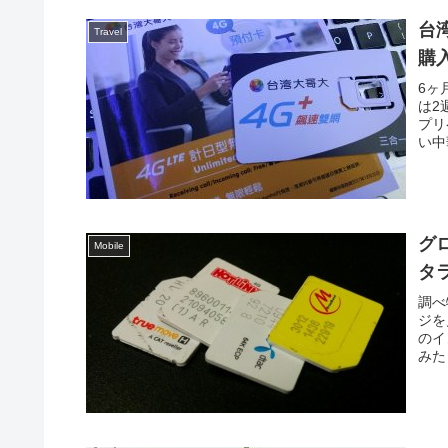
台
Travel
購
6ヶ
は2
プリ
い中
グロ
Mobile
タ
調べ
ジを
のイ
みた