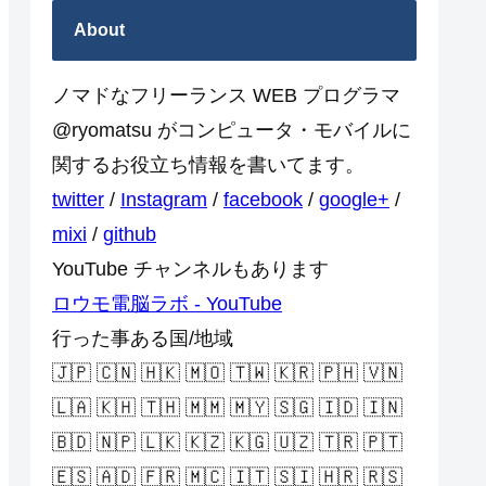
About
ノマドなフリーランス WEB プログラマ
@ryomatsu がコンピュータ・モバイルに
関するお役立ち情報を書いてます。
twitter
/
Instagram
/
facebook
/
google+
/
mixi
/
github
YouTube チャンネルもあります
ロウモ電脳ラボ - YouTube
行った事ある国/地域
🇯🇵 🇨🇳 🇭🇰 🇲🇴 🇹🇼 🇰🇷 🇵🇭 🇻🇳
🇱🇦 🇰🇭 🇹🇭 🇲🇲 🇲🇾 🇸🇬 🇮🇩 🇮🇳
🇧🇩 🇳🇵 🇱🇰 🇰🇿 🇰🇬 🇺🇿 🇹🇷 🇵🇹
🇪🇸 🇦🇩 🇫🇷 🇲🇨 🇮🇹 🇸🇮 🇭🇷 🇷🇸