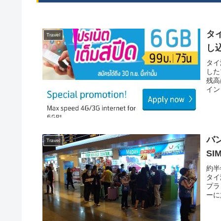
タイ
Travel
し
タイ
した
残高
イン
バ
Travel
SI
約半
タイ
プラ
ーに