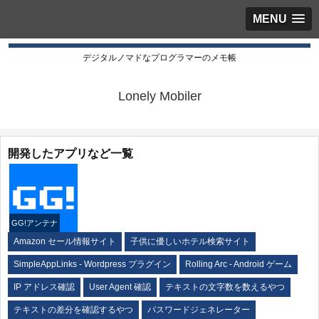
MENU
デジタルノマドなプログラマーのメモ帳
Lonely Mobiler
開発したアプリなど一覧
GG!アンテナ
Amazon セール情報サイト
子供に優しいホテル検索サイト
SimpleAppLinks - Wordpress プラグイン
Rolling Arc - Android ゲーム
IP アドレス確認
User Agent 確認
テキストの文字数を数えるやつ
テキストの差分を確認するやつ
パスワードジェネレーター