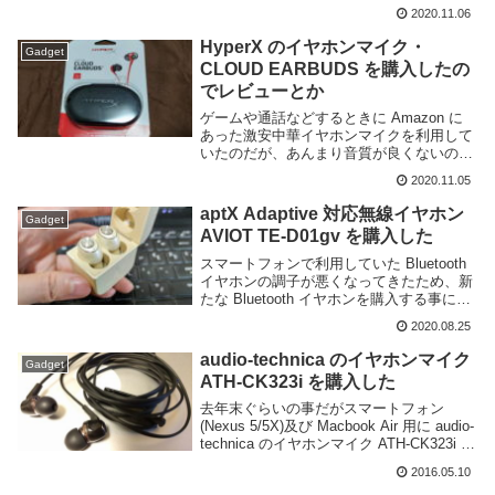
こえるようになっている。しかし、より没
2020.11.06
入感を高めるためにイヤホンやヘッドフォ
ンを利用したい場合もあるだろう...
HyperX のイヤホンマイク・
Gadget
CLOUD EARBUDS を購入したの
でレビューとか
ゲームや通話などするときに Amazon に
あった激安中華イヤホンマイクを利用して
いたのだが、あんまり音質が良くないので
少しランクの高いイヤホンマイクを購入す
2020.11.05
る事にした。今回購入したのは HyperX と
いうブランドの CLOUD EARB...
aptX Adaptive 対応無線イヤホン
Gadget
AVIOT TE-D01gv を購入した
スマートフォンで利用していた Bluetooth
イヤホンの調子が悪くなってきたため、新
たな Bluetooth イヤホンを購入する事にし
た。購入したのは AVIOT というブランド
2020.08.25
の TE-D01gv というやつ。今年の6月に発
売された比...
audio-technica のイヤホンマイク
Gadget
ATH-CK323i を購入した
去年末ぐらいの事だがスマートフォン
(Nexus 5/5X)及び Macbook Air 用に audio-
technica のイヤホンマイク ATH-CK323i を
購入した。購入してから半年以上経過して
2016.05.10
しまって今更感あるけど特徴や使用感等...