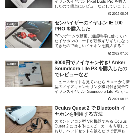
イヤレスイヤホン Pixel Buds Pro を購入
したので簡単にレビューなどしていこうと
思う。今回購入した Pixel Buds Pro は
2022.08.03
Google のワイヤレスイヤホン Pixel ...
ゼンハイザーのイヤホン IE 100
Gadget
PRO を購入した
PCでゲームや動画、通話時等に使ってい
たイヤホンのコードが断線ギリギリになっ
てきたので新しいイヤホンを購入すること
にした。それまでは5000円前後の安物しか
2022.07.06
利用していなかったのだが、せっかくなの
でもうちょっと良いものを・・・というこ
8000円でノイキャン付き! Anker
Gadget
とでゼン...
Soundcore Life P3 を購入したの
でレビューなど
ニュースサイトを見ていたら Anker から新
型のノイズキャンセリング機能付き完全ワ
イヤレスイヤホン Soundcore Life P3 がリ
リースされたとの情報があり、発売記念セ
2021.08.16
ールで割引されていたのでつい購入してし
まった。SoundCo...
Oculus Quest 2 で Bluetooth イ
VR
ヤホンを利用する方法
スタンドアロン型 VR 機器である Oculus
Quest 2 には本体にスピーカーも内蔵して
おり、ヘッドセットを被るだけで音声も聞