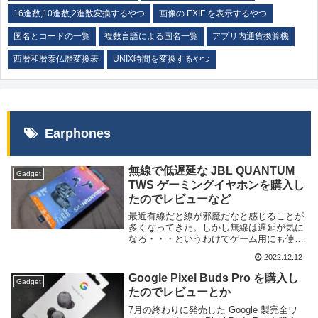
16進数,10進数,2進数変換するやつ
画像の EXIF を表示するやつ
国名とコードの一覧
複数言語による国名一覧
アプリ内通貨換算機
西暦和暦泰仏歴変換表
UNIX時間を変換するやつ
Earphones
無線で低遅延な JBL QUANTUM
Gadget
TWS ゲーミングイヤホンを購入し
たのでレビューなど
最近有線だと線が邪魔だなと感じることが
多くなってきた。しかし無線は遅延が気に
なる・・・というわけでゲーム用にも使え
る低遅延なワイヤレスイヤホンがほしいな
2022.12.12
と探していたところ、先日の Amazon ブ
ラックフライデーセールで JBL QUANT...
Google Pixel Buds Pro を購入し
Gadget
たのでレビューとか
7月の終わりに発売した Google 製完全ワ