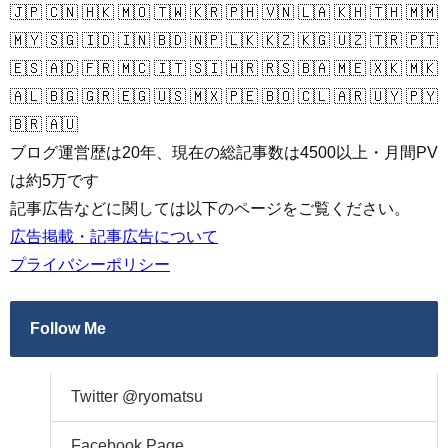
🇯🇵 🇨🇳 🇭🇰 🇲🇴 🇹🇼 🇰🇷 🇵🇭 🇻🇳 🇱🇦 🇰🇭 🇹🇭 🇲🇲
🇲🇾 🇸🇬 🇮🇩 🇮🇳 🇧🇩 🇳🇵 🇱🇰 🇰🇿 🇰🇬 🇺🇿 🇹🇷 🇵🇹
🇪🇸 🇦🇩 🇫🇷 🇲🇨 🇮🇹 🇸🇮 🇭🇷 🇷🇸 🇧🇦 🇲🇪 🇽🇰 🇲🇰
🇦🇱 🇧🇬 🇬🇷 🇪🇬 🇺🇸 🇲🇽 🇵🇪 🇧🇴 🇨🇱 🇦🇷 🇺🇾 🇵🇾
🇧🇷 🇦🇺
ブログ運営歴は20年、現在の総記事数は4500以上・月間PV
は約5万です
記事広告などに関しては以下のページをご覧ください。
広告掲載・記事広告について
プライバシーポリシー
Follow Me
Twitter @ryomatsu
Facebook Page