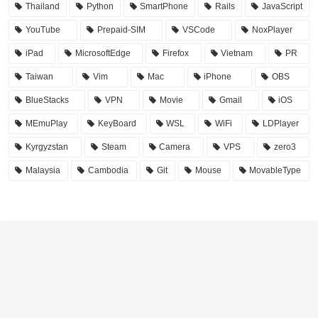
Thailand
Python
SmartPhone
Rails
JavaScript
YouTube
Prepaid-SIM
VSCode
NoxPlayer
iPad
MicrosoftEdge
Firefox
Vietnam
PR
Taiwan
Vim
Mac
iPhone
OBS
BlueStacks
VPN
Movie
Gmail
iOS
MEmuPlay
KeyBoard
WSL
WiFi
LDPlayer
Kyrgyzstan
Steam
Camera
VPS
zero3
Malaysia
Cambodia
Git
Mouse
MovableType