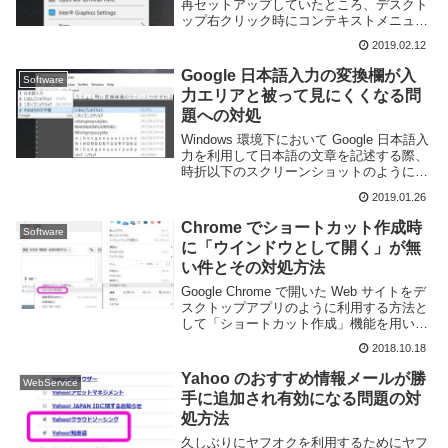
再セットアップしていたところ、デスクト
ップ右クリック時にコンテキストメニュー
がすぐ現れず、グルグルアイコン状態で一
2019.02.12
分ほど待った後ようやく表示されるという
問題が発生した。右クリックに一分も...
Google 日本語入力の変換欄が入
Software
力エリアと被って見にくくなる問
題への対処
Windows 環境下において Google 日本語入
力を利用して日本語の文章を記述する際、
時折以下のスクリーンショットのように変
換候補ウインドウが入力文字列の真下では
2019.01.26
なく、入力中の文字列に被って非常に見難
くなる事がある。これはおそらく W...
Chrome でショートカット作成時
Software
に「ウインドウとして開く」が無
い件とその対処方法
Google Chrome で開いた Web サイトをデ
スクトップアプリのように利用する方法と
して「ショートカット作成」機能を用いる
方法がある。「ショートカットを作成」ダ
2018.10.18
イアログにある「ウインドウとして開く」
オプションを有効にすると Win...
Yahoo のおすすめ情報メールが勝
WebService
手に追加され有効になる問題の対
処方法
久しぶりにヤフオクを利用するためにヤフ