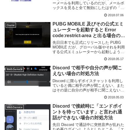
ーメールを利用しているのだが、メールボ
ックスを見ると全て無効にしたはずの「お
すすめ情報メール」が届いている事に気づ
2018.07.06
いた。情報メールはこのように一括解除で
きるのだが、設定を見ると以下のように項
PUBG MOBILE 及びその公式エミ
Game
目が追加され...
ュレーターを起動すると Error
code:restrict-area と出る場合の対
処方法
先日日本でも正式にリリースした PUBG
MOBILE だが、グローバル版やそれを利用
する公式エミュレーターから起動しようと
するとログイン時に「Server is busy,
2018.05.17
please try again later. Error co...
Discord で相手や自分の声が聞こ
WebService
えない場合の対処方法
Discord に限らずボイスチャットを利用し
ていると偶に相手の声が聞こえない、また
はその逆に自分の声が相手に聞こえない、
というトラブルに遭遇する事がある。一口
2018.05.03
に「聞こえない」と言ってもその理由は
様々だ。この記事では Discord のボイ...
Discord で接続時に「エンドポイ
WebService
ントを待っています」と言われ通
話ができない場合の対処方法
先日 Discord で通話中に突然音声が乱れた
ため再ログインしようとしたところ、「エ