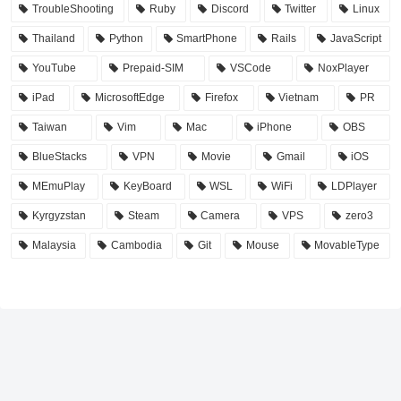
TroubleShooting
Ruby
Discord
Twitter
Linux
Thailand
Python
SmartPhone
Rails
JavaScript
YouTube
Prepaid-SIM
VSCode
NoxPlayer
iPad
MicrosoftEdge
Firefox
Vietnam
PR
Taiwan
Vim
Mac
iPhone
OBS
BlueStacks
VPN
Movie
Gmail
iOS
MEmuPlay
KeyBoard
WSL
WiFi
LDPlayer
Kyrgyzstan
Steam
Camera
VPS
zero3
Malaysia
Cambodia
Git
Mouse
MovableType