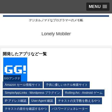
MENU
デジタルノマドなプログラマーのメモ帳
Lonely Mobiler
開発したアプリなど一覧
GG!アンテナ
Amazon セール情報サイト
子供に優しいホテル検索サイト
SimpleAppLinks - Wordpress プラグイン
Rolling Arc - Android ゲーム
IP アドレス確認
User Agent 確認
テキストの文字数を数えるやつ
テキストの差分を確認するやつ
パスワードジェネレーター