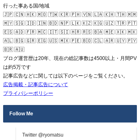
行った事ある国/地域
🇯🇵 🇨🇳 🇭🇰 🇲🇴 🇹🇼 🇰🇷 🇵🇭 🇻🇳 🇱🇦 🇰🇭 🇹🇭 🇲🇲
🇲🇾 🇸🇬 🇮🇩 🇮🇳 🇧🇩 🇳🇵 🇱🇰 🇰🇿 🇰🇬 🇺🇿 🇹🇷 🇵🇹
🇪🇸 🇦🇩 🇫🇷 🇲🇨 🇮🇹 🇸🇮 🇭🇷 🇷🇸 🇧🇦 🇲🇪 🇽🇰 🇲🇰
🇦🇱 🇧🇬 🇬🇷 🇪🇬 🇺🇸 🇲🇽 🇵🇪 🇧🇴 🇨🇱 🇦🇷 🇺🇾 🇵🇾
🇧🇷 🇦🇺
ブログ運営歴は20年、現在の総記事数は4500以上・月間PV
は約5万です
記事広告などに関しては以下のページをご覧ください。
広告掲載・記事広告について
プライバシーポリシー
Follow Me
Twitter @ryomatsu