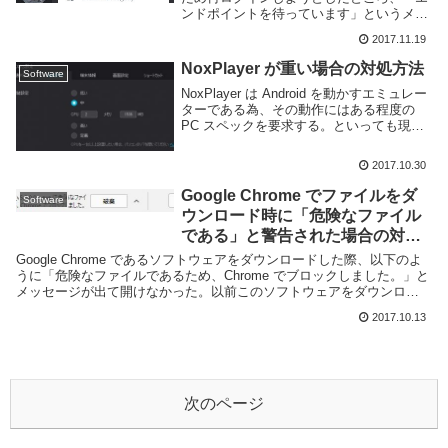
ンドポイントを待っています」というメッ
セージと共に通話に参加することができな
2017.11.19
くなってしまった。自分だけでなく他のメ
ンバーも同様に接続できず、Twitter...
NoxPlayer が重い場合の対処方法
Software
NoxPlayer は Android を動かすエミュレー
ターである為、その動作にはある程度の
PC スペックを要求する。といっても現在
発売されているような PC であれば問題に
なる事は多くないと思う。それでも何らか
2017.10.30
の原因により PC や ...
Google Chrome でファイルをダ
Software
ウンロード時に「危険なファイル
である」と警告された場合の対処
方法
Google Chrome であるソフトウェアをダウンロードした際、以下のよ
うに「危険なファイルであるため、Chrome でブロックしました。」と
メッセージが出て開けなかった。以前このソフトウェアをダウンロー
ドした際は特に問題無かったと思う...
2017.10.13
次のページ