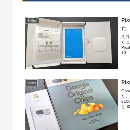
Pi
Gadget
た
先日 
りに
Pi
10...
Pi
Mobile
Go
た。
21
と-8