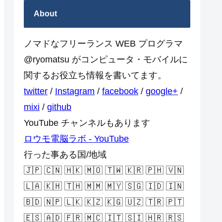
About
ノマドなフリーランス WEB プログラマ
@ryomatsu がコンピュータ・モバイルに
関するお役立ち情報を書いてます。
twitter
/
Instagram
/
facebook
/
google+
/
mixi
/
github
YouTube チャンネルもあります
ロウモ電脳ラボ - YouTube
行った事ある国/地域
🇯🇵 🇨🇳 🇭🇰 🇲🇴 🇹🇼 🇰🇷 🇵🇭 🇻🇳
🇱🇦 🇰🇭 🇹🇭 🇲🇲 🇲🇾 🇸🇬 🇮🇩 🇮🇳
🇧🇩 🇳🇵 🇱🇰 🇰🇿 🇰🇬 🇺🇿 🇹🇷 🇵🇹
🇪🇸 🇦🇩 🇫🇷 🇲🇨 🇮🇹 🇸🇮 🇭🇷 🇷🇸