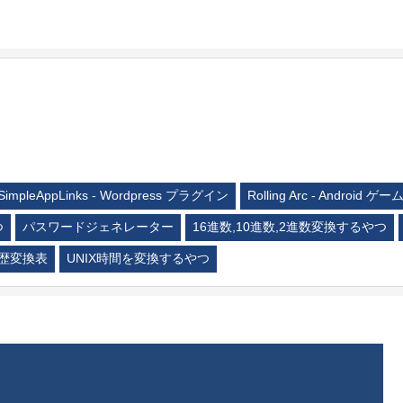
SimpleAppLinks - Wordpress プラグイン
Rolling Arc - Android ゲー
つ
パスワードジェネレーター
16進数,10進数,2進数変換するやつ
歴変換表
UNIX時間を変換するやつ