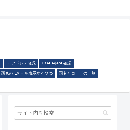
ム
IP アドレス確認
User Agent 確認
画像の EXIF を表示するやつ
国名とコードの一覧