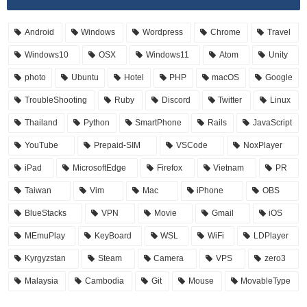
Android
Windows
Wordpress
Chrome
Travel
Windows10
OSX
Windows11
Atom
Unity
photo
Ubuntu
Hotel
PHP
macOS
Google
TroubleShooting
Ruby
Discord
Twitter
Linux
Thailand
Python
SmartPhone
Rails
JavaScript
YouTube
Prepaid-SIM
VSCode
NoxPlayer
iPad
MicrosoftEdge
Firefox
Vietnam
PR
Taiwan
Vim
Mac
iPhone
OBS
BlueStacks
VPN
Movie
Gmail
iOS
MEmuPlay
KeyBoard
WSL
WiFi
LDPlayer
Kyrgyzstan
Steam
Camera
VPS
zero3
Malaysia
Cambodia
Git
Mouse
MovableType