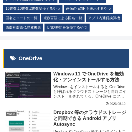
16進数,10進数,2進数変換するやつ
画像の EXIF を表示するやつ
国名とコードの一覧
複数言語による国名一覧
アプリ内通貨換算機
西暦和暦泰仏歴変換表
UNIX時間を変換するやつ
OneDrive
Windows 11 で OneDrive を無効
Windows
化・アンインストールする方法
Windows をインストールすると OneDrive
と呼ばれるクラウドストレージも同時にイ
ンストールされてくる。OneDrive にファ
イルを保存すればオンラインにも同時に保
2023.05.12
存できるため、他の PC やスマートフォン
などからアクセスしや...
Dropbox 等のクラウドストレージ
Mobile
と同期できる Android アプリ
Autosync
Dropbox や OneDrive 等のオンライン上に