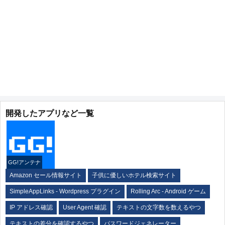
開発したアプリなど一覧
GG!アンテナ
Amazon セール情報サイト
子供に優しいホテル検索サイト
SimpleAppLinks - Wordpress プラグイン
Rolling Arc - Android ゲーム
IP アドレス確認
User Agent 確認
テキストの文字数を数えるやつ
テキストの差分を確認するやつ
パスワードジェネレーター