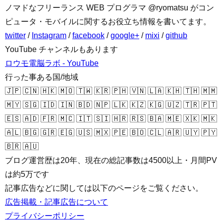
ノマドなフリーランス WEB プログラマ @ryomatsu がコン
ピュータ・モバイルに関するお役立ち情報を書いてます。
twitter
/
Instagram
/
facebook
/
google+
/
mixi
/
github
YouTube チャンネルもあります
ロウモ電脳ラボ - YouTube
行った事ある国/地域
🇯🇵 🇨🇳 🇭🇰 🇲🇴 🇹🇼 🇰🇷 🇵🇭 🇻🇳 🇱🇦 🇰🇭 🇹🇭 🇲🇲
🇲🇾 🇸🇬 🇮🇩 🇮🇳 🇧🇩 🇳🇵 🇱🇰 🇰🇿 🇰🇬 🇺🇿 🇹🇷 🇵🇹
🇪🇸 🇦🇩 🇫🇷 🇲🇨 🇮🇹 🇸🇮 🇭🇷 🇷🇸 🇧🇦 🇲🇪 🇽🇰 🇲🇰
🇦🇱 🇧🇬 🇬🇷 🇪🇬 🇺🇸 🇲🇽 🇵🇪 🇧🇴 🇨🇱 🇦🇷 🇺🇾 🇵🇾
🇧🇷 🇦🇺
ブログ運営歴は20年、現在の総記事数は4500以上・月間PV
は約5万です
記事広告などに関しては以下のページをご覧ください。
広告掲載・記事広告について
プライバシーポリシー