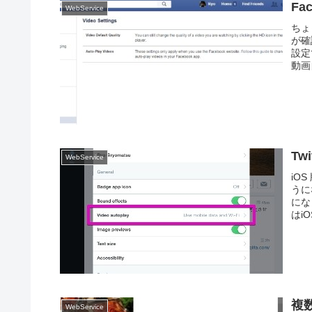
Fa
WebService
ちょ
が確
設定
動画
Tw
WebService
iO
うに
にな
はiO
複
WebService