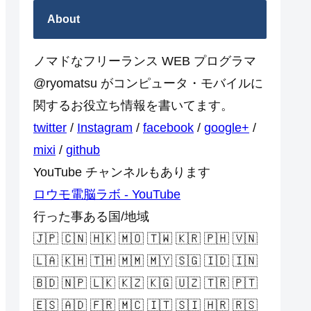
About
ノマドなフリーランス WEB プログラマ
@ryomatsu がコンピュータ・モバイルに
関するお役立ち情報を書いてます。
twitter
/
Instagram
/
facebook
/
google+
/
mixi
/
github
YouTube チャンネルもあります
ロウモ電脳ラボ - YouTube
行った事ある国/地域
🇯🇵 🇨🇳 🇭🇰 🇲🇴 🇹🇼 🇰🇷 🇵🇭 🇻🇳
🇱🇦 🇰🇭 🇹🇭 🇲🇲 🇲🇾 🇸🇬 🇮🇩 🇮🇳
🇧🇩 🇳🇵 🇱🇰 🇰🇿 🇰🇬 🇺🇿 🇹🇷 🇵🇹
🇪🇸 🇦🇩 🇫🇷 🇲🇨 🇮🇹 🇸🇮 🇭🇷 🇷🇸