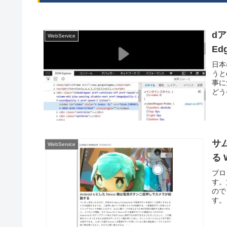
dア
WebService
E
日本
うと
事に
どう
サ
WebService
る 
ブロ
す。
ので
す。