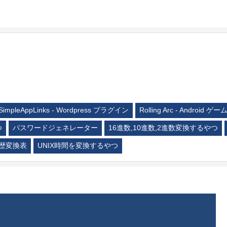
SimpleAppLinks - Wordpress プラグイン
Rolling Arc - Android ゲー
つ
パスワードジェネレーター
16進数,10進数,2進数変換するやつ
歴変換表
UNIX時間を変換するやつ