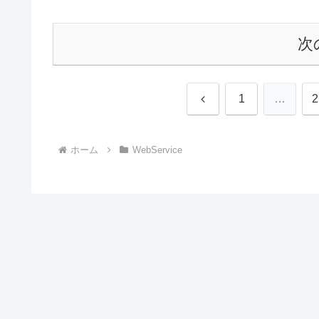
次
前
1
…
2
へ
ホーム
WebService