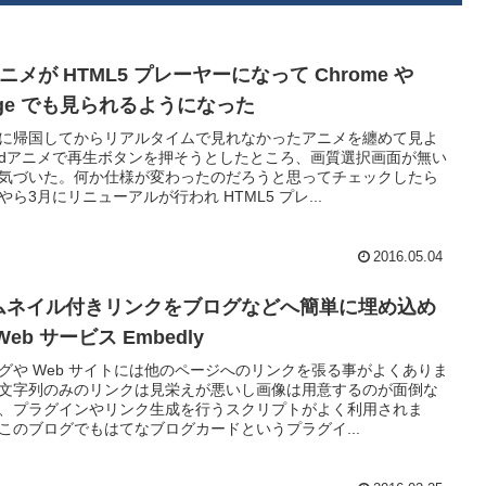
ニメが HTML5 プレーヤーになって Chrome や
dge でも見られるようになった
に帰国してからリアルタイムで見れなかったアニメを纏めて見よ
dアニメで再生ボタンを押そうとしたところ、画質選択画面が無い
気づいた。何か仕様が変わったのだろうと思ってチェックしたら
やら3月にリニューアルが行われ HTML5 プレ...
2016.05.04
ムネイル付きリンクをブログなどへ簡単に埋め込め
Web サービス Embedly
グや Web サイトには他のページへのリンクを張る事がよくありま
文字列のみのリンクは見栄えが悪いし画像は用意するのが面倒な
、プラグインやリンク生成を行うスクリプトがよく利用されま
このブログでもはてなブログカードというプラグイ...