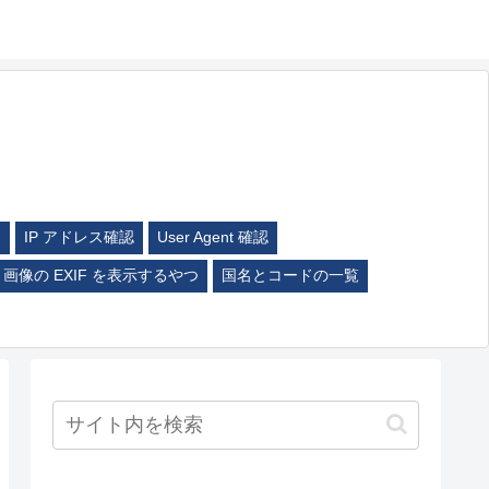
ム
IP アドレス確認
User Agent 確認
画像の EXIF を表示するやつ
国名とコードの一覧