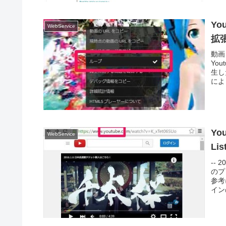
Yo
WebService
拡
動画
Yo
生し
によ
Yo
WebService
Lis
--
のプ
参考
イン