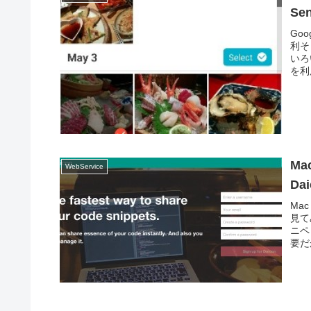
Se
Goo
利そ
いろ
を利
M
WebService
Da
Ma
見て
ニペ
要だ