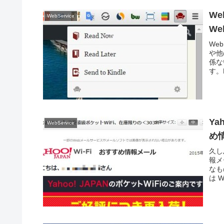
W
WebService
We
We
や他
係な
す。R
Ya
WebService
め
久し
報メ
なも
は 