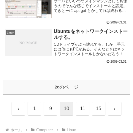
サーバといいつつメインマシンとしても使
うのでそんな感じでインストールと設定。
てきとーに apt-get とかしてれば終わる。
インストールしたものubuntu-
desktopLAMPsambaproftpdteamspeak-
2009.03.31
serverxc...
Ubuntuをネットワークインストー
Linux
ルする。
CDドライブがぶっ壊れてる、しかし手元
には他にもPCがある。そんなときはネッ
トワークインストールしかないだろう！と
いうわけで初めてやってみた。こちらの
2009.03.31
URLを参考にしました。ありがとうござい
ます。:X40 マシンに PXE ブートで Ubu...
次のページ
前
次
1
9
10
11
15
へ
へ
ホーム
Computer
Linux