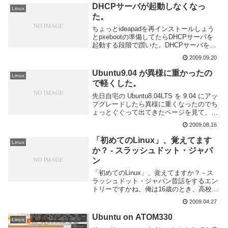
DHCPサーバが起動しなくなっ
Linux
た。
ちょっとideapadを再インストールしょう
とpxebootの準備してたらDHCPサーバを
起動する段階で躓いた。DHCPサーバを起
動する時に以下のログをsyslogにはいて起
2009.09.20
動しないのだ。どうやら dhcp.conf の設定
がおかしいらしい...
Ubuntu9.04 が異様に重かったの
Linux
で軽くした。
先日自宅の Ubuntu8.04LTS を 9.04 にアッ
プグレードしたら異様に重くなったのでち
ょっとぐぐって出てきたページを見て、使
ってないサービス止めて軽くした。やった
2009.08.16
ことは以下の3つAdministration ->
Synapti...
「初めてのLinux」、覚えてます
Linux
か？ - スラッシュドット・ジャパ
ン
「初めてのLinux」、覚えてますか？ - ス
ラッシュドット・ジャパン昔話をするエン
トリーですかね。俺は16歳のとき、高校の
電気科準備室みたいなところでよく先生と
2009.04.27
しゃべってたんだけど、自作PC作るって
話してたときに情報の先生から手渡された
Ubuntu on ATOM330
Linux
...