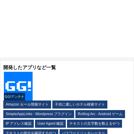
開発したアプリなど一覧
GG!アンテナ
Amazon セール情報サイト
子供に優しいホテル検索サイト
SimpleAppLinks - Wordpress プラグイン
Rolling Arc - Android ゲーム
IP アドレス確認
User Agent 確認
テキストの文字数を数えるやつ
テキストの差分を確認するやつ
パスワードジェネレーター