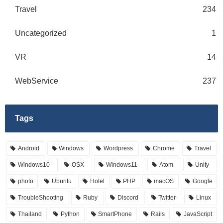
Travel
234
Uncategorized
1
VR
14
WebService
237
Tags
Android
Windows
Wordpress
Chrome
Travel
Windows10
OSX
Windows11
Atom
Unity
photo
Ubuntu
Hotel
PHP
macOS
Google
TroubleShooting
Ruby
Discord
Twitter
Linux
Thailand
Python
SmartPhone
Rails
JavaScript