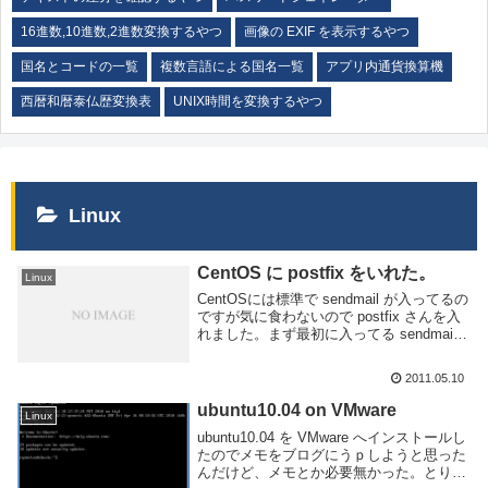
16進数,10進数,2進数変換するやつ
画像の EXIF を表示するやつ
国名とコードの一覧
複数言語による国名一覧
アプリ内通貨換算機
西暦和暦泰仏歴変換表
UNIX時間を変換するやつ
Linux
CentOS に postfix をいれた。
Linux
CentOSには標準で sendmail が入ってるの
ですが気に食わないので postfix さんを入
れました。まず最初に入ってる sendmail
をストップ。そんで postfix を入れる。動
いた。次に設定まずはpostfixの設定。...
2011.05.10
ubuntu10.04 on VMware
Linux
ubuntu10.04 を VMware へインストールし
たのでメモをブログにうｐしようと思った
んだけど、メモとか必要無かった。とりあ