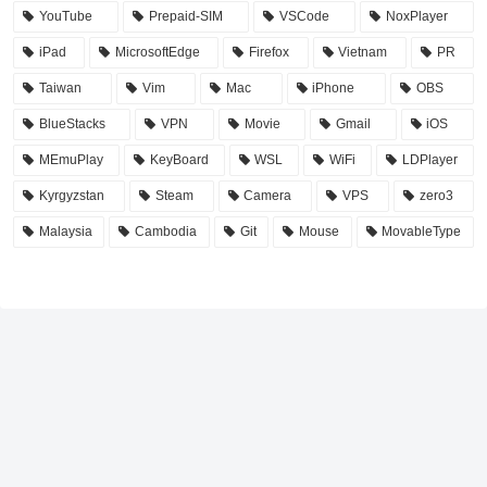
YouTube
Prepaid-SIM
VSCode
NoxPlayer
iPad
MicrosoftEdge
Firefox
Vietnam
PR
Taiwan
Vim
Mac
iPhone
OBS
BlueStacks
VPN
Movie
Gmail
iOS
MEmuPlay
KeyBoard
WSL
WiFi
LDPlayer
Kyrgyzstan
Steam
Camera
VPS
zero3
Malaysia
Cambodia
Git
Mouse
MovableType