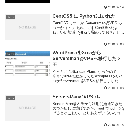
えず、ゲストOSとホストOSとのディレク
トリの共有の設定だけ書いておく。やり方
2010.07.19
は何通りかあると思うけど、今...
CentOS5 に Python3.1いれた
Linux
CentOS5 っつーか Serversman@VPS っ
つーか（ｒｙ あれ、これCentOS5だよ
ね。いい加減 Python3系触っておきたいな
ーと思っていれてみた。yum からいれるに
は別のリポジトリ登録して云々やらないと
2010.06.09
いけないみたい...
WordPressをXreaから
Linux
Serversman@VPSへ移行したメ
モ
やっとこさStandardPlanになったので、
今までXreaで動かしてたWordpressをいく
つかServersman@VPSへ移行しました。
ちなみにブログ数は5個だっけな。移行時
2010.06.08
のメモ。VPSの設定ApacheとPHPと
MySQLが...
ServersMan@VPS kt-
Linux
ServersMan@VPSから利用開始通知きた
のでためしに繋げてみた。root で ssh つな
げるとかこわい。とりあえずいろいろコマ
ンド打ってみる。基本的にCentOS5の初期
値とほぼ同じなのかな。IPv4とIPv6両方の
2010.04.16
アドレス貰える...