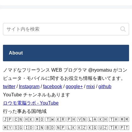
About
ノマドなフリーランス WEB プログラマ @ryomatsu がコン
ピュータ・モバイルに関するお役立ち情報を書いてます。
twitter
/
Instagram
/
facebook
/
google+
/
mixi
/
github
YouTube チャンネルもあります
ロウモ電脳ラボ - YouTube
行った事ある国/地域
🇯🇵 🇨🇳 🇭🇰 🇲🇴 🇹🇼 🇰🇷 🇵🇭 🇻🇳 🇱🇦 🇰🇭 🇹🇭 🇲🇲
🇲🇾 🇸🇬 🇮🇩 🇮🇳 🇧🇩 🇳🇵 🇱🇰 🇰🇿 🇰🇬 🇺🇿 🇹🇷 🇵🇹