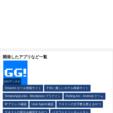
開発したアプリなど一覧
GG!アンテナ
Amazon セール情報サイト
子供に優しいホテル検索サイト
SimpleAppLinks - Wordpress プラグイン
Rolling Arc - Android ゲーム
IP アドレス確認
User Agent 確認
テキストの文字数を数えるやつ
テキストの差分を確認するやつ
パスワードジェネレーター