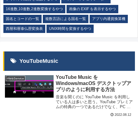
16進数,10進数,2進数変換するやつ
画像の EXIF を表示するやつ
国名とコードの一覧
複数言語による国名一覧
アプリ内通貨換算機
西暦和暦泰仏歴変換表
UNIX時間を変換するやつ
YouTubeMusic
YouTube Music を
WebService
Windows/macOS デスクトップア
プリのように利用する方法
音楽を聞くのに YouTube Music を利用し
ている人は多いと思う。YouTube プレミア
ムの特典の一つであるだけでなく、PC 版
ならブラウザで利用できるお手軽さも魅力
2022.08.12
だ。しかし、人によってはデスクトップア
プリとして利用したい人もい...