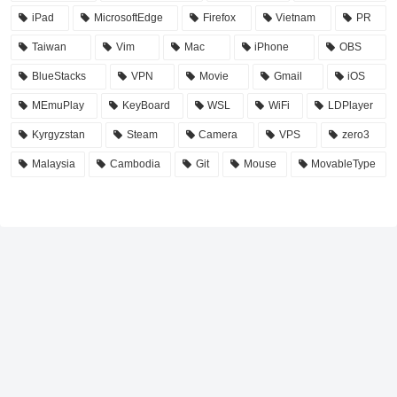
iPad
MicrosoftEdge
Firefox
Vietnam
PR
Taiwan
Vim
Mac
iPhone
OBS
BlueStacks
VPN
Movie
Gmail
iOS
MEmuPlay
KeyBoard
WSL
WiFi
LDPlayer
Kyrgyzstan
Steam
Camera
VPS
zero3
Malaysia
Cambodia
Git
Mouse
MovableType