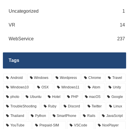
Uncategorized
1
VR
14
WebService
237
Tags
Android
Windows
Wordpress
Chrome
Travel
Windows10
OSX
Windows11
Atom
Unity
photo
Ubuntu
Hotel
PHP
macOS
Google
TroubleShooting
Ruby
Discord
Twitter
Linux
Thailand
Python
SmartPhone
Rails
JavaScript
YouTube
Prepaid-SIM
VSCode
NoxPlayer