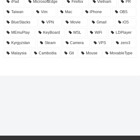
iPad
MicrosoftEdge
Firefox
Vietnam
PR
Taiwan
Vim
Mac
iPhone
OBS
BlueStacks
VPN
Movie
Gmail
iOS
MEmuPlay
KeyBoard
WSL
WiFi
LDPlayer
Kyrgyzstan
Steam
Camera
VPS
zero3
Malaysia
Cambodia
Git
Mouse
MovableType