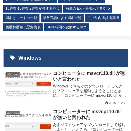
16進数,10進数,2進数変換するやつ
画像の EXIF を表示するやつ
国名とコードの一覧
複数言語による国名一覧
アプリ内通貨換算機
西暦和暦泰仏歴変換表
UNIX時間を変換するやつ
Windows
コンピュータに msvcr110.dll が無
Windows
いと言われた
Windows で何らかのダウンロードしてき
たソフトウェアを起動しようとしたとき
に、「コンピューターに msvcr110.dll がな
いため、プログラムを開始できません。こ
2015.02.23
の問題を解決するには、プログラムを再イ
ンストールしてみてください。」...
コンピューターに msvcp110.dll
Windows
が無いと言われた
あるソフトウェアをダウンロードして起動
しようとしたところ、"コンピューターに