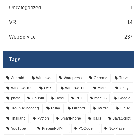
Uncategorized
1
VR
14
WebService
237
Tags
Android
Windows
Wordpress
Chrome
Travel
Windows10
OSX
Windows11
Atom
Unity
photo
Ubuntu
Hotel
PHP
macOS
Google
TroubleShooting
Ruby
Discord
Twitter
Linux
Thailand
Python
SmartPhone
Rails
JavaScript
YouTube
Prepaid-SIM
VSCode
NoxPlayer