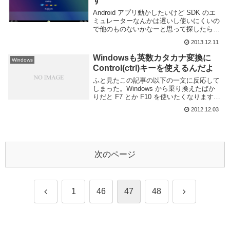
す
Android アプリ動かしたいけど SDK のエ
ミュレーターなんかは遅いし使いにくいの
で他のものないかなーと思って探したらや
っぱりあったのでメモ。BlueStacks とい
2013.12.11
う Android アプリを Mac や Windows 上で
動か...
Windowsも英数カタカナ変換に
Windows
Control(ctrl)キーを使えるんだよ
ふと見たこの記事の以下の一文に反応して
しまった。Windows から乗り換えたばか
りだと F7 とか F10 を使いたくなりますよ
ね。(中略)Mac では文字入力中に Control
2012.12.03
キーといくつかのキーを使って文字変換操
作が出来るようにな...
次のページ
前
次
1
46
47
48
へ
へ