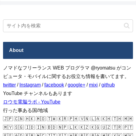
About
ノマドなフリーランス WEB プログラマ @ryomatsu がコン
ピュータ・モバイルに関するお役立ち情報を書いてます。
twitter
/
Instagram
/
facebook
/
google+
/
mixi
/
github
YouTube チャンネルもあります
ロウモ電脳ラボ - YouTube
行った事ある国/地域
🇯🇵 🇨🇳 🇭🇰 🇲🇴 🇹🇼 🇰🇷 🇵🇭 🇻🇳 🇱🇦 🇰🇭 🇹🇭 🇲🇲
🇲🇾 🇸🇬 🇮🇩 🇮🇳 🇧🇩 🇳🇵 🇱🇰 🇰🇿 🇰🇬 🇺🇿 🇹🇷 🇵🇹
🇪🇸 🇦🇩 🇫🇷 🇲🇨 🇮🇹 🇸🇮 🇭🇷 🇷🇸 🇧🇦 🇲🇪 🇽🇰 🇲🇰