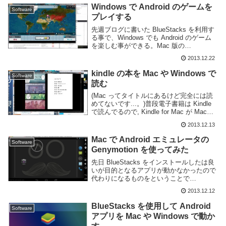
そのまま利用しま...
Windows で Android のゲームを
Software
プレイする
先週ブログに書いた BlueStacks を利用す
る事で、Windows でも Android のゲーム
を楽しむ事ができる。Mac 版の
BlueStacks はちょっとバージョンが古そ
2013.12.22
うなので Windows でしか試してない。適
当に有名...
kindle の本を Mac や Windows で
Software
読む
(Mac ってタイトルにあるけど完全には読
めてないです...。)普段電子書籍は Kindle
で読んでるので, Kindle for Mac が Mac
App Store にあると聞いてさっそくインス
2013.12.13
トールして見ました。が、どうやら日本
の...
Mac で Android エミュレータの
Software
Genymotion を使ってみた
先日 BlueStacks をインストールしたは良
いが目的となるアプリが動かなかったので
代わりになるものをということで
Genymotion を試す事にした。こっちは
2013.12.12
Virtualbox で動く Android エミュレーター
のようです。...
BlueStacks を使用して Android
Software
アプリを Mac や Windows で動か