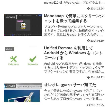
msvcp110.dll がないため、プログラムを開
始できません。この問題を解決するには、
2014.12.24
プログラムを再インストールしてみてくだ
さい。" とエラーダイアログが表示...
Monosnap で簡単にスクリーンシ
Software
ョットを撮って編集する
ブログや Twitter などにスクリーンショッ
トを撮って貼付けるの、結構面倒くさい作
業です。最近は Gyazo を使う人も多いで
すがシンプルすぎてちょっとした編集もで
2014.03.19
きない。かといって画像編集ソフトを使う
のも大げさすぎる。というわけで便利...
Unified Remote を利用して
Mobile
Android から Windows をコント
ロールする
Android などの端末から Windows を操作
するにはリモートデスクトップのようなア
プリケーションが有名ですが、今回紹介す
るのは Android を Windows を操作するた
2014.02.22
めの端末にしてしまう Unified Remote
と...
オレオレ gyazo サーバ建てた
Software
今まで普通に公式の gyazo を利用してい
たのだけど画像の管理がちょっと面倒臭い
なーと思って自分の gyazo サーバを建て
る事にした。サーバの設定とかgyazo のサ
2013.12.25
ーバは gyazo の github にあるのでそれを