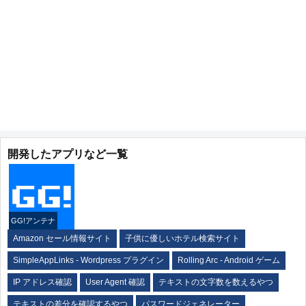
開発したアプリなど一覧
GG!アンテナ
Amazon セール情報サイト
子供に優しいホテル検索サイト
SimpleAppLinks - Wordpress プラグイン
Rolling Arc - Android ゲーム
IP アドレス確認
User Agent 確認
テキストの文字数を数えるやつ
テキストの差分を確認するやつ
パスワードジェネレーター