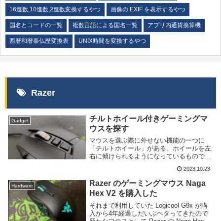
16進数,10進数,2進数変換するやつ
画像の EXIF を表示するやつ
国名とコードの一覧
複数言語による国名一覧
アプリ内通貨換算機
西暦和暦泰仏歴変換表
UNIX時間を変換するやつ
Razer
チルトホイール付きゲーミングマ
Gadget
ウスを探す
マウスを選ぶ際に外せない機能の一つに
「チルトホイール」がある。ホイールを左
右に傾けられるようになっているもので、
通常の上下スクロールに加え、左右スクロ
2023.10.23
ールも可能になる便利な機能だ。左右スク
ロールは主にエクセルやスプレッドシート
Razer のゲーミングマウス Naga
Hardware
のような上下左...
Hex V2 を購入した
それまで利用していた Logicool G9x が購
入から4年経過しだいぶヘタってきたので