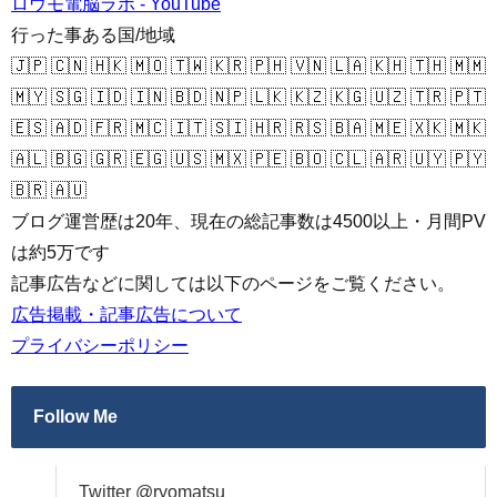
ロウモ電脳ラボ - YouTube
行った事ある国/地域
🇯🇵 🇨🇳 🇭🇰 🇲🇴 🇹🇼 🇰🇷 🇵🇭 🇻🇳 🇱🇦 🇰🇭 🇹🇭 🇲🇲
🇲🇾 🇸🇬 🇮🇩 🇮🇳 🇧🇩 🇳🇵 🇱🇰 🇰🇿 🇰🇬 🇺🇿 🇹🇷 🇵🇹
🇪🇸 🇦🇩 🇫🇷 🇲🇨 🇮🇹 🇸🇮 🇭🇷 🇷🇸 🇧🇦 🇲🇪 🇽🇰 🇲🇰
🇦🇱 🇧🇬 🇬🇷 🇪🇬 🇺🇸 🇲🇽 🇵🇪 🇧🇴 🇨🇱 🇦🇷 🇺🇾 🇵🇾
🇧🇷 🇦🇺
ブログ運営歴は20年、現在の総記事数は4500以上・月間PV
は約5万です
記事広告などに関しては以下のページをご覧ください。
広告掲載・記事広告について
プライバシーポリシー
Follow Me
Twitter @ryomatsu