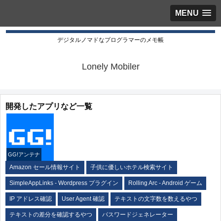
MENU
デジタルノマドなプログラマーのメモ帳
Lonely Mobiler
開発したアプリなど一覧
GG!アンテナ
Amazon セール情報サイト
子供に優しいホテル検索サイト
SimpleAppLinks - Wordpress プラグイン
Rolling Arc - Android ゲーム
IP アドレス確認
User Agent 確認
テキストの文字数を数えるやつ
テキストの差分を確認するやつ
パスワードジェネレーター