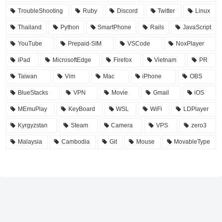
TroubleShooting
Ruby
Discord
Twitter
Linux
Thailand
Python
SmartPhone
Rails
JavaScript
YouTube
Prepaid-SIM
VSCode
NoxPlayer
iPad
MicrosoftEdge
Firefox
Vietnam
PR
Taiwan
Vim
Mac
iPhone
OBS
BlueStacks
VPN
Movie
Gmail
iOS
MEmuPlay
KeyBoard
WSL
WiFi
LDPlayer
Kyrgyzstan
Steam
Camera
VPS
zero3
Malaysia
Cambodia
Git
Mouse
MovableType