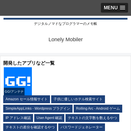
MENU
デジタルノマドなプログラマーのメモ帳
Lonely Mobiler
開発したアプリなど一覧
GG!アンテナ
Amazon セール情報サイト
子供に優しいホテル検索サイト
SimpleAppLinks - Wordpress プラグイン
Rolling Arc - Android ゲーム
IP アドレス確認
User Agent 確認
テキストの文字数を数えるやつ
テキストの差分を確認するやつ
パスワードジェネレーター