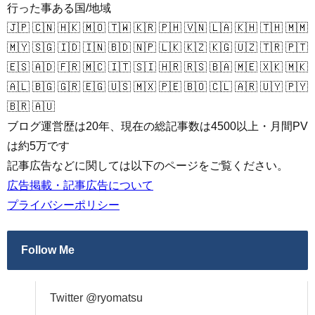
行った事ある国/地域
🇯🇵 🇨🇳 🇭🇰 🇲🇴 🇹🇼 🇰🇷 🇵🇭 🇻🇳 🇱🇦 🇰🇭 🇹🇭 🇲🇲
🇲🇾 🇸🇬 🇮🇩 🇮🇳 🇧🇩 🇳🇵 🇱🇰 🇰🇿 🇰🇬 🇺🇿 🇹🇷 🇵🇹
🇪🇸 🇦🇩 🇫🇷 🇲🇨 🇮🇹 🇸🇮 🇭🇷 🇷🇸 🇧🇦 🇲🇪 🇽🇰 🇲🇰
🇦🇱 🇧🇬 🇬🇷 🇪🇬 🇺🇸 🇲🇽 🇵🇪 🇧🇴 🇨🇱 🇦🇷 🇺🇾 🇵🇾
🇧🇷 🇦🇺
ブログ運営歴は20年、現在の総記事数は4500以上・月間PV
は約5万です
記事広告などに関しては以下のページをご覧ください。
広告掲載・記事広告について
プライバシーポリシー
Follow Me
Twitter @ryomatsu