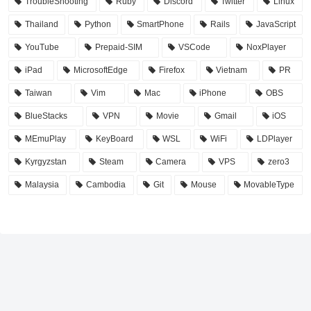
TroubleShooting
Ruby
Discord
Twitter
Linux
Thailand
Python
SmartPhone
Rails
JavaScript
YouTube
Prepaid-SIM
VSCode
NoxPlayer
iPad
MicrosoftEdge
Firefox
Vietnam
PR
Taiwan
Vim
Mac
iPhone
OBS
BlueStacks
VPN
Movie
Gmail
iOS
MEmuPlay
KeyBoard
WSL
WiFi
LDPlayer
Kyrgyzstan
Steam
Camera
VPS
zero3
Malaysia
Cambodia
Git
Mouse
MovableType