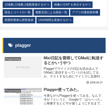
16進数,10進数,2進数変換するやつ
画像の EXIF を表示するやつ
国名とコードの一覧
複数言語による国名一覧
アプリ内通貨換算機
西暦和暦泰仏歴変換表
UNIX時間を変換するやつ
plagger
Mixi日記を習得してGMailに転送す
Programming
るとかいうやつ
Plaggerでマイミクの日記を読み込んで
GMailに送信するっていうのを試してる
が、テストするためにマイミクに足跡付け
まくってるかもしれない。多分キャッシュ
2008.06.07
読み込んでるので頻繁にはこないと思うけ
ど、連続で足跡ついてても気にしないでく
Plagger使ってみた。
Programming
ださい...
今更ながらPlaggerを使ってみる。なんで
今か？というと、Googleで「はらへった」
と検索するとピザが届くようにするまで
ってのを先日たまたま見て感動したから