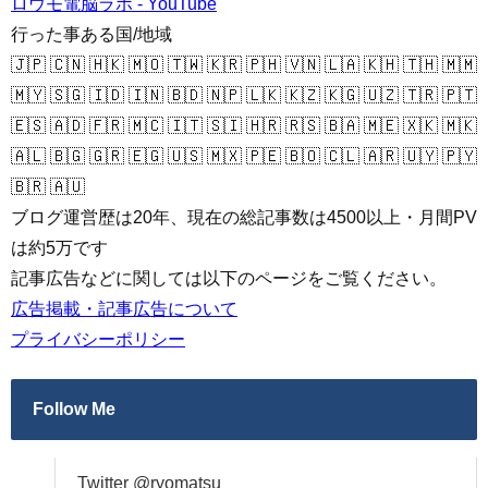
ロウモ電脳ラボ - YouTube
行った事ある国/地域
🇯🇵 🇨🇳 🇭🇰 🇲🇴 🇹🇼 🇰🇷 🇵🇭 🇻🇳 🇱🇦 🇰🇭 🇹🇭 🇲🇲
🇲🇾 🇸🇬 🇮🇩 🇮🇳 🇧🇩 🇳🇵 🇱🇰 🇰🇿 🇰🇬 🇺🇿 🇹🇷 🇵🇹
🇪🇸 🇦🇩 🇫🇷 🇲🇨 🇮🇹 🇸🇮 🇭🇷 🇷🇸 🇧🇦 🇲🇪 🇽🇰 🇲🇰
🇦🇱 🇧🇬 🇬🇷 🇪🇬 🇺🇸 🇲🇽 🇵🇪 🇧🇴 🇨🇱 🇦🇷 🇺🇾 🇵🇾
🇧🇷 🇦🇺
ブログ運営歴は20年、現在の総記事数は4500以上・月間PV
は約5万です
記事広告などに関しては以下のページをご覧ください。
広告掲載・記事広告について
プライバシーポリシー
Follow Me
Twitter @ryomatsu