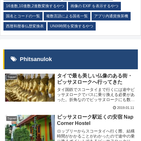
16進数,10進数,2進数変換するやつ
画像の EXIF を表示するやつ
国名とコードの一覧
複数言語による国名一覧
アプリ内通貨換算機
西暦和暦泰仏歴変換表
UNIX時間を変換するやつ
Phitsanulok
タイで最も美しい仏像のある街・
Travel
ピッサヌロークへ行ってきた
タイ国鉄でスコータイまで行くには途中ピ
ッサヌロークでバスに乗り換える必要があ
った。折角なのでピッサヌロークにも数泊
滞在して周辺を見て回る事にした。ピッサ
2019.01.11
ヌロークとはタイ北部にある地方都市でス
コータイ王朝時代から主要都市として栄え
ピッサヌローク駅近くの安宿 Nap
Travel
ていたらしい...
Corner Hostel
ロッブリーからスコータイへ行く際、結構
時間がかかることがわかったので途中の乗