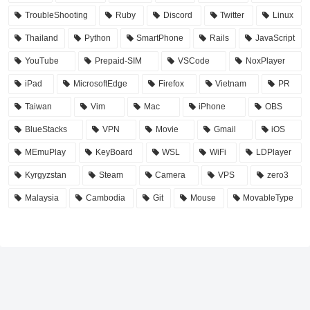
TroubleShooting
Ruby
Discord
Twitter
Linux
Thailand
Python
SmartPhone
Rails
JavaScript
YouTube
Prepaid-SIM
VSCode
NoxPlayer
iPad
MicrosoftEdge
Firefox
Vietnam
PR
Taiwan
Vim
Mac
iPhone
OBS
BlueStacks
VPN
Movie
Gmail
iOS
MEmuPlay
KeyBoard
WSL
WiFi
LDPlayer
Kyrgyzstan
Steam
Camera
VPS
zero3
Malaysia
Cambodia
Git
Mouse
MovableType