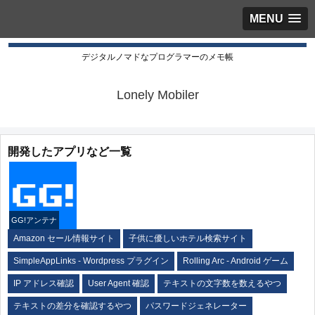
MENU
デジタルノマドなプログラマーのメモ帳
Lonely Mobiler
開発したアプリなど一覧
GG!アンテナ
Amazon セール情報サイト
子供に優しいホテル検索サイト
SimpleAppLinks - Wordpress プラグイン
Rolling Arc - Android ゲーム
IP アドレス確認
User Agent 確認
テキストの文字数を数えるやつ
テキストの差分を確認するやつ
パスワードジェネレーター