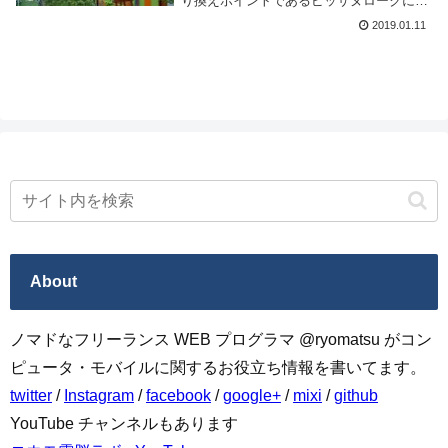
り換えポイントであるピッサヌロークに泊
まる事にした。その時数日滞在した Nap
2019.01.11
Corner Hostel Phitsanulok を紹介しよう。
場所は駅から北へ徒...
About
ノマドなフリーランス WEB プログラマ @ryomatsu がコン
ピュータ・モバイルに関するお役立ち情報を書いてます。
twitter
/
Instagram
/
facebook
/
google+
/
mixi
/
github
YouTube チャンネルもあります