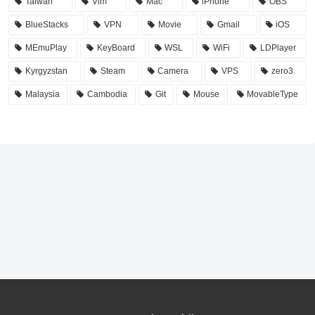
Taiwan
Vim
Mac
iPhone
OBS
BlueStacks
VPN
Movie
Gmail
iOS
MEmuPlay
KeyBoard
WSL
WiFi
LDPlayer
Kyrgyzstan
Steam
Camera
VPS
zero3
Malaysia
Cambodia
Git
Mouse
MovableType