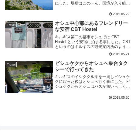
にした。場所はこのへん。国境が入り組ん
でいるあたりだ。オシュはウズベキスタン
に隣接した都市でウズベク人が多く本来で
2019.05.22
あればウズベキスタンとするべきだったの
だろうが、ソ...
オシュ中心部にあるフレンドリー
Travel
な安宿 CBT Hostel
キルギス第二の都市オシュでは CBT
Hostel という安宿に泊まる事にした。CBT
というのはキルギスの観光案内所のような
ものらしく、オシュではそれがホステルも
2019.05.21
運営しているようだ。場所はオシュのほぼ
中心部にある。すぐ近くにレストランや
ビシュケクからオシュへ乗合タク
Travel
カ...
シーで行ってきた
キルギスのイシククル湖を一周しビシュケ
クに戻った後はオシュへ行く事にした。ビ
シュケクからオシュはバスが無いらしく、
飛行機かタクシーの二択となるようだ。ビ
シュケクのオシュ行きタクシー乗り場オシ
2019.05.20
ュへ行くタクシーはオシュ・バザールの南
部にある交差...