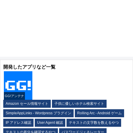
開発したアプリなど一覧
GG!アンテナ
Amazon セール情報サイト
子供に優しいホテル検索サイト
SimpleAppLinks - Wordpress プラグイン
Rolling Arc - Android ゲーム
IP アドレス確認
User Agent 確認
テキストの文字数を数えるやつ
テキストの差分を確認するやつ
パスワードジェネレーター