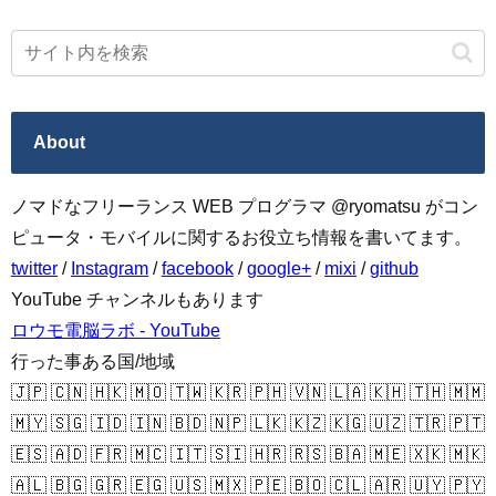
About
ノマドなフリーランス WEB プログラマ @ryomatsu がコン
ピュータ・モバイルに関するお役立ち情報を書いてます。
twitter
/
Instagram
/
facebook
/
google+
/
mixi
/
github
YouTube チャンネルもあります
ロウモ電脳ラボ - YouTube
行った事ある国/地域
🇯🇵 🇨🇳 🇭🇰 🇲🇴 🇹🇼 🇰🇷 🇵🇭 🇻🇳 🇱🇦 🇰🇭 🇹🇭 🇲🇲
🇲🇾 🇸🇬 🇮🇩 🇮🇳 🇧🇩 🇳🇵 🇱🇰 🇰🇿 🇰🇬 🇺🇿 🇹🇷 🇵🇹
🇪🇸 🇦🇩 🇫🇷 🇲🇨 🇮🇹 🇸🇮 🇭🇷 🇷🇸 🇧🇦 🇲🇪 🇽🇰 🇲🇰
🇦🇱 🇧🇬 🇬🇷 🇪🇬 🇺🇸 🇲🇽 🇵🇪 🇧🇴 🇨🇱 🇦🇷 🇺🇾 🇵🇾