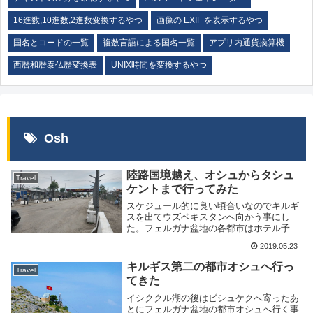
16進数,10進数,2進数変換するやつ
画像の EXIF を表示するやつ
国名とコードの一覧
複数言語による国名一覧
アプリ内通貨換算機
西暦和暦泰仏歴変換表
UNIX時間を変換するやつ
Osh
陸路国境越え、オシュからタシュ
Travel
ケントまで行ってみた
スケジュール的に良い頃合いなのでキルギ
スを出てウズベキスタンへ向かう事にし
た。フェルガナ盆地の各都市はホテル予約
サイトで安宿が殆ど見つから無かったので
2019.05.23
スキップして直接タシュケントへ向かう事
にした。オシュ市内から国境までの行き方
キルギス第二の都市オシュへ行っ
Travel
オシュ市内から...
てきた
イシククル湖の後はビシュケクへ寄ったあ
とにフェルガナ盆地の都市オシュへ行く事