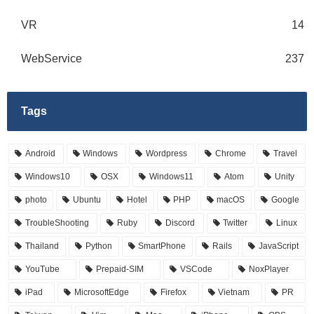
VR
14
WebService
237
Tags
Android
Windows
Wordpress
Chrome
Travel
Windows10
OSX
Windows11
Atom
Unity
photo
Ubuntu
Hotel
PHP
macOS
Google
TroubleShooting
Ruby
Discord
Twitter
Linux
Thailand
Python
SmartPhone
Rails
JavaScript
YouTube
Prepaid-SIM
VSCode
NoxPlayer
iPad
MicrosoftEdge
Firefox
Vietnam
PR