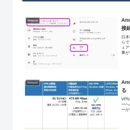
An
Network
接
日本
らで
ェア
事が
An
Network
る
VP
ーへ
ーが多