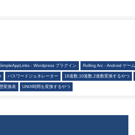
SimpleAppLinks - Wordpress プラグイン
Rolling Arc - Android ゲー
つ
パスワードジェネレーター
16進数,10進数,2進数変換するやつ
歴変換表
UNIX時間を変換するやつ