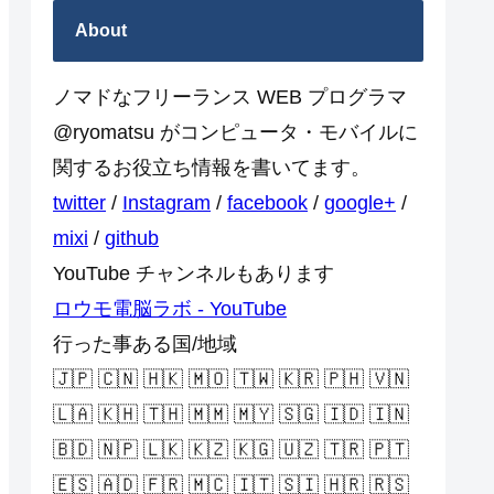
About
ノマドなフリーランス WEB プログラマ
@ryomatsu がコンピュータ・モバイルに
関するお役立ち情報を書いてます。
twitter
/
Instagram
/
facebook
/
google+
/
mixi
/
github
YouTube チャンネルもあります
ロウモ電脳ラボ - YouTube
行った事ある国/地域
🇯🇵 🇨🇳 🇭🇰 🇲🇴 🇹🇼 🇰🇷 🇵🇭 🇻🇳
🇱🇦 🇰🇭 🇹🇭 🇲🇲 🇲🇾 🇸🇬 🇮🇩 🇮🇳
🇧🇩 🇳🇵 🇱🇰 🇰🇿 🇰🇬 🇺🇿 🇹🇷 🇵🇹
🇪🇸 🇦🇩 🇫🇷 🇲🇨 🇮🇹 🇸🇮 🇭🇷 🇷🇸