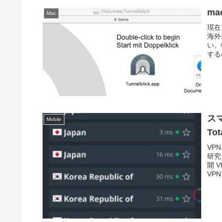
ma
Mac
現在
海外
い。
するに
スマ
Mobile
Tot
VP
研究
開 
VP