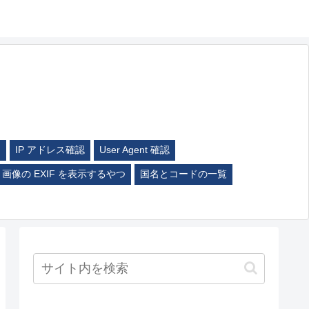
ム
IP アドレス確認
User Agent 確認
画像の EXIF を表示するやつ
国名とコードの一覧