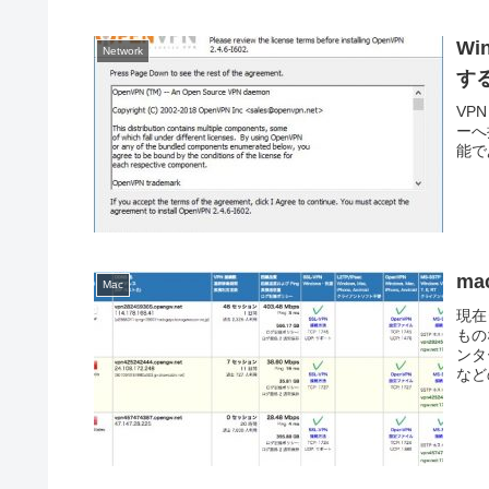
Wi
Network
す
VP
ーへ接
能であ
ma
Mac
現在
もの
ンタ
など