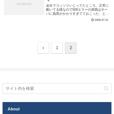
会社でコッソリいじってたところ、正常に
動いてる様なので500エラーの原因はサー
バに負荷がかかりすぎてておこった、と思
う。念のため時間まで再構築を行っていた
2006.07.01
が、エラーも出ずスムーズに進んだ。エン
トリの投稿も問題なし。というわけで俺は
悪くなかっ...
前
1
2
へ
About