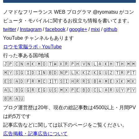
ノマドなフリーランス WEB プログラマ @ryomatsu がコン
ピュータ・モバイルに関するお役立ち情報を書いてます。
twitter
/
Instagram
/
facebook
/
google+
/
mixi
/
github
YouTube チャンネルもあります
ロウモ電脳ラボ - YouTube
行った事ある国/地域
🇯🇵 🇨🇳 🇭🇰 🇲🇴 🇹🇼 🇰🇷 🇵🇭 🇻🇳 🇱🇦 🇰🇭 🇹🇭 🇲🇲
🇲🇾 🇸🇬 🇮🇩 🇮🇳 🇧🇩 🇳🇵 🇱🇰 🇰🇿 🇰🇬 🇺🇿 🇹🇷 🇵🇹
🇪🇸 🇦🇩 🇫🇷 🇲🇨 🇮🇹 🇸🇮 🇭🇷 🇷🇸 🇧🇦 🇲🇪 🇽🇰 🇲🇰
🇦🇱 🇧🇬 🇬🇷 🇪🇬 🇺🇸 🇲🇽 🇵🇪 🇧🇴 🇨🇱 🇦🇷 🇺🇾 🇵🇾
🇧🇷 🇦🇺
ブログ運営歴は20年、現在の総記事数は4500以上・月間PV
は約5万です
記事広告などに関しては以下のページをご覧ください。
広告掲載・記事広告について