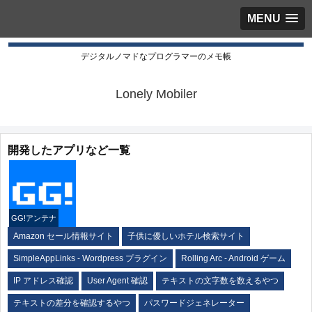
MENU
デジタルノマドなプログラマーのメモ帳
Lonely Mobiler
開発したアプリなど一覧
GG!アンテナ
Amazon セール情報サイト
子供に優しいホテル検索サイト
SimpleAppLinks - Wordpress プラグイン
Rolling Arc - Android ゲーム
IP アドレス確認
User Agent 確認
テキストの文字数を数えるやつ
テキストの差分を確認するやつ
パスワードジェネレーター