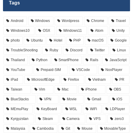
Tags
Android
Windows
Wordpress
Chrome
Travel
Windows10
OSX
Windows11
Atom
Unity
photo
Ubuntu
Hotel
PHP
macOS
Google
TroubleShooting
Ruby
Discord
Twitter
Linux
Thailand
Python
SmartPhone
Rails
JavaScript
YouTube
Prepaid-SIM
VSCode
NoxPlayer
iPad
MicrosoftEdge
Firefox
Vietnam
PR
Taiwan
Vim
Mac
iPhone
OBS
BlueStacks
VPN
Movie
Gmail
iOS
MEmuPlay
KeyBoard
WSL
WiFi
LDPlayer
Kyrgyzstan
Steam
Camera
VPS
zero3
Malaysia
Cambodia
Git
Mouse
MovableType