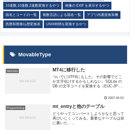
16進数,10進数,2進数変換するやつ
画像の EXIF を表示するやつ
国名とコードの一覧
複数言語による国名一覧
アプリ内通貨換算機
西暦和暦泰仏歴変換表
UNIX時間を変換するやつ
MovableType
MT4に移行した
WebSite
ついでにUTF8にもした。その影響でどこ
か文字化けするかもしれない。SQLite の
DB の文字コードを変換する（EUC-JP →
UTF-8） talk to oneself 2こちらを参考に
してShift_JISからUTF-8に変えた...
2007.09.03
mt_entryと他のテーブル
Programming
どうやってコンバートしようかなと思って
再びいじくってみる。重要なテーブルは前
に書いた、
mt_entrymt_categorymt_tagmt_objecttagm