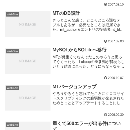
t_commentmt_tb_pingだと思ってた。しか
2007.02.10
しよく見るとmt_en...
MTのDB設計
WebSite
きっとこんな感じ。ところどころ謎なテー
ブルもあるが、必要なところは把握でき
た。mt_author //エントリの投稿者mt_blog
//blogの設定mt_category //カテゴリリスト
mt_comment //コメントmt_con...
2007.02.03
MySQLからSQLiteへ移行
WebSite
MTが糞重くてなんでだこのやろうと思っ
てぐぐったら、LolipopのSQL鯖が貧弱らし
いとう結論に至った。どうにもならなそう
なのでSQLiteに移行。
MT_Database_Converter.ja_JP詳しい説明
2006.10.07
はリンク先でよろしく。多分...
MTバージョンアップ
WebSite
やろうやろうと忘れてたころにクロスサイ
トスクリプティングの脆弱性が発表された
ためとっととアップデートすることにし
た。3.3のconfigファイルの単純さにびび
る。3.2のそのまま流用できるらしいけ
2006.09.30
ど、シンプルにしたいから書き直した。あ
とは全...
重くて500エラーが出る件につい
WebSite
て