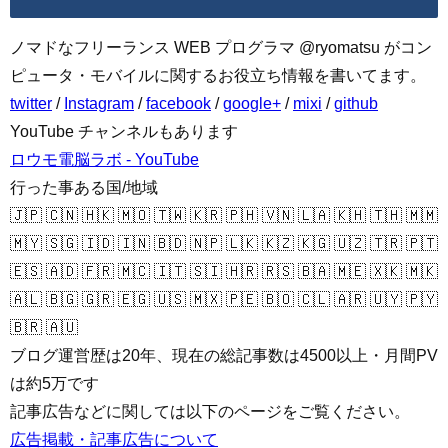
ノマドなフリーランス WEB プログラマ @ryomatsu がコン
ピュータ・モバイルに関するお役立ち情報を書いてます。
twitter
/
Instagram
/
facebook
/
google+
/
mixi
/
github
YouTube チャンネルもあります
ロウモ電脳ラボ - YouTube
行った事ある国/地域
🇯🇵 🇨🇳 🇭🇰 🇲🇴 🇹🇼 🇰🇷 🇵🇭 🇻🇳 🇱🇦 🇰🇭 🇹🇭 🇲🇲
🇲🇾 🇸🇬 🇮🇩 🇮🇳 🇧🇩 🇳🇵 🇱🇰 🇰🇿 🇰🇬 🇺🇿 🇹🇷 🇵🇹
🇪🇸 🇦🇩 🇫🇷 🇲🇨 🇮🇹 🇸🇮 🇭🇷 🇷🇸 🇧🇦 🇲🇪 🇽🇰 🇲🇰
🇦🇱 🇧🇬 🇬🇷 🇪🇬 🇺🇸 🇲🇽 🇵🇪 🇧🇴 🇨🇱 🇦🇷 🇺🇾 🇵🇾
🇧🇷 🇦🇺
ブログ運営歴は20年、現在の総記事数は4500以上・月間PV
は約5万です
記事広告などに関しては以下のページをご覧ください。
広告掲載・記事広告について