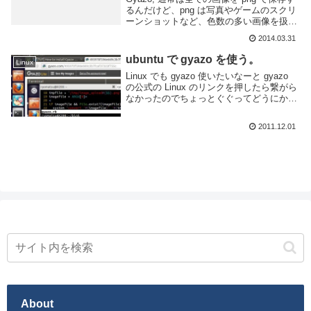
るんだけど、png は写真やゲームのスクリ
ーンショットなど、色数の多い画像を扱う
のにあまり向いていない。なのでそういっ
2014.03.31
た画像の場合には jpeg へ変換する様
upload.cgi を修正し...
ubuntu で gyazo を使う。
Linux
Linux でも gyazo 使いたいなーと gyazo
の公式の Linux のリンクを押したら繋がら
なかったのでちょっとぐぐってどうにかし
た。公式ツールじゃないのでいつ使えなく
なるかはわからないけど今使えるから良い
2011.12.01
でしょう。gyazoの...
About