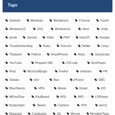
Tags
Android
Windows
Wordpress
Chrome
Travel
Windows10
OSX
Windows11
Atom
Unity
photo
Ubuntu
Hotel
PHP
macOS
Google
TroubleShooting
Ruby
Discord
Twitter
Linux
Thailand
Python
SmartPhone
Rails
JavaScript
YouTube
Prepaid-SIM
VSCode
NoxPlayer
iPad
MicrosoftEdge
Firefox
Vietnam
PR
Taiwan
Vim
Mac
iPhone
OBS
BlueStacks
VPN
Movie
Gmail
iOS
MEmuPlay
KeyBoard
WSL
WiFi
LDPlayer
Kyrgyzstan
Steam
Camera
VPS
zero3
Malaysia
Cambodia
Git
Mouse
MovableType