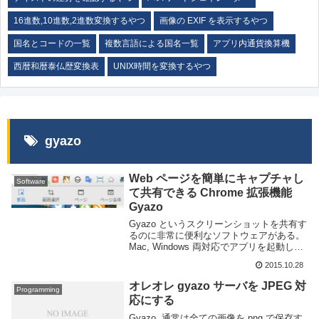
16進数,10進数,2進数変換するやつ
画像の EXIF を表示するやつ
国名とコードの一覧
複数言語による国名一覧
アプリ内通貨換算機
西暦和暦泰仏歴変換表
UNIX時間を変換するやつ
gyazo
Web ページを簡単にキャプチャし
Software
て共有できる Chrome 拡張機能
Gyazo
Gyazo というスクリーンショットを共有す
るのに非常に便利なソフトウェアがある。
Mac, Windows 両対応でアプリを起動して
スクリーンショットを撮りたい場所を範囲
2015.10.28
指定するだけのお手軽共有ソフトだ。デス
クトップ版でも十分に便利ではある...
オレオレ gyazo サーバを JPEG 対
Programming
応にする
Gyazo, 通常は全ての画像を png で保存す