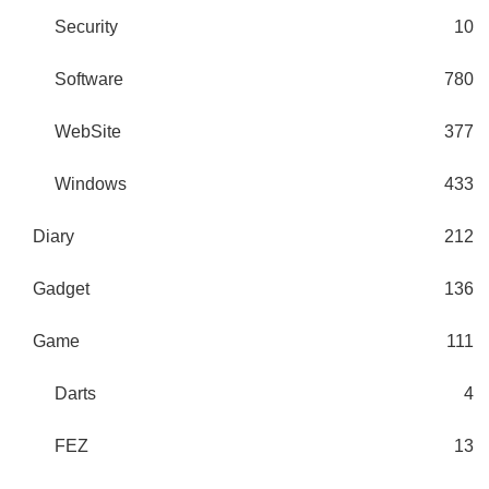
Security
10
Software
780
WebSite
377
Windows
433
Diary
212
Gadget
136
Game
111
Darts
4
FEZ
13