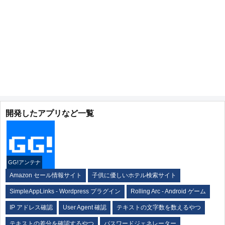
開発したアプリなど一覧
GG!アンテナ
Amazon セール情報サイト
子供に優しいホテル検索サイト
SimpleAppLinks - Wordpress プラグイン
Rolling Arc - Android ゲーム
IP アドレス確認
User Agent 確認
テキストの文字数を数えるやつ
テキストの差分を確認するやつ
パスワードジェネレーター