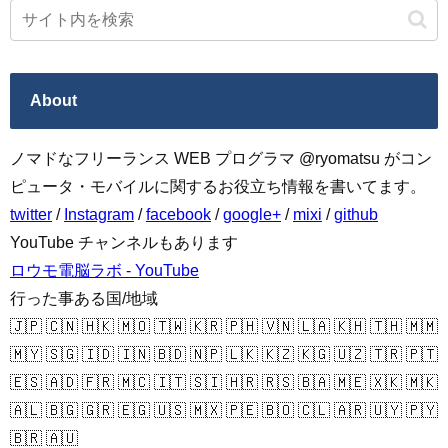
About
ノマドなフリーランス WEB プログラマ @ryomatsu がコン
ピュータ・モバイルに関するお役立ち情報を書いてます。
twitter
/
Instagram
/
facebook
/
google+
/
mixi
/
github
YouTube チャンネルもあります
ロウモ電脳ラボ - YouTube
行った事ある国/地域
🇯🇵 🇨🇳 🇭🇰 🇲🇴 🇹🇼 🇰🇷 🇵🇭 🇻🇳 🇱🇦 🇰🇭 🇹🇭 🇲🇲
🇲🇾 🇸🇬 🇮🇩 🇮🇳 🇧🇩 🇳🇵 🇱🇰 🇰🇿 🇰🇬 🇺🇿 🇹🇷 🇵🇹
🇪🇸 🇦🇩 🇫🇷 🇲🇨 🇮🇹 🇸🇮 🇭🇷 🇷🇸 🇧🇦 🇲🇪 🇽🇰 🇲🇰
🇦🇱 🇧🇬 🇬🇷 🇪🇬 🇺🇸 🇲🇽 🇵🇪 🇧🇴 🇨🇱 🇦🇷 🇺🇾 🇵🇾
🇧🇷 🇦🇺