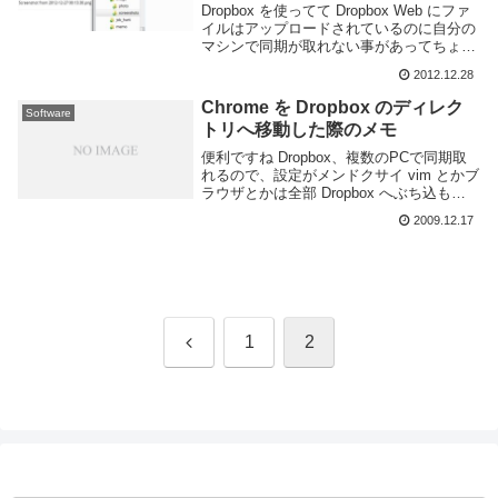
Dropbox を使ってて Dropbox Web にファ
イルはアップロードされているのに自分の
マシンで同期が取れない事があってちょっ
と悩んでいたらどうやら Windows ではフ
2012.12.28
ァイル名に扱えない文字を含んだファイル
だったのでメモ。Win...
Chrome を Dropbox のディレク
Software
トリへ移動した際のメモ
便利ですね Dropbox、複数のPCで同期取
れるので、設定がメンドクサイ vim とかブ
ラウザとかは全部 Dropbox へぶち込もう
かと思っています。2GBなんてあっという
2009.12.17
間に埋まりそうで怖いです。さて、先日設
定した Chrome を ...
前
1
2
へ