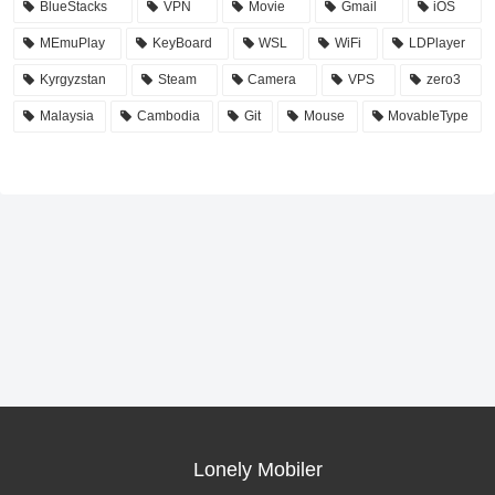
BlueStacks
VPN
Movie
Gmail
iOS
MEmuPlay
KeyBoard
WSL
WiFi
LDPlayer
Kyrgyzstan
Steam
Camera
VPS
zero3
Malaysia
Cambodia
Git
Mouse
MovableType
Lonely Mobiler