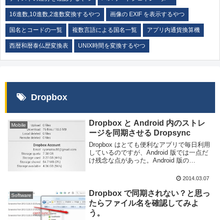
16進数,10進数,2進数変換するやつ
画像の EXIF を表示するやつ
国名とコードの一覧
複数言語による国名一覧
アプリ内通貨換算機
西暦和暦泰仏歴変換表
UNIX時間を変換するやつ
Dropbox
Dropbox と Android 内のストレ
Mobile
ージを同期させる Dropsync
Dropbox はとても便利なアプリで毎日利用
しているのですが、Android 版では一点だ
け残念な点があった。Android 版の
Dropbox アプリケーションはファイルのア
ップデートと参照はできるが Windows 版
2014.03.07
などのようにロ...
Dropbox で同期されない？と思っ
Software
たらファイル名を確認してみよ
う。