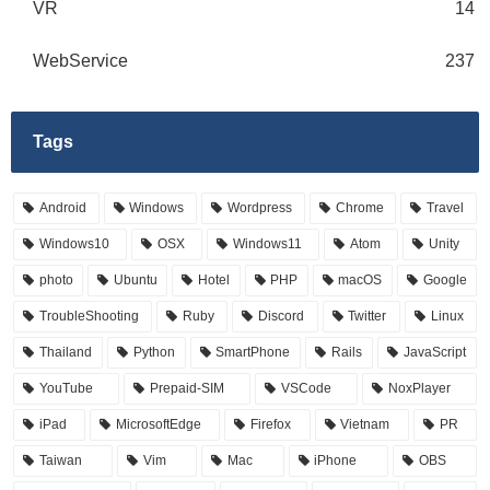
VR
14
WebService
237
Tags
Android
Windows
Wordpress
Chrome
Travel
Windows10
OSX
Windows11
Atom
Unity
photo
Ubuntu
Hotel
PHP
macOS
Google
TroubleShooting
Ruby
Discord
Twitter
Linux
Thailand
Python
SmartPhone
Rails
JavaScript
YouTube
Prepaid-SIM
VSCode
NoxPlayer
iPad
MicrosoftEdge
Firefox
Vietnam
PR
Taiwan
Vim
Mac
iPhone
OBS