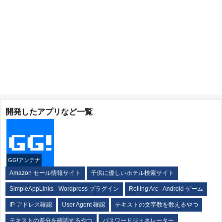
開発したアプリなど一覧
GG!アンテナ
Amazon セール情報サイト
子供に優しいホテル検索サイト
SimpleAppLinks - Wordpress プラグイン
Rolling Arc - Android ゲーム
IP アドレス確認
User Agent 確認
テキストの文字数を数えるやつ
テキストの差分を確認するやつ
パスワードジェネレーター