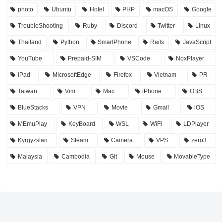
photo
Ubuntu
Hotel
PHP
macOS
Google
TroubleShooting
Ruby
Discord
Twitter
Linux
Thailand
Python
SmartPhone
Rails
JavaScript
YouTube
Prepaid-SIM
VSCode
NoxPlayer
iPad
MicrosoftEdge
Firefox
Vietnam
PR
Taiwan
Vim
Mac
iPhone
OBS
BlueStacks
VPN
Movie
Gmail
iOS
MEmuPlay
KeyBoard
WSL
WiFi
LDPlayer
Kyrgyzstan
Steam
Camera
VPS
zero3
Malaysia
Cambodia
Git
Mouse
MovableType