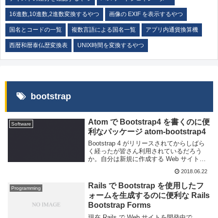
16進数,10進数,2進数変換するやつ
画像の EXIF を表示するやつ
国名とコードの一覧
複数言語による国名一覧
アプリ内通貨換算機
西暦和暦泰仏歴変換表
UNIX時間を変換するやつ
bootstrap
Atom で Bootstrap4 を書くのに便
Software
利なパッケージ atom-bootstrap4
Bootstrap 4 がリリースされてからしばら
く経ったが皆さん利用されているだろう
か。自分は新規に作成する Web サイトは
Bootstrap 4 にしている他、過去に作成し
2018.06.22
たものも一部更新するなど利用する機会が
多い。しかし boot...
Rails で Bootstrap を使用したフ
Programming
ォームを生成するのに便利な Rails
Bootstrap Forms
現在 Rails で Web サイトを開発中で