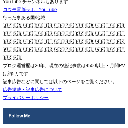
YouTube チャンネルもあります
ロウモ電脳ラボ - YouTube
行った事ある国/地域
🇯🇵 🇨🇳 🇭🇰 🇲🇴 🇹🇼 🇰🇷 🇵🇭 🇻🇳 🇱🇦 🇰🇭 🇹🇭 🇲🇲
🇲🇾 🇸🇬 🇮🇩 🇮🇳 🇧🇩 🇳🇵 🇱🇰 🇰🇿 🇰🇬 🇺🇿 🇹🇷 🇵🇹
🇪🇸 🇦🇩 🇫🇷 🇲🇨 🇮🇹 🇸🇮 🇭🇷 🇷🇸 🇧🇦 🇲🇪 🇽🇰 🇲🇰
🇦🇱 🇧🇬 🇬🇷 🇪🇬 🇺🇸 🇲🇽 🇵🇪 🇧🇴 🇨🇱 🇦🇷 🇺🇾 🇵🇾
🇧🇷 🇦🇺
ブログ運営歴は20年、現在の総記事数は4500以上・月間PV
は約5万です
記事広告などに関しては以下のページをご覧ください。
広告掲載・記事広告について
プライバシーポリシー
Follow Me