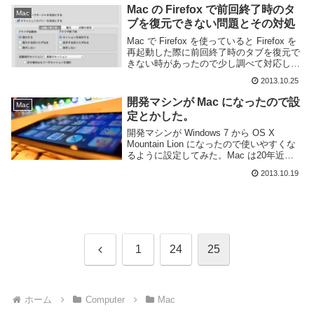
にかくこれを覚えるとテキスト編集が...
Mac の Firefox で前回終了時のタ
Mac
ブを復元できない問題とその対処
Mac で Firefox を使っていると Firefox を
再起動した際に前回終了時のタブを復元で
きない時があったので少し調べて対応し
た。使用中のバージョンはOS X
2013.10.25
10.8.5Firefox 24.0現象OS X 上で起動して
いるアプ...
開発マシンが Mac になったので設
Mac
定とかした。
開発マシンが Windows 7 から OS X
Mountain Lion になったので使いやすくな
るように設定してみた。Mac は20年近く
前、家に Macintosh LC(だと思う) があっ
2013.10.19
てゲームマシンとして使ってたぐらいでほ
ぼ初...
前
1
24
25
へ
ホーム
Computer
Mac