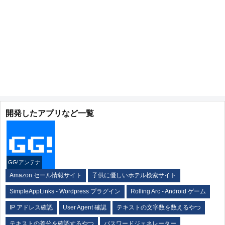
開発したアプリなど一覧
GG!アンテナ
Amazon セール情報サイト
子供に優しいホテル検索サイト
SimpleAppLinks - Wordpress プラグイン
Rolling Arc - Android ゲーム
IP アドレス確認
User Agent 確認
テキストの文字数を数えるやつ
テキストの差分を確認するやつ
パスワードジェネレーター