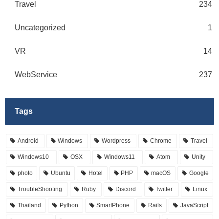
Travel
234
Uncategorized
1
VR
14
WebService
237
Tags
Android
Windows
Wordpress
Chrome
Travel
Windows10
OSX
Windows11
Atom
Unity
photo
Ubuntu
Hotel
PHP
macOS
Google
TroubleShooting
Ruby
Discord
Twitter
Linux
Thailand
Python
SmartPhone
Rails
JavaScript