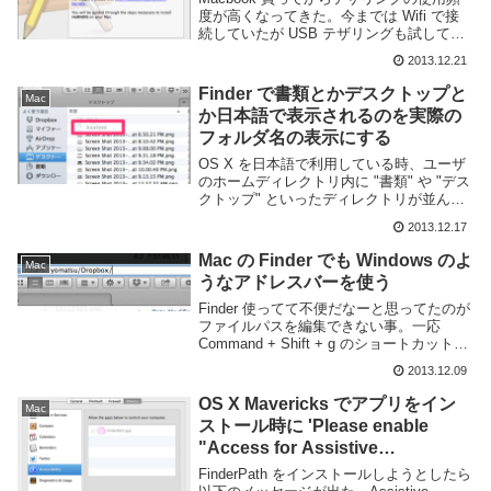
度が高くなってきた。今までは Wifi で接
続していたが USB テザリングも試してみ
ようと思ったらデフォルトでは繋げないよ
2013.12.21
うだ。。Mac で USB テザリングを行う為
の設定Mac で USB ...
Finder で書類とかデスクトップと
Mac
か日本語で表示されるのを実際の
フォルダ名の表示にする
OS X を日本語で利用している時、ユーザ
のホームディレクトリ内に "書類" や "デス
クトップ" といったディレクトリが並んで
いるが、実際のディレクトリ名は
2013.12.17
Documents や Desktop である。表示名と
実際の名前が違うというの...
Mac の Finder でも Windows のよ
Mac
うなアドレスバーを使う
Finder 使ってて不便だなーと思ってたのが
ファイルパスを編集できない事。一応
Command + Shift + g のショートカットキ
ーでパスを入力する画面にはなるが現在の
2013.12.09
パスが設定されているわけじゃないしいま
いち使いにくい。。。どう...
OS X Mavericks でアプリをイン
Mac
ストール時に 'Please enable
"Access for Assistive
Devices"...' と言われた時の対処方
FinderPath をインストールしようとしたら