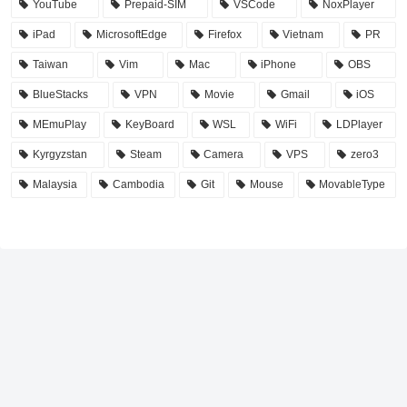
YouTube
Prepaid-SIM
VSCode
NoxPlayer
iPad
MicrosoftEdge
Firefox
Vietnam
PR
Taiwan
Vim
Mac
iPhone
OBS
BlueStacks
VPN
Movie
Gmail
iOS
MEmuPlay
KeyBoard
WSL
WiFi
LDPlayer
Kyrgyzstan
Steam
Camera
VPS
zero3
Malaysia
Cambodia
Git
Mouse
MovableType