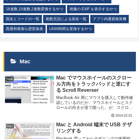
16進数,10進数,2進数変換するやつ
画像の EXIF を表示するやつ
国名とコードの一覧
複数言語による国名一覧
アプリ内通貨換算機
西暦和暦泰仏歴変換表
UNIX時間を変換するやつ
Mac
Mac でマウスホイールのスクロー
Mac
ル方向をトラックパッドと逆にす
る Scroll Reverser
MacBook Air 用にマウスを購入して動作確
認しているのだが、マウスホイールとスク
ロールの向きが逆で困った。が、スクロー
ル方向の設定を変更するとトラックパッド
2014.02.01
の方向も変わってしまう。どうやらトラッ
クパッドとマウスの設定が連動している
Mac と Android 端末で USB テザ
Mac
よ...
リングする
Macbook 買ってからテザリングの使用頻