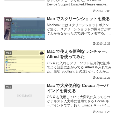
法
以下のメッセージが出た。Assistive
Device Support Disabled.Please enable
"Access for Assistive Devices" in t...
2013.12.08
Mac でスクリーンショットを撮る
Mac
Macbook にはスクリーンショットボタン
が無く、スクリーンショットの撮り方がす
ぐわからなかったので調べてメモする。ス
クリーンショットを撮るショートカットキ
ーOS X 上でスクリーンショットを撮るシ
2013.11.29
ョートカットキーには以下のものがありま
す...
Mac で使える便利なランチャー,
Mac
Alfred を使ってみた
OS X に入れるフリーソフト紹介的な記事
でよく話題にあがってる Alfred を入れてみ
た。最初 Spotlight との違いがよくわから
なくて放置してたんだけど、実際入れてみ
2013.11.27
たら言うだけあってわりと便利。Alfred と
はいわゆるランチ...
Mac で大変便利な Cocoa キーバ
Mac
インドを覚える
OS X を使用していて大変気に入ってるの
がテキスト入力時に使用できる Cocoa キ
ーバインドです。良く Emacs キーバイン
ドとか言われるアレです。正式名称なんて
2013.11.23
いうんだろう。名前はなんでもいいや、と