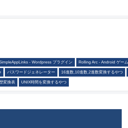
SimpleAppLinks - Wordpress プラグイン
Rolling Arc - Android ゲー
つ
パスワードジェネレーター
16進数,10進数,2進数変換するやつ
歴変換表
UNIX時間を変換するやつ