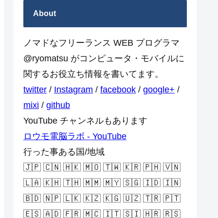
About
ノマドなフリーランス WEB プログラマ
@ryomatsu がコンピュータ・モバイルに
関するお役立ち情報を書いてます。
twitter
/
Instagram
/
facebook
/
google+
/
mixi
/
github
YouTube チャンネルもあります
ロウモ電脳ラボ - YouTube
行った事ある国/地域
🇯🇵 🇨🇳 🇭🇰 🇲🇴 🇹🇼 🇰🇷 🇵🇭 🇻🇳
🇱🇦 🇰🇭 🇹🇭 🇲🇲 🇲🇾 🇸🇬 🇮🇩 🇮🇳
🇧🇩 🇳🇵 🇱🇰 🇰🇿 🇰🇬 🇺🇿 🇹🇷 🇵🇹
🇪🇸 🇦🇩 🇫🇷 🇲🇨 🇮🇹 🇸🇮 🇭🇷 🇷🇸