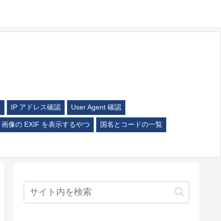
ム
IP アドレス確認
User Agent 確認
画像の EXIF を表示するやつ
国名とコードの一覧