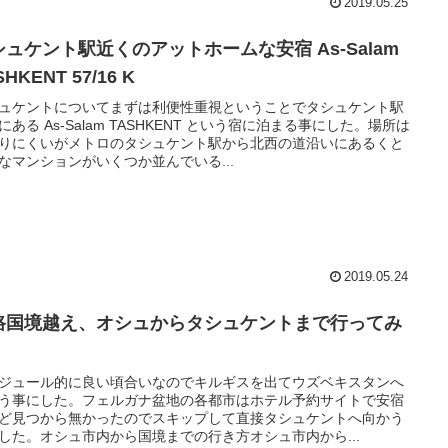
2019.05.25
シュケント駅近くのアットホームな安宿 As-Salam
SHKENT 57/16 K
ュケントについてまずは利便性重視ということでタシュケント駅
にある As-Salam TASHKENT という宿に泊まる事にした。場所は
りにくいがメトロのタシュケント駅から北西の道沿いにあるくと
なマンションがいくつか並んでいる...
2019.05.24
路国境越え、オシュからタシュケントまで行ってみ
ジュール的に良い頃合いなのでキルギスを出てウズベキスタンへ
う事にした。フェルガナ盆地の各都市はホテル予約サイトで安宿
ど見つから無かったのでスキップして直接タシュケントへ向かう
した。オシュ市内から国境までの行き方オシュ市内から...