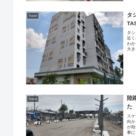
タ
Travel
TA
タシ
近く
わか
大き
陸
Travel
た
スケ
向か
が殆
事に