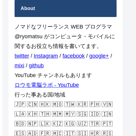
About
ノマドなフリーランス WEB プログラマ
@ryomatsu がコンピュータ・モバイルに
関するお役立ち情報を書いてます。
twitter
/
Instagram
/
facebook
/
google+
/
mixi
/
github
YouTube チャンネルもあります
ロウモ電脳ラボ - YouTube
行った事ある国/地域
🇯🇵 🇨🇳 🇭🇰 🇲🇴 🇹🇼 🇰🇷 🇵🇭 🇻🇳
🇱🇦 🇰🇭 🇹🇭 🇲🇲 🇲🇾 🇸🇬 🇮🇩 🇮🇳
🇧🇩 🇳🇵 🇱🇰 🇰🇿 🇰🇬 🇺🇿 🇹🇷 🇵🇹
🇪🇸 🇦🇩 🇫🇷 🇲🇨 🇮🇹 🇸🇮 🇭🇷 🇷🇸