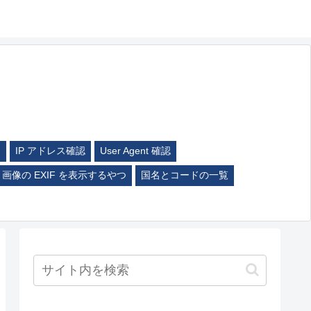
ム
IP アドレス確認
User Agent 確認
画像の EXIF を表示するやつ
国名とコードの一覧