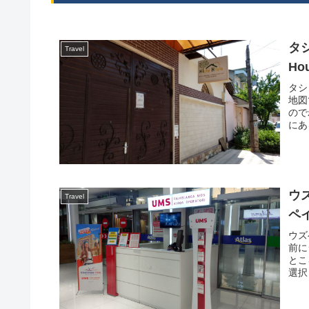
タ
Travel
Ho
タシ
地図
ので
にあ
ウ
Travel
ペイ
ウズ
前に
とこ
選択