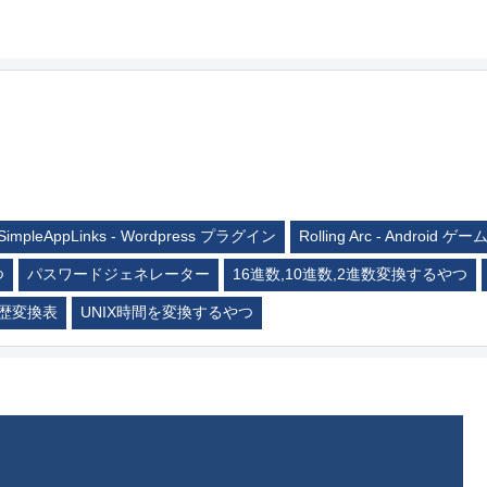
SimpleAppLinks - Wordpress プラグイン
Rolling Arc - Android ゲー
つ
パスワードジェネレーター
16進数,10進数,2進数変換するやつ
歴変換表
UNIX時間を変換するやつ