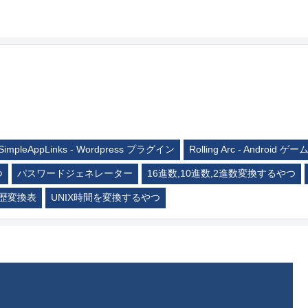
SimpleAppLinks - Wordpress プラグイン
Rolling Arc - Android ゲー
つ
パスワードジェネレーター
16進数,10進数,2進数変換するやつ
歴変換表
UNIX時間を変換するやつ