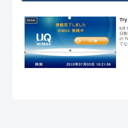
Tr
Mobile
6月
日割
の 
てな