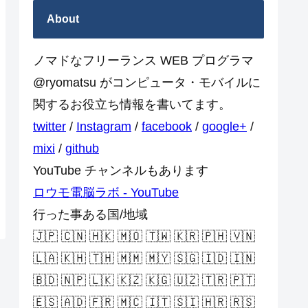
About
ノマドなフリーランス WEB プログラマ
@ryomatsu がコンピュータ・モバイルに
関するお役立ち情報を書いてます。
twitter
/
Instagram
/
facebook
/
google+
/
mixi
/
github
YouTube チャンネルもあります
ロウモ電脳ラボ - YouTube
行った事ある国/地域
🇯🇵 🇨🇳 🇭🇰 🇲🇴 🇹🇼 🇰🇷 🇵🇭 🇻🇳
🇱🇦 🇰🇭 🇹🇭 🇲🇲 🇲🇾 🇸🇬 🇮🇩 🇮🇳
🇧🇩 🇳🇵 🇱🇰 🇰🇿 🇰🇬 🇺🇿 🇹🇷 🇵🇹
🇪🇸 🇦🇩 🇫🇷 🇲🇨 🇮🇹 🇸🇮 🇭🇷 🇷🇸