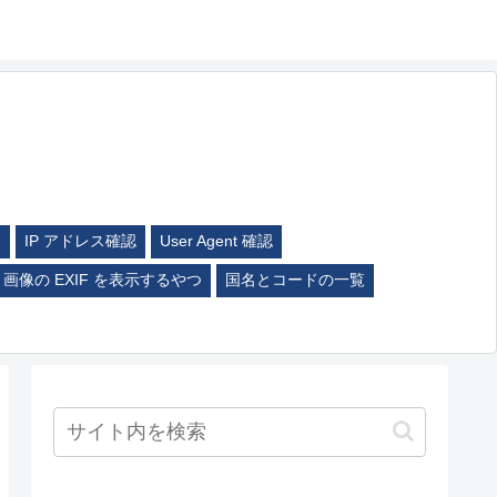
ム
IP アドレス確認
User Agent 確認
画像の EXIF を表示するやつ
国名とコードの一覧