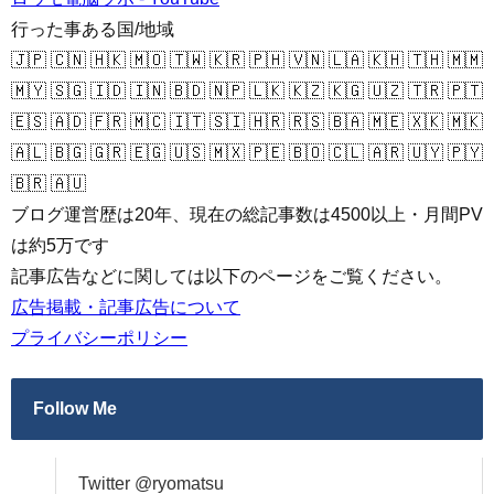
行った事ある国/地域
🇯🇵 🇨🇳 🇭🇰 🇲🇴 🇹🇼 🇰🇷 🇵🇭 🇻🇳 🇱🇦 🇰🇭 🇹🇭 🇲🇲
🇲🇾 🇸🇬 🇮🇩 🇮🇳 🇧🇩 🇳🇵 🇱🇰 🇰🇿 🇰🇬 🇺🇿 🇹🇷 🇵🇹
🇪🇸 🇦🇩 🇫🇷 🇲🇨 🇮🇹 🇸🇮 🇭🇷 🇷🇸 🇧🇦 🇲🇪 🇽🇰 🇲🇰
🇦🇱 🇧🇬 🇬🇷 🇪🇬 🇺🇸 🇲🇽 🇵🇪 🇧🇴 🇨🇱 🇦🇷 🇺🇾 🇵🇾
🇧🇷 🇦🇺
ブログ運営歴は20年、現在の総記事数は4500以上・月間PV
は約5万です
記事広告などに関しては以下のページをご覧ください。
広告掲載・記事広告について
プライバシーポリシー
Follow Me
Twitter @ryomatsu