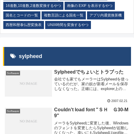
16進数,10進数,2進数変換するやつ
画像の EXIF を表示するやつ
国名とコードの一覧
複数言語による国名一覧
アプリ内通貨換算機
西暦和暦泰仏歴変換表
UNIX時間を変換するやつ
sylpheed
Sylpheedでちょいとトラブった
Software
会社でも家でもメーラーはSylpheedを使っ
ているのだが、家の奴が新着メールを保存
しなくなった。正確には、explorer上のフ
ォルダには存在するがSylpheed自体が読み
込んでくれない。という感じ。説明しにく
2007.02.21
いが、起動するたびに、「フ...
Couldn't load font "ＳＨ Ｇ30-M
Software
9"
メーラをSylpheedに変更した後、Windows
のフォントを変更したらSylpheedが起動し
なくなった。幸いにもSylpheedはprofileデ