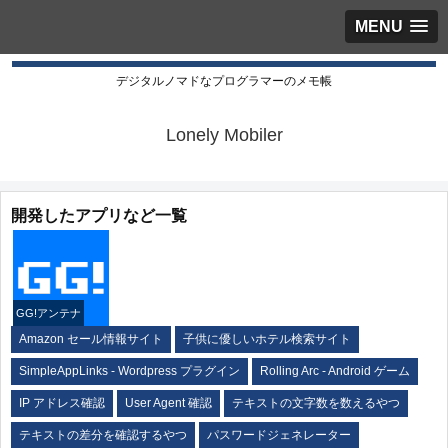
MENU
デジタルノマドなプログラマーのメモ帳
Lonely Mobiler
開発したアプリなど一覧
GG!アンテナ
Amazon セール情報サイト
子供に優しいホテル検索サイト
SimpleAppLinks - Wordpress プラグイン
Rolling Arc - Android ゲーム
IP アドレス確認
User Agent 確認
テキストの文字数を数えるやつ
テキストの差分を確認するやつ
パスワードジェネレーター