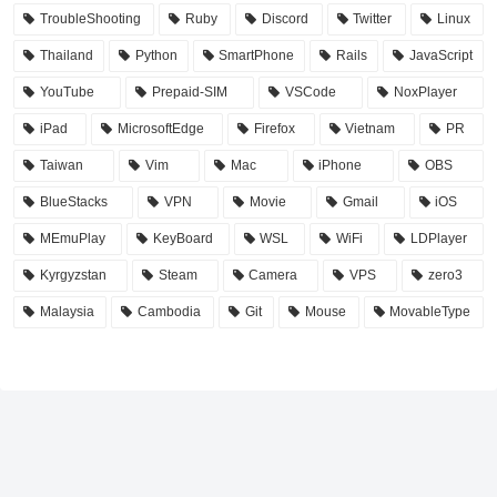
TroubleShooting
Ruby
Discord
Twitter
Linux
Thailand
Python
SmartPhone
Rails
JavaScript
YouTube
Prepaid-SIM
VSCode
NoxPlayer
iPad
MicrosoftEdge
Firefox
Vietnam
PR
Taiwan
Vim
Mac
iPhone
OBS
BlueStacks
VPN
Movie
Gmail
iOS
MEmuPlay
KeyBoard
WSL
WiFi
LDPlayer
Kyrgyzstan
Steam
Camera
VPS
zero3
Malaysia
Cambodia
Git
Mouse
MovableType