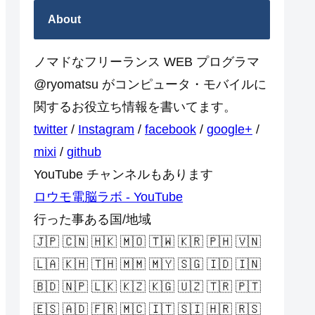
About
ノマドなフリーランス WEB プログラマ
@ryomatsu がコンピュータ・モバイルに
関するお役立ち情報を書いてます。
twitter
/
Instagram
/
facebook
/
google+
/
mixi
/
github
YouTube チャンネルもあります
ロウモ電脳ラボ - YouTube
行った事ある国/地域
🇯🇵 🇨🇳 🇭🇰 🇲🇴 🇹🇼 🇰🇷 🇵🇭 🇻🇳
🇱🇦 🇰🇭 🇹🇭 🇲🇲 🇲🇾 🇸🇬 🇮🇩 🇮🇳
🇧🇩 🇳🇵 🇱🇰 🇰🇿 🇰🇬 🇺🇿 🇹🇷 🇵🇹
🇪🇸 🇦🇩 🇫🇷 🇲🇨 🇮🇹 🇸🇮 🇭🇷 🇷🇸