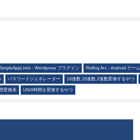
SimpleAppLinks - Wordpress プラグイン
Rolling Arc - Android ゲー
つ
パスワードジェネレーター
16進数,10進数,2進数変換するやつ
歴変換表
UNIX時間を変換するやつ