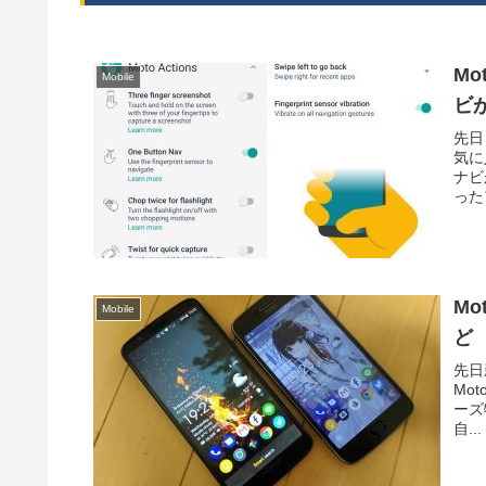
M
Mobile
ビ
先日 
気に
ナビ
った
Mo
Mobile
ど
先日
Mo
ーズ
自...