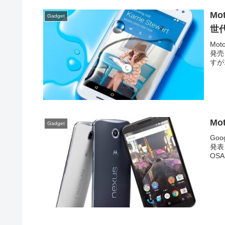
Mo
Gadget
世
Mot
発売
すが
Mo
Gadget
Go
発表
OSAn