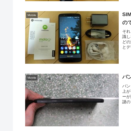
SI
Mobile
の
それ
識し
どの
とデ
バン
Mobile
バン
上が
ーが
謎の