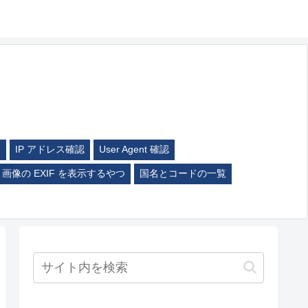
ム
IP アドレス確認
User Agent 確認
画像の EXIF を表示するやつ
国名とコードの一覧