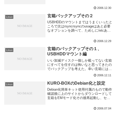
るとこまで確認した。ここでcronの設定し
てないことに気づいたのでやっておく。
2006.12.30
crontabに書き込むだけだから...
玄箱バックアップその２
Linux
USBHDDのマウントまではうまくいったと
ころで次はrsyncrsyncのusageはあと必要
なオプションを調べて、ためしに/etcあた
りの容量少ないディレクトリでテストlsで
バックアップ取れてることを確認した。後
2006.12.29
はスクリプト組んでcron...
玄箱のバックアップその１、
Linux
USBHDDマウント編
いい加減ディスク一個しか載ってない玄箱
にすべてを任すのは怖いなと思ってきたの
でバックアップを考えた。幸い玄箱には
USBポートが一個付いてるのでこいつを使
2006.12.11
うことにする。HDDを買う前に手持ちの
HDDとUSB変換機を使って軽くテスト。ち
KURO-BOXのDebian化と設定
Linux
ょうど同...
Debian化簡単キット使用付属のもので動作
確認後に上のサイトからダウンロードして
玄箱をEMモード化その後再起動し、セッ
トアップツールを実行してほっとくと完
了。でログインでルートになる。まず時計
2006.07.04
あわせ。ずれ過ぎ・・・これでおｋだと思
ったら。...