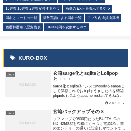
16進数,10進数,2進数変換するやつ
画像の EXIF を表示するやつ
国名とコードの一覧
複数言語による国名一覧
アプリ内通貨換算機
西暦和暦泰仏歴変換表
UNIX時間を変換するやつ
KURO-BOX
玄箱sarge化とsqliteとLolipop
Linux
と・・・
sarge化とsqlite3インスコwoodyをsargeに
して保存これでおｋphpうｐしたのを確認
phpinfoも見ようapache restartできねなん
かあった 落とす。これでおｋsqlite入れ
2007.02.17
る前にpearをインストールcppが...
玄箱バックアップその３
Linux
ソフマップで9800円だったBUFFALOの
HD-H250U2を玄箱にくっつけ電源ON。前
のエントリーの通りに設定しマウントでき