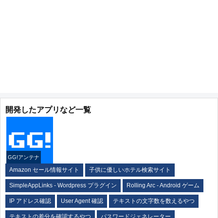
開発したアプリなど一覧
GG!アンテナ
Amazon セール情報サイト
子供に優しいホテル検索サイト
SimpleAppLinks - Wordpress プラグイン
Rolling Arc - Android ゲーム
IP アドレス確認
User Agent 確認
テキストの文字数を数えるやつ
テキストの差分を確認するやつ
パスワードジェネレーター