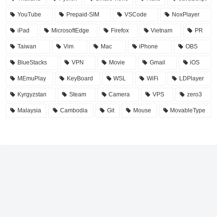
YouTube
Prepaid-SIM
VSCode
NoxPlayer
iPad
MicrosoftEdge
Firefox
Vietnam
PR
Taiwan
Vim
Mac
iPhone
OBS
BlueStacks
VPN
Movie
Gmail
iOS
MEmuPlay
KeyBoard
WSL
WiFi
LDPlayer
Kyrgyzstan
Steam
Camera
VPS
zero3
Malaysia
Cambodia
Git
Mouse
MovableType