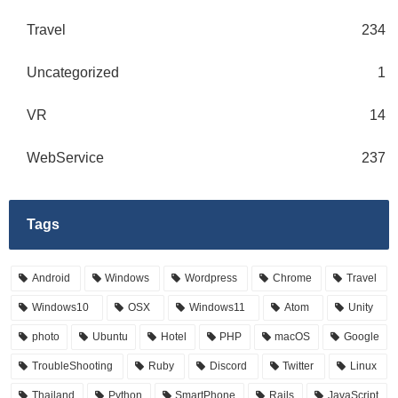
Travel
234
Uncategorized
1
VR
14
WebService
237
Tags
Android
Windows
Wordpress
Chrome
Travel
Windows10
OSX
Windows11
Atom
Unity
photo
Ubuntu
Hotel
PHP
macOS
Google
TroubleShooting
Ruby
Discord
Twitter
Linux
Thailand
Python
SmartPhone
Rails
JavaScript