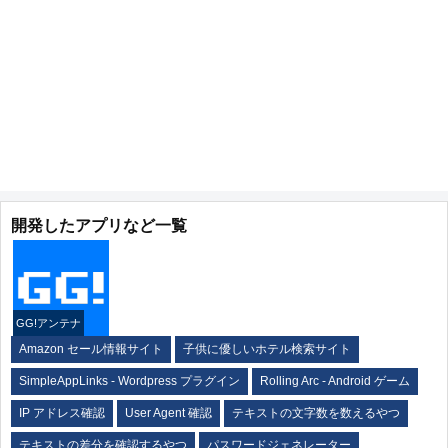
開発したアプリなど一覧
GG!アンテナ
Amazon セール情報サイト
子供に優しいホテル検索サイト
SimpleAppLinks - Wordpress プラグイン
Rolling Arc - Android ゲーム
IP アドレス確認
User Agent 確認
テキストの文字数を数えるやつ
テキストの差分を確認するやつ
パスワードジェネレーター