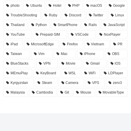
photo
Ubuntu
Hotel
PHP
macOS
Google
TroubleShooting
Ruby
Discord
Twitter
Linux
Thailand
Python
SmartPhone
Rails
JavaScript
YouTube
Prepaid-SIM
VSCode
NoxPlayer
iPad
MicrosoftEdge
Firefox
Vietnam
PR
Taiwan
Vim
Mac
iPhone
OBS
BlueStacks
VPN
Movie
Gmail
iOS
MEmuPlay
KeyBoard
WSL
WiFi
LDPlayer
Kyrgyzstan
Steam
Camera
VPS
zero3
Malaysia
Cambodia
Git
Mouse
MovableType