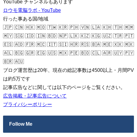
YouTube チャンネルもあります
ロウモ電脳ラボ - YouTube
行った事ある国/地域
🇯🇵 🇨🇳 🇭🇰 🇲🇴 🇹🇼 🇰🇷 🇵🇭 🇻🇳 🇱🇦 🇰🇭 🇹🇭 🇲🇲
🇲🇾 🇸🇬 🇮🇩 🇮🇳 🇧🇩 🇳🇵 🇱🇰 🇰🇿 🇰🇬 🇺🇿 🇹🇷 🇵🇹
🇪🇸 🇦🇩 🇫🇷 🇲🇨 🇮🇹 🇸🇮 🇭🇷 🇷🇸 🇧🇦 🇲🇪 🇽🇰 🇲🇰
🇦🇱 🇧🇬 🇬🇷 🇪🇬 🇺🇸 🇲🇽 🇵🇪 🇧🇴 🇨🇱 🇦🇷 🇺🇾 🇵🇾
🇧🇷 🇦🇺
ブログ運営歴は20年、現在の総記事数は4500以上・月間PV
は約5万です
記事広告などに関しては以下のページをご覧ください。
広告掲載・記事広告について
プライバシーポリシー
Follow Me