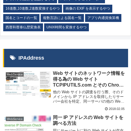
16進数,10進数,2進数変換するやつ
画像の EXIF を表示するやつ
国名とコードの一覧
複数言語による国名一覧
アプリ内通貨換算機
西暦和暦泰仏歴変換表
UNIX時間を変換するやつ
IPAddress
Web サイトのネットワーク情報を
WebService
得る為の Web サイト
TCPIPUTILS.com とその Chrome
拡張機能
他の Web サイトの調査を行う際、そのド
メインから IP アドレスを取得したりサー
バー会社を特定、同一サーバの他の Web
サイトを確認したりと様々な情報を得る必
2018.02.05
要がある。欲しい情報を一つ一つ調べてい
くのは大変だ。Web サイトのネットワ...
同一 IP アドレスの Web サイトを
WebService
調べる方法
同じサーバー上に別の Web サイトが存在