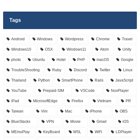
Tags
Android
Windows
Wordpress
Chrome
Travel
Windows10
OSX
Windows11
Atom
Unity
photo
Ubuntu
Hotel
PHP
macOS
Google
TroubleShooting
Ruby
Discord
Twitter
Linux
Thailand
Python
SmartPhone
Rails
JavaScript
YouTube
Prepaid-SIM
VSCode
NoxPlayer
iPad
MicrosoftEdge
Firefox
Vietnam
PR
Taiwan
Vim
Mac
iPhone
OBS
BlueStacks
VPN
Movie
Gmail
iOS
MEmuPlay
KeyBoard
WSL
WiFi
LDPlayer