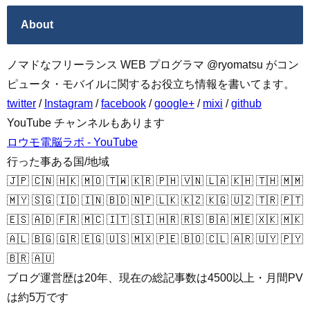
About
ノマドなフリーランス WEB プログラマ @ryomatsu がコン
ピュータ・モバイルに関するお役立ち情報を書いてます。
twitter
/
Instagram
/
facebook
/
google+
/
mixi
/
github
YouTube チャンネルもあります
ロウモ電脳ラボ - YouTube
行った事ある国/地域
🇯🇵 🇨🇳 🇭🇰 🇲🇴 🇹🇼 🇰🇷 🇵🇭 🇻🇳 🇱🇦 🇰🇭 🇹🇭 🇲🇲
🇲🇾 🇸🇬 🇮🇩 🇮🇳 🇧🇩 🇳🇵 🇱🇰 🇰🇿 🇰🇬 🇺🇿 🇹🇷 🇵🇹
🇪🇸 🇦🇩 🇫🇷 🇲🇨 🇮🇹 🇸🇮 🇭🇷 🇷🇸 🇧🇦 🇲🇪 🇽🇰 🇲🇰
🇦🇱 🇧🇬 🇬🇷 🇪🇬 🇺🇸 🇲🇽 🇵🇪 🇧🇴 🇨🇱 🇦🇷 🇺🇾 🇵🇾
🇧🇷 🇦🇺
ブログ運営歴は20年、現在の総記事数は4500以上・月間PV
は約5万です