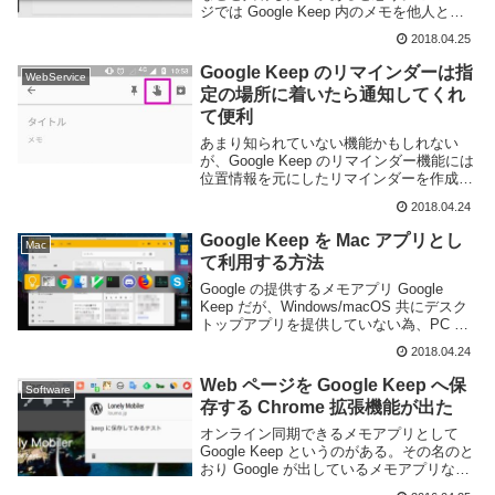
ジでは Google Keep 内のメモを他人と共
有する方法を紹介する。以下は Web ブラ
2018.04.25
ウザ版で操作するが Android アプリなどで
もほぼ同じ操...
Google Keep のリマインダーは指
WebService
定の場所に着いたら通知してくれ
て便利
あまり知られていない機能かもしれない
が、Google Keep のリマインダー機能には
位置情報を元にしたリマインダーを作成す
る事ができる。例えば、「外出時にスーパ
2018.04.24
ーに寄った際に買い物リストを通知する」
とか「気になる店があるから近くを通りか
Google Keep を Mac アプリとし
Mac
か...
て利用する方法
Google の提供するメモアプリ Google
Keep だが、Windows/macOS 共にデスク
トップアプリを提供していない為、PC 環
境からでは Web ブラウザからアクセスす
2018.04.24
る必要がある。基本的にはそれで問題ない
事が多いが、人に...
Web ページを Google Keep へ保
Software
存する Chrome 拡張機能が出た
オンライン同期できるメモアプリとして
Google Keep というのがある。その名のと
おり Google が出しているメモアプリなの
だが機能が非常にシンプルで使いやすいで