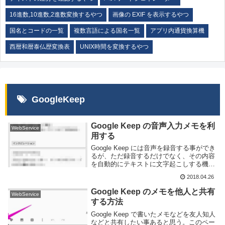
16進数,10進数,2進数変換するやつ
画像の EXIF を表示するやつ
国名とコードの一覧
複数言語による国名一覧
アプリ内通貨換算機
西暦和暦泰仏歴変換表
UNIX時間を変換するやつ
GoogleKeep
Google Keep の音声入力メモを利
WebService
用する
Google Keep には音声を録音する事ができ
るが、ただ録音するだけでなく、その内容
を自動的にテキストに文字起こしする機能
が備わっている。いちいちスマートフォン
2018.04.26
の小さなキーボードで文字を打つ必要無
く、喋るだけでメモを取る事ができ、大変
Google Keep のメモを他人と共有
WebService
便...
する方法
Google Keep で書いたメモなどを友人知人
などと共有したい事あると思う。このペー