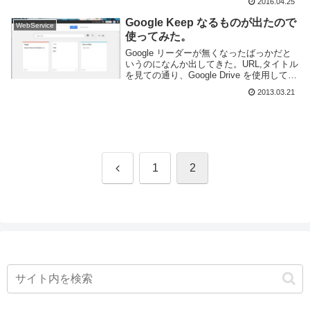
2016.04.25
す。基本的にはアプリや Web ページから
メモを書いたり編集したりと...
Google Keep なるものが出たので
WebService
使ってみた。
Google リーダーが無くなったばっかだと
いうのになんか出してきた。URL,タイトル
を見ての通り、Google Drive を使用してい
るようだ。Google Drive 経由で同期するオ
2013.03.21
ンラインメモ帳といった認識で良いのだろ
うか。そうい...
前
1
2
へ