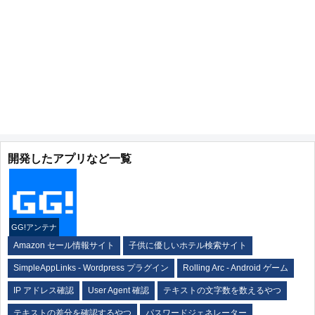
開発したアプリなど一覧
GG!アンテナ
Amazon セール情報サイト
子供に優しいホテル検索サイト
SimpleAppLinks - Wordpress プラグイン
Rolling Arc - Android ゲーム
IP アドレス確認
User Agent 確認
テキストの文字数を数えるやつ
テキストの差分を確認するやつ
パスワードジェネレーター