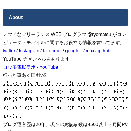
About
ノマドなフリーランス WEB プログラマ @ryomatsu がコン
ピュータ・モバイルに関するお役立ち情報を書いてます。
twitter
/
Instagram
/
facebook
/
google+
/
mixi
/
github
YouTube チャンネルもあります
ロウモ電脳ラボ - YouTube
行った事ある国/地域
🇯🇵 🇨🇳 🇭🇰 🇲🇴 🇹🇼 🇰🇷 🇵🇭 🇻🇳 🇱🇦 🇰🇭 🇹🇭 🇲🇲
🇲🇾 🇸🇬 🇮🇩 🇮🇳 🇧🇩 🇳🇵 🇱🇰 🇰🇿 🇰🇬 🇺🇿 🇹🇷 🇵🇹
🇪🇸 🇦🇩 🇫🇷 🇲🇨 🇮🇹 🇸🇮 🇭🇷 🇷🇸 🇧🇦 🇲🇪 🇽🇰 🇲🇰
🇦🇱 🇧🇬 🇬🇷 🇪🇬 🇺🇸 🇲🇽 🇵🇪 🇧🇴 🇨🇱 🇦🇷 🇺🇾 🇵🇾
🇧🇷 🇦🇺
ブログ運営歴は20年、現在の総記事数は4500以上・月間PV