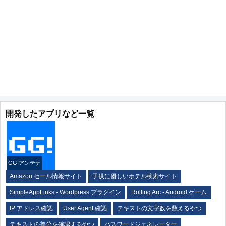
開発したアプリなど一覧
GG!アンテナ
Amazon セール情報サイト
子供に優しいホテル検索サイト
SimpleAppLinks - Wordpress プラグイン
Rolling Arc - Android ゲーム
IP アドレス確認
User Agent 確認
テキストの文字数を数えるやつ
テキストの差分を確認するやつ
パスワードジェネレーター