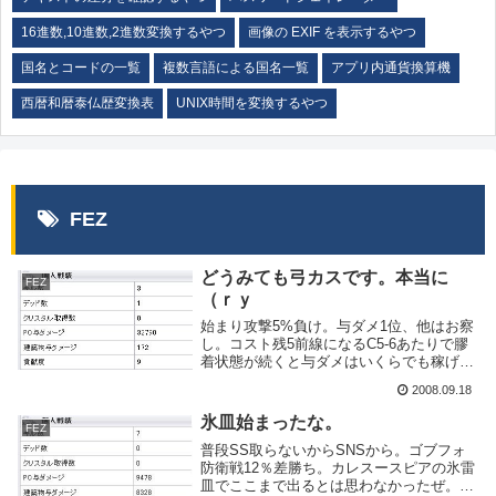
16進数,10進数,2進数変換するやつ
画像の EXIF を表示するやつ
国名とコードの一覧
複数言語による国名一覧
アプリ内通貨換算機
西暦和暦泰仏歴変換表
UNIX時間を変換するやつ
FEZ
どうみても弓カスです。本当に
FEZ
（ｒｙ
始まり攻撃5%負け。与ダメ1位、他はお察
し。コスト残5前線になるC5-6あたりで膠
着状態が続くと与ダメはいくらでも稼げる
という例。これはゴブフォやキンカでも同
2008.09.18
様。最終的には押し込まれて上の開けた場
所に出たがそれでも30k超え。弓のスコア
氷皿始まったな。
FEZ
は当...
普段SS取らないからSNSから。ゴブフォ
防衛戦12％差勝ち。カレスースピアの氷雷
皿でここまで出るとは思わなかったぜ。マ