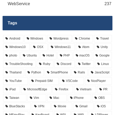
WebService
237
Tags
Android
Windows
Wordpress
Chrome
Travel
Windows10
OSX
Windows11
Atom
Unity
photo
Ubuntu
Hotel
PHP
macOS
Google
TroubleShooting
Ruby
Discord
Twitter
Linux
Thailand
Python
SmartPhone
Rails
JavaScript
YouTube
Prepaid-SIM
VSCode
NoxPlayer
iPad
MicrosoftEdge
Firefox
Vietnam
PR
Taiwan
Vim
Mac
iPhone
OBS
BlueStacks
VPN
Movie
Gmail
iOS
MEmuPlay
KeyBoard
WSL
WiFi
LDPlayer