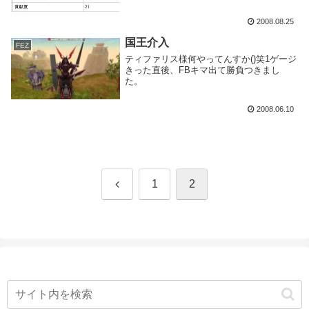
ッドマーダーよりハイエナの称号が欲しい
ところだ。結論：ライトニング
2008.08.25
TUEEEEEE
国王介入
FEZ
ティファリス様何やってんすか()笑1ゲージ
きった直後、FBキマ出て勝負つきまし
た。
2008.06.10
前
1
2
へ