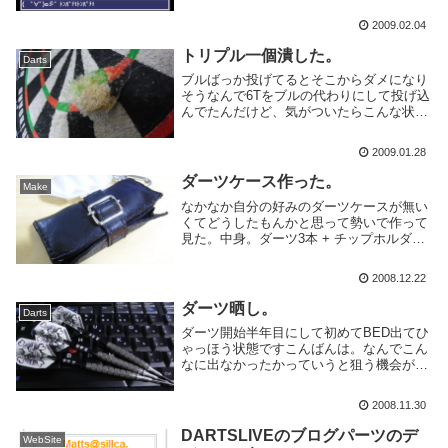
2009.02.04
トリプル一個潰した。
Darts
ブルばっか投げてるとそこからダメになり
そうなんで6Tをブルの代わりにして投げ込
んでたんだけど、気がついたらこんな状態
になった。さすが安物ボードだぜ。とりあ
えず、ちょっとボード本体を回転させて6T
2009.01.28
は確保。まったく狙わない2Tにして半分ぐ
らい切...
ダーツケース作った。
Make
なかなか自分の好みのダーツケースが無い
くてどうしたもんかと思って勢いで作って
見た。中身。ダーツ3本 + チップホルダー
*6 + フライト入れ + カード入れ + 小物入
れ という構成。チップホルダーの部分は
2008.12.22
ホックつけて取り外せるようにした。...
ダーツ晒し。
Darts
ダーツ開始半年目にして初めてBED出てひ
ゃっほう状態ですこんばんは。なんでこん
なに出なかったかっていうと狙う機会が全
く無かったからっすね。01はブルしか狙わ
ないし、クリケでも同じ番号のトリプル3
2008.11.30
連続で狙う機会ってほとんど無いじゃない
ですか。...
DARTSLIVEのブログパーツのデ
WebSite