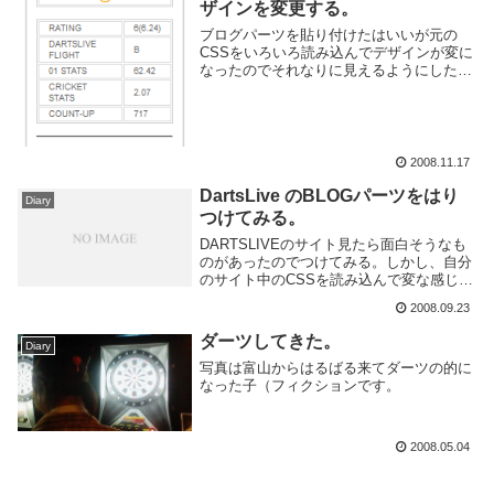
ザインを変更する。
ブログパーツを貼り付けたはいいが元の
CSSをいろいろ読み込んでデザインが変に
なったのでそれなりに見えるようにした。
きっとiframe版を使えばそんなこと考えな
くていいんだけど、iframeはあまり好きじ
ゃないのでパス。↓俺のBLOG(という...
2008.11.17
DartsLive のBLOGパーツをはり
Diary
つけてみる。
DARTSLIVEのサイト見たら面白そうなも
のがあったのでつけてみる。しかし、自分
のサイト中のCSSを読み込んで変な感じに
なってしまった。InlineFrameはあんまり使
2008.09.23
いたく無いしなあ。。。投げに行くのは月
1回とかなのであんまり更新はさ...
ダーツしてきた。
Diary
写真は富山からはるばる来てダーツの的に
なった子（フィクションです。
2008.05.04