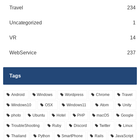
Travel
234
Uncategorized
1
VR
14
WebService
237
Tags
Android
Windows
Wordpress
Chrome
Travel
Windows10
OSX
Windows11
Atom
Unity
photo
Ubuntu
Hotel
PHP
macOS
Google
TroubleShooting
Ruby
Discord
Twitter
Linux
Thailand
Python
SmartPhone
Rails
JavaScript