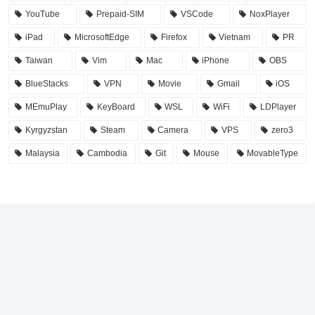
YouTube
Prepaid-SIM
VSCode
NoxPlayer
iPad
MicrosoftEdge
Firefox
Vietnam
PR
Taiwan
Vim
Mac
iPhone
OBS
BlueStacks
VPN
Movie
Gmail
iOS
MEmuPlay
KeyBoard
WSL
WiFi
LDPlayer
Kyrgyzstan
Steam
Camera
VPS
zero3
Malaysia
Cambodia
Git
Mouse
MovableType