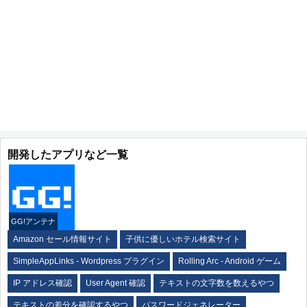
開発したアプリなど一覧
GG!アンテナ
Amazon セール情報サイト
子供に優しいホテル検索サイト
SimpleAppLinks - Wordpress プラグイン
Rolling Arc - Android ゲーム
IP アドレス確認
User Agent 確認
テキストの文字数を数えるやつ
テキストの差分を確認するやつ
パスワードジェネレーター