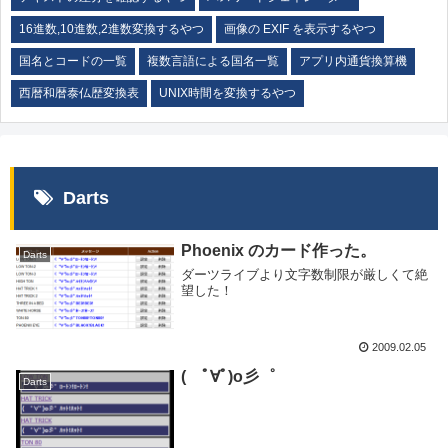
16進数,10進数,2進数変換するやつ
画像の EXIF を表示するやつ
国名とコードの一覧
複数言語による国名一覧
アプリ内通貨換算機
西暦和暦泰仏歴変換表
UNIX時間を変換するやつ
Darts
Phoenix のカード作った。
Darts
ダーツライブより文字数制限が厳しくて絶
望した！
2009.02.05
( ﾟ∀ﾟ)o彡゜
Darts