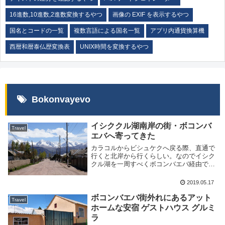
16進数,10進数,2進数変換するやつ
画像の EXIF を表示するやつ
国名とコードの一覧
複数言語による国名一覧
アプリ内通貨換算機
西暦和暦泰仏歴変換表
UNIX時間を変換するやつ
Bokonvayevo
イシククル湖南岸の街・ボコンバ
Travel
エバへ寄ってきた
カラコルからビシュケクへ戻る際、直通で
行くと北岸から行くらしい。なのでイシク
クル湖を一周すべくボコンバエバ経由で行
く事にした。ついでに一泊だけしてきたの
でメモしておこう。場所はこのへん。ボコ
2019.05.17
ンバエバ自体には特に何もなく(というと
失礼だが観光...
ボコンバエバ街外れにあるアット
Travel
ホームな安宿 ゲストハウス グルミ
ラ