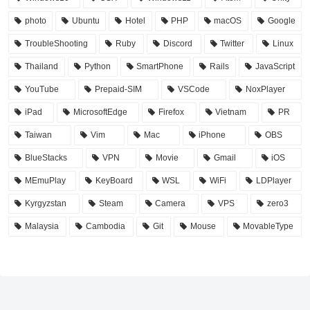
photo
Ubuntu
Hotel
PHP
macOS
Google
TroubleShooting
Ruby
Discord
Twitter
Linux
Thailand
Python
SmartPhone
Rails
JavaScript
YouTube
Prepaid-SIM
VSCode
NoxPlayer
iPad
MicrosoftEdge
Firefox
Vietnam
PR
Taiwan
Vim
Mac
iPhone
OBS
BlueStacks
VPN
Movie
Gmail
iOS
MEmuPlay
KeyBoard
WSL
WiFi
LDPlayer
Kyrgyzstan
Steam
Camera
VPS
zero3
Malaysia
Cambodia
Git
Mouse
MovableType