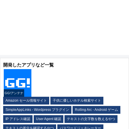
開発したアプリなど一覧
GG!アンテナ
Amazon セール情報サイト
子供に優しいホテル検索サイト
SimpleAppLinks - Wordpress プラグイン
Rolling Arc - Android ゲーム
IP アドレス確認
User Agent 確認
テキストの文字数を数えるやつ
テキストの差分を確認するやつ
パスワードジェネレーター