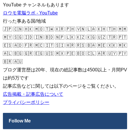
YouTube チャンネルもあります
ロウモ電脳ラボ - YouTube
行った事ある国/地域
🇯🇵 🇨🇳 🇭🇰 🇲🇴 🇹🇼 🇰🇷 🇵🇭 🇻🇳 🇱🇦 🇰🇭 🇹🇭 🇲🇲
🇲🇾 🇸🇬 🇮🇩 🇮🇳 🇧🇩 🇳🇵 🇱🇰 🇰🇿 🇰🇬 🇺🇿 🇹🇷 🇵🇹
🇪🇸 🇦🇩 🇫🇷 🇲🇨 🇮🇹 🇸🇮 🇭🇷 🇷🇸 🇧🇦 🇲🇪 🇽🇰 🇲🇰
🇦🇱 🇧🇬 🇬🇷 🇪🇬 🇺🇸 🇲🇽 🇵🇪 🇧🇴 🇨🇱 🇦🇷 🇺🇾 🇵🇾
🇧🇷 🇦🇺
ブログ運営歴は20年、現在の総記事数は4500以上・月間PV
は約5万です
記事広告などに関しては以下のページをご覧ください。
広告掲載・記事広告について
プライバシーポリシー
Follow Me